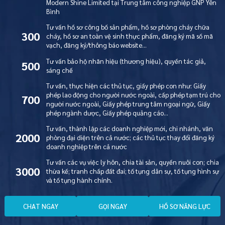
Modern Shine Limited tại Trung tâm công nghiệp GNP Yên
Bình
Tư vấn hồ sơ công bố sản phẩm, hồ sơ phòng cháy chữa
300
cháy, hồ sơ an toàn vệ sinh thực phẩm, đăng ký mã số mã
vạch, đăng ký/thông báo website…
Tư vấn bảo hộ nhãn hiệu (thương hiệu), quyền tác giả,
500
sáng chế
Tư vấn, thực hiện các thủ tục, giấy phép con như: Giấy
phép lao động cho người nước ngoài, cấp phép tạm trú cho
700
người nước ngoài, Giấy phép trung tâm ngoại ngữ, Giấy
phép ngành dược, Giấy phép quảng cáo…
Tư vấn, thành lập các doanh nghiệp mới, chi nhánh, văn
2000
phòng đại diện trên cả nước; các thủ tục thay đổi đăng ký
doanh nghiệp trên cả nước
Tư vấn các vụ việc ly hôn, chia tài sản, quyền nuôi con; chia
3000
thừa kế; tranh chấp đất đai; tố tụng dân sự, tố tụng hình sự
và tố tụng hành chính.
C
H
A
T
N
G
A
Y
G
Ọ
I
N
G
A
Y
H
Ồ
S
Ơ
N
Ă
N
G
L
Ự
C