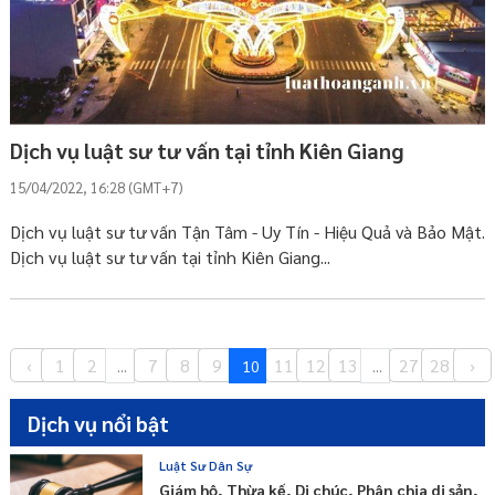
Dịch vụ luật sư tư vấn tại tỉnh Kiên Giang
15/04/2022, 16:28 (GMT+7)
Dịch vụ luật sư tư vấn Tận Tâm - Uy Tín - Hiệu Quả và Bảo Mật.
Dịch vụ luật sư tư vấn tại tỉnh Kiên Giang...
‹
1
2
7
8
9
11
12
13
27
28
›
...
10
...
Dịch vụ nổi bật
Luật Sư Dân Sự
Giám hộ, Thừa kế, Di chúc, Phân chia di sản,