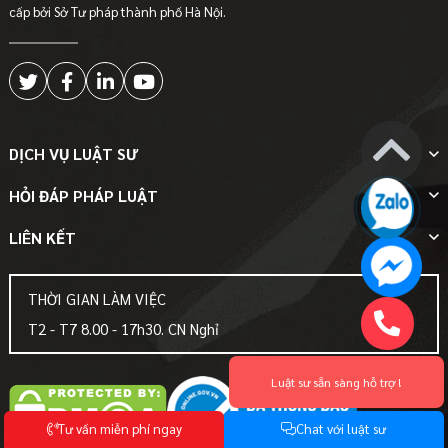
cấp bởi Sở Tư pháp thành phố Hà Nội.
DỊCH VỤ LUẬT SƯ
HỎI ĐÁP PHÁP LUẬT
LIÊN KẾT
THỜI GIAN LÀM VIỆC
T2 - T7 8.00 - 17h30. CN Nghỉ
Luật sư sẵn sàng hỗ trợ !
T
ư
v
ấ
n
m
i
ễ
n
p
h
í
n
g
a
y
C
h
a
t
v
ớ
i
l
u
ậ
t
s
ư