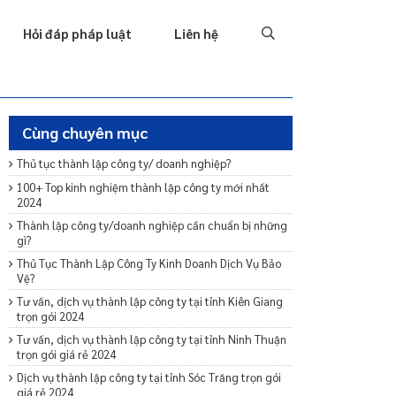
Tố tụng
Thu hồi nợ
Hình sự
Hôn nhân & Gia đình
T
Hỏi đáp pháp luật
Liên hệ
Cùng chuyên mục
Thủ tục thành lập công ty/ doanh nghiệp?
100+ Top kinh nghiệm thành lập công ty mới nhất
2024
Thành lập công ty/doanh nghiệp cần chuẩn bị những
gì?
Thủ Tục Thành Lập Công Ty Kinh Doanh Dịch Vụ Bảo
Vệ?
Tư vấn, dịch vụ thành lập công ty tại tỉnh Kiên Giang
trọn gói 2024
Tư vấn, dịch vụ thành lập công ty tại tỉnh Ninh Thuận
trọn gói giá rẻ 2024
Dịch vụ thành lập công ty tại tỉnh Sóc Trăng trọn gói
giá rẻ 2024