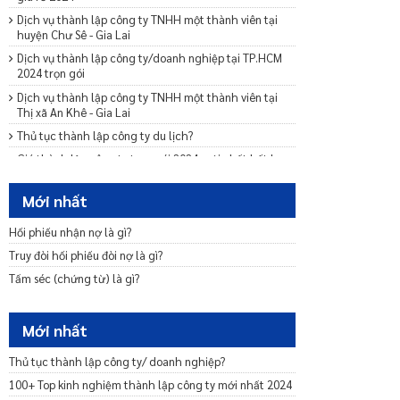
Dịch vụ thành lập công ty TNHH một thành viên tại
huyện Chư Sê - Gia Lai
Dịch vụ thành lập công ty/doanh nghiệp tại TP.HCM
2024 trọn gói
Dịch vụ thành lập công ty TNHH một thành viên tại
Thị xã An Khê - Gia Lai
Thủ tục thành lập công ty du lịch?
Giá thành lập công ty trọn gói 2024 mới nhất hết bao
nhiêu?
Dịch vụ thành lập công ty/doanh nghiệp tại Đà Nẵng
Mới nhất
2024 trọn gói
Hối phiếu nhận nợ là gì?
Muốn mở đại lý chuyển phát nhanh cần thủ tục gì?
Truy đòi hối phiếu đòi nợ là gì?
Lý lịch tư pháp bao lâu hết hạn?
Tấm séc (chứng từ) là gì?
Lệ phí đăng ký doanh nghiệp được quy định như thế
nào?
Thủ tục mở chi nhánh công ty ở tỉnh khác?
Mới nhất
Dịch vụ thành lập chi nhánh công ty 500k
Thủ tục thành lập công ty/ doanh nghiệp?
Dịch vụ thành lập công ty TNHH một thành viên
100+ Top kinh nghiệm thành lập công ty mới nhất 2024
Dịch vụ thay đổi Giám đốc/Tổng giám đốc công ty