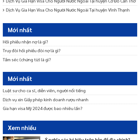
Dịch Vụ Gia Hạn Visa Cho Người Nước Ngoài Tại huyện Cờ Đỏ Cần Thơ
Dịch Vụ Gia Hạn Visa Cho Người Nước Ngoài Tại huyện Vĩnh Thạnh
Cần Thơ
Dịch Vụ Gia Hạn Visa Cho Người Nước Ngoài Tại quận Thốt Nốt Cần
Mới nhất
Thơ
Phí gia hạn visa mỹ hết bao nhiêu tiền? Mất bao lâu?
Hối phiếu nhận nợ là gì?
Dịch Vụ Gia Hạn Visa Cho Người Nước Ngoài Tại quận Cái Răng Cần
Truy đòi hối phiếu đòi nợ là gì?
Thơ
Tấm séc (chứng từ) là gì?
Cách gia hạn visa Mỹ online mới nhất hiện nay?
Chi phí thuê luật sư tư vấn vụ án dân sự là bao nhiêu?
Mới nhất
Luật sư cho ca sĩ, diễn viên, người nổi tiếng
Dịch vụ xin Giấy phép kinh doanh rượu nhanh
Gia hạn visa Mỹ 2024 được bao nhiêu lần?
Xem nhiều
Ý nghĩa các ký hiệu trên bản đồ địa chính?