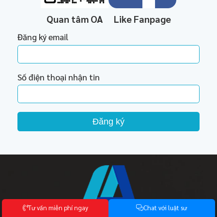
Quan tâm OA
Like Fanpage
Đăng ký email
Số điện thoại nhận tin
Đăng ký
T
ư
v
ấ
n
m
i
ễ
n
p
h
í
n
g
a
y
C
h
a
t
v
ớ
i
l
u
ậ
t
s
ư