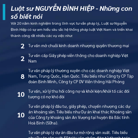
Luật sư NGUYỄN ĐÌNH HIỆP - Những con
số biết nói
Với 20 năm kinh nghiệm trong lĩnh vực tư vấn pháp lý, Luật sư Nguyễn
Đình Hiệp có sự am hiểu sâu sắc hệ thống pháp luật Việt Nam và triển khai
thành công rất nhiều các vụ việc như:
2
Tư vấn mở chuỗi kinh doanh nhượng quyền thương mại
Tư vấn cấp Giấy phép viễn thông cho doanh nghiệp Việt
2
Nam
Tư vấn pháp lý thường xuyên cho các doanh nghiệp Việt
8
Nam, Trung Quốc, Hàn Quốc. Tiêu biểu như Công ty CP Tập
đoàn Bình Minh, Công ty CP DV Viễn thông Hải Phòng
Tư vấn, xử lý thu hồi công nợ và khởi kiện/khởi tố các đối
10
tượng có nợ khó đòi
Tư vấn pháp lý đầu tư, giấy phép, chuyển nhượng các dự
án khoáng sản. Tiêu biểu như Dự án khai thác Khoáng sản
10
của Công ty khoáng sản An Vượng tại huyện Đà Bắc tỉnh
Hoà Bình (50ha).
Tư vấn pháp lý dự án đầu tư mở rộng sản xuất. Tiêu biểu
như Dự án sản xuất 50 triệu sản phẩm điện tử thanh toán