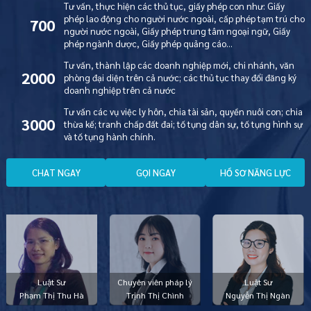
Tư vấn, thực hiện các thủ tục, giấy phép con như: Giấy
phép lao động cho người nước ngoài, cấp phép tạm trú cho
700
người nước ngoài, Giấy phép trung tâm ngoại ngữ, Giấy
phép ngành dược, Giấy phép quảng cáo…
Tư vấn, thành lập các doanh nghiệp mới, chi nhánh, văn
2000
phòng đại diện trên cả nước; các thủ tục thay đổi đăng ký
doanh nghiệp trên cả nước
Tư vấn các vụ việc ly hôn, chia tài sản, quyền nuôi con; chia
3000
thừa kế; tranh chấp đất đai; tố tụng dân sự, tố tụng hình sự
và tố tụng hành chính.
C
H
A
T
N
G
A
Y
G
Ọ
I
N
G
A
Y
H
Ồ
S
Ơ
N
Ă
N
G
L
Ự
C
Luật Sư
Chuyên viên pháp lý
Luật Sư
Phạm Thị Thu Hà
Trịnh Thị Chình
Nguyễn Thị Ngàn