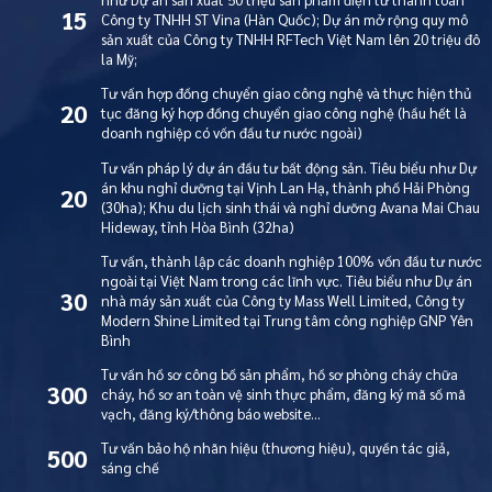
15
Công ty TNHH ST Vina (Hàn Quốc); Dự án mở rộng quy mô
sản xuất của Công ty TNHH RFTech Việt Nam lên 20 triệu đô
la Mỹ;
Tư vấn hợp đồng chuyển giao công nghệ và thực hiện thủ
20
tục đăng ký hợp đồng chuyển giao công nghệ (hầu hết là
doanh nghiệp có vốn đầu tư nước ngoài)
Tư vấn pháp lý dự án đầu tư bất động sản. Tiêu biểu như Dự
án khu nghỉ dưỡng tại Vịnh Lan Hạ, thành phố Hải Phòng
20
(30ha); Khu du lịch sinh thái và nghỉ dưỡng Avana Mai Chau
Hideway, tỉnh Hòa Bình (32ha)
Tư vấn, thành lập các doanh nghiệp 100% vốn đầu tư nước
ngoài tại Việt Nam trong các lĩnh vực. Tiêu biểu như Dự án
30
nhà máy sản xuất của Công ty Mass Well Limited, Công ty
Modern Shine Limited tại Trung tâm công nghiệp GNP Yên
Bình
Tư vấn hồ sơ công bố sản phẩm, hồ sơ phòng cháy chữa
300
cháy, hồ sơ an toàn vệ sinh thực phẩm, đăng ký mã số mã
vạch, đăng ký/thông báo website…
Tư vấn bảo hộ nhãn hiệu (thương hiệu), quyền tác giả,
500
sáng chế