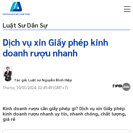
Luật Sư Dân Sự
Dịch vụ xin Giấy phép kinh
doanh rượu nhanh
miễn phí qua zalo
Cơ sở pháp lý
ật sư trực tuyến online
Giấy phép kinh doanh rượu là gì?
p công ty/doanh nghiệp
Điều kiện kinh doanh rượu
trọn gói
Tác giả: Luật sư Nguyễn Đình Hiệp
Điều kiện bán buôn rượu
Thứ tư, 10/01/2024, 02:45:49 (GMT+7)
miễn phí qua zalo
Điều kiện bán lẻ rượu
ật sư trực tuyến online
Điều kiện bán rượu tiêu dùng tại chỗ
p công ty/doanh nghiệp
Kinh doanh rượu cần giấy phép gì? Dịch vụ xin Giấy phép
Hồ sơ xin cấp Giấy phép kinh doanh rượu
trọn gói
kinh doanh rượu nhanh uy tín, nhanh chóng, chất lượng,
giá rẻ
Thẩm quyền cấp Giấy phép kinh doanh
p công ty/doanh nghiệp
rượu
trọn gói