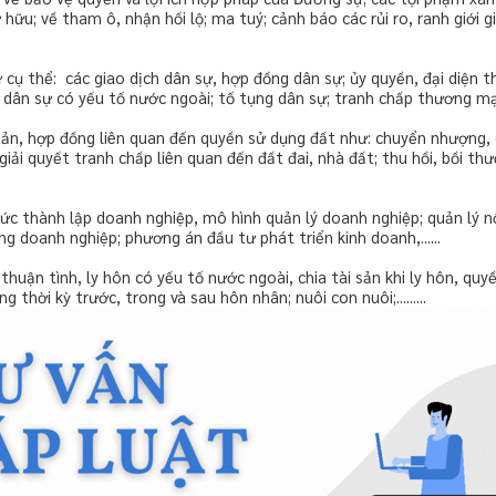
ữu; về tham ô, nhận hối lộ; ma tuý; cảnh báo các rủi ro, ranh giới 
ự cụ thể: các giao dịch dân sự, hợp đồng dân sự; ủy quyền, đại diện t
dân sự có yếu tố nước ngoài; tố tụng dân sự; tranh chấp thương mại, kin
bản, hợp đồng liên quan đến quyền sử dụng đất như: chuyển nhượng, 
giải quyết tranh chấp liên quan đến đất đai, nhà đất; thu hồi, bồi t
hức thành lập doanh nghiệp, mô hình quản lý doanh nghiệp; quản lý nộ
ng doanh nghiệp; phương án đầu tư phát triển kinh doanh,......
huận tình, ly hôn có yếu tố nước ngoài, chia tài sản khi ly hôn, quyề
 thời kỳ trước, trong và sau hôn nhân; nuôi con nuôi;.........