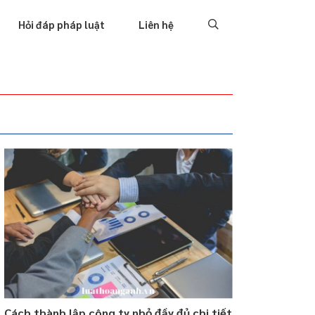
Tố tụng
Thu hồi nợ
Hình sự
Hôn nhân & Gia đình
Hỏi đáp pháp luật
Liên hệ
Cách thành lập công ty nhỏ đầy đủ chi tiết