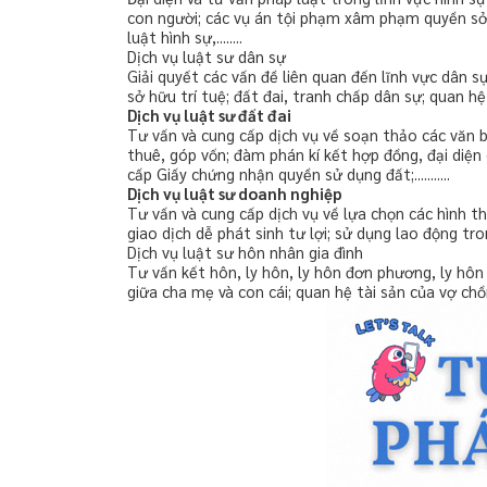
con người; các vụ án tội phạm xâm phạm quyền sở h
luật hình sự,........
Dịch vụ luật sư dân sự
Giải quyết các vấn đề liên quan đến lĩnh vực dân s
sở hữu trí tuệ; đất đai, tranh chấp dân sự; quan hệ 
Dịch vụ luật sư đất đai
Tư vấn và cung cấp dịch vụ về soạn thảo các văn 
thuê, góp vốn; đàm phán kí kết hợp đồng, đại diện 
cấp Giấy chứng nhận quyền sử dụng đất;...........
Dịch vụ luật sư doanh nghiệp
Tư vấn và cung cấp dịch vụ về lựa chọn các hình t
giao dịch dễ phát sinh tư lợi; sử dụng lao động tro
Dịch vụ luật sư hôn nhân gia đình
Tư vấn kết hôn, ly hôn, ly hôn đơn phương, ly hôn t
giữa cha mẹ và con cái; quan hệ tài sản của vợ chồng