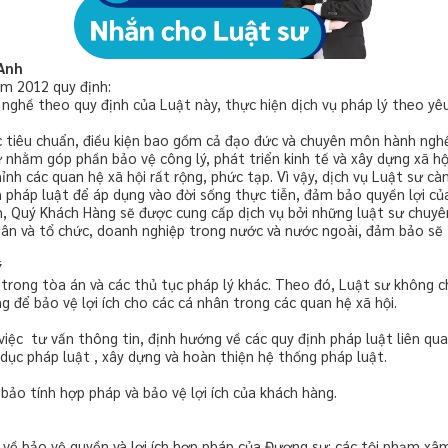
 Anh
ăm 2012 quy định:
 nghề theo quy định của Luật này, thực hiện dịch vụ pháp lý theo yê
c tiêu chuẩn, điều kiện bao gồm cả đạo đức và chuyên môn hành nghề
ư nhằm góp phần bảo vệ công lý, phát triển kinh tế và xây dựng xã h
nh các quan hệ xã hội rất rộng, phức tạp. Vì vậy, dịch vụ Luật sư c
h pháp luật để áp dụng vào đời sống thực tiễn, đảm bảo quyền lợi củ
Anh, Quý Khách Hàng sẽ được cung cấp dịch vụ bởi những luật sư chu
hân và tổ chức, doanh nghiệp trong nước và nước ngoài, đảm bảo sẽ
ý
trong tòa án và các thủ tục pháp lý khác. Theo đó, Luật sư không ch
để bảo vệ lợi ích cho các cá nhân trong các quan hệ xã hội.
 việc tư vấn thông tin, định hướng về các quy định pháp luật liên qu
 dục pháp luật , xây dựng và hoàn thiện hệ thống pháp luật.
ảo tính hợp pháp và bảo vệ lợi ích của khách hàng.
 sự về bảo vệ quyền và lợi ích hợp pháp của Đương sự; các tội phạm 