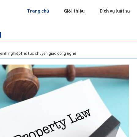
Giấy phép
Doanh nghiệp
Sở hữu trí tuệ
Luật sư riêng
Trang chủ
Giới thiệu
Dịch vụ luật sư
I
oanh nghiệp
Thủ tục chuyển giao công nghệ