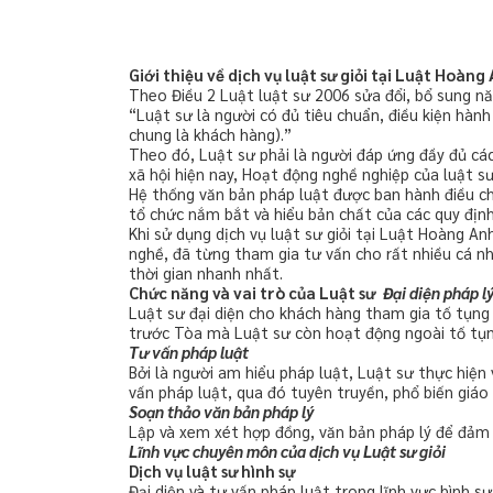
Giới thiệu về dịch vụ luật sư giỏi tại Luật Hoàng
Theo Điều 2 Luật luật sư 2006 sửa đổi, bổ sung n
“Luật sư là người có đủ tiêu chuẩn, điều kiện hành
chung là khách hàng).”
Theo đó, Luật sư phải là người đáp ứng đầy đủ cá
xã hội hiện nay, Hoạt động nghề nghiệp của luật s
Hệ thống văn bản pháp luật được ban hành điều chỉ
tổ chức nắm bắt và hiểu bản chất của các quy địn
Khi sử dụng dịch vụ luật sư giỏi tại Luật Hoàng 
nghề, đã từng tham gia tư vấn cho rất nhiều cá n
thời gian nhanh nhất.
Chức năng và vai trò của Luật sư
Đại diện pháp l
Luật sư đại diện cho khách hàng tham gia tố tụng 
trước Tòa mà Luật sư còn hoạt động ngoài tố tụng 
Tư vấn pháp luật
Bởi là người am hiểu pháp luật, Luật sư thực hiện
vấn pháp luật, qua đó tuyên truyền, phổ biến giáo
Soạn thảo văn bản pháp lý
Lập và xem xét hợp đồng, văn bản pháp lý để đảm b
Lĩnh vực chuyên môn của dịch vụ Luật sư giỏi
Dịch vụ luật sư hình sự
Đại diện và tư vấn pháp luật trong lĩnh vực hình