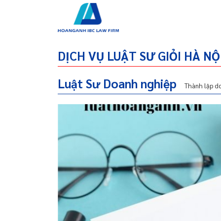
Lao động
Dự án đầu tư
Dân sự
Đất đai
DỊCH VỤ LUẬT SƯ GIỎI HÀ NỘ
Luật Sư Doanh nghiệp
Thành lập d