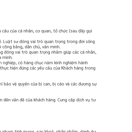
u cầu của cá nhân, cơ quan, tổ chức (sau đây gọi
. Luật sư đóng vai trò quan trọng trong đời sống
ội công bằng, dân chủ, văn minh.
àng đóng vai trò quan trọng nhằm giúp các cá nhân,
a mình.
yên nghiệp, có hàng chục năm kinh nghiệm hành
 thực hiện đúng các yêu cầu của Khách hàng trong
ỉ bảo vệ quyền của bị can, bị cáo và các đương sự
an đến vấn đề của khách hàng. Cung cấp dịch vụ tư
xâm phạm tính mạng, sức khoẻ, nhân phẩm, danh dự