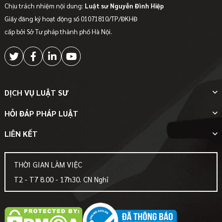
Chịu trách nhiệm nội dung:
Luật sư Nguyễn Đình Hiệp
Giấy đăng ký hoạt động số 01071810/TP/ĐKHĐ
cấp bởi Sở Tư pháp thành phố Hà Nội.
DỊCH VỤ LUẬT SƯ
HỎI ĐÁP PHÁP LUẬT
LIÊN KẾT
THỜI GIAN LÀM VIỆC
T2 - T7 8.00 - 17h30. CN Nghỉ