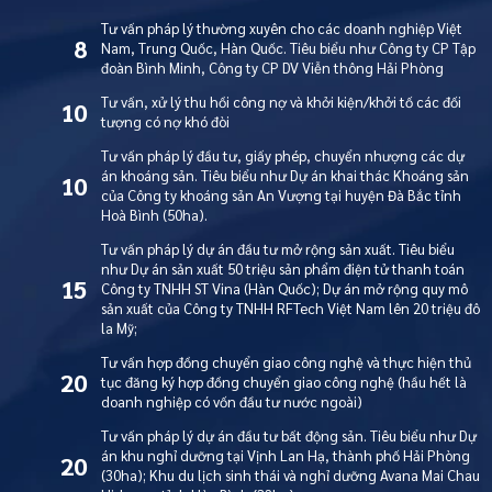
Tư vấn pháp lý thường xuyên cho các doanh nghiệp Việt
8
Nam, Trung Quốc, Hàn Quốc. Tiêu biểu như Công ty CP Tập
đoàn Bình Minh, Công ty CP DV Viễn thông Hải Phòng
Tư vấn, xử lý thu hồi công nợ và khởi kiện/khởi tố các đối
10
tượng có nợ khó đòi
Tư vấn pháp lý đầu tư, giấy phép, chuyển nhượng các dự
án khoáng sản. Tiêu biểu như Dự án khai thác Khoáng sản
10
của Công ty khoáng sản An Vượng tại huyện Đà Bắc tỉnh
Hoà Bình (50ha).
Tư vấn pháp lý dự án đầu tư mở rộng sản xuất. Tiêu biểu
như Dự án sản xuất 50 triệu sản phẩm điện tử thanh toán
15
Công ty TNHH ST Vina (Hàn Quốc); Dự án mở rộng quy mô
sản xuất của Công ty TNHH RFTech Việt Nam lên 20 triệu đô
la Mỹ;
Tư vấn hợp đồng chuyển giao công nghệ và thực hiện thủ
20
tục đăng ký hợp đồng chuyển giao công nghệ (hầu hết là
doanh nghiệp có vốn đầu tư nước ngoài)
Tư vấn pháp lý dự án đầu tư bất động sản. Tiêu biểu như Dự
án khu nghỉ dưỡng tại Vịnh Lan Hạ, thành phố Hải Phòng
20
(30ha); Khu du lịch sinh thái và nghỉ dưỡng Avana Mai Chau