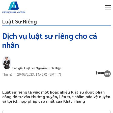
Luật Sư Riêng
Dịch vụ luật sư riêng cho cá
nhân
miễn phí qua zalo
Luật sư riêng là gì?
ật sư trực tuyến online
Nguyên tắc hành nghề của luật sư
p công ty/doanh nghiệp
Một số hoạt động của luật sư
trọn gói
Tác giả: Luật sư Nguyễn Đình Hiệp
Lợi ích khi thuê luật sư riêng
Thứ năm, 29/06/2023, 14:46:01 (GMT+7)
miễn phí qua zalo
Các dịch vụ thuê luật sư riêng cho cá
ật sư trực tuyến online
nhân
p công ty/doanh nghiệp
Luật sư riêng là việc một hoặc nhiều luật sư được phân
Hình thức sử dụng luật sư riêng
trọn gói
công để tư vấn thường xuyên, liên tục nhằm bảo vệ quyền
Chi phí thuê Luật sư riêng
và lợi ích hợp pháp cao nhất của Khách hàng
p công ty/doanh nghiệp
Dịch vụ thuê luật sư riêng cho cá nhân
trọn gói
của Luật Hoàng Anh