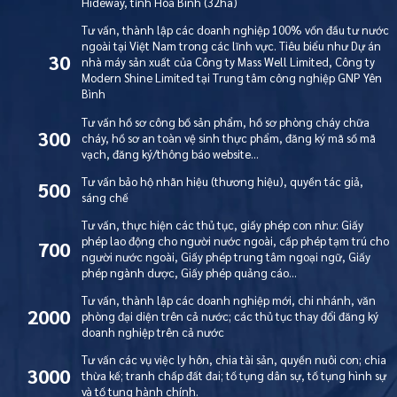
Hideway, tỉnh Hòa Bình (32ha)
Tư vấn, thành lập các doanh nghiệp 100% vốn đầu tư nước
ngoài tại Việt Nam trong các lĩnh vực. Tiêu biểu như Dự án
30
nhà máy sản xuất của Công ty Mass Well Limited, Công ty
Modern Shine Limited tại Trung tâm công nghiệp GNP Yên
Bình
Tư vấn hồ sơ công bố sản phẩm, hồ sơ phòng cháy chữa
300
cháy, hồ sơ an toàn vệ sinh thực phẩm, đăng ký mã số mã
vạch, đăng ký/thông báo website…
Tư vấn bảo hộ nhãn hiệu (thương hiệu), quyền tác giả,
500
sáng chế
Tư vấn, thực hiện các thủ tục, giấy phép con như: Giấy
phép lao động cho người nước ngoài, cấp phép tạm trú cho
700
người nước ngoài, Giấy phép trung tâm ngoại ngữ, Giấy
phép ngành dược, Giấy phép quảng cáo…
Tư vấn, thành lập các doanh nghiệp mới, chi nhánh, văn
2000
phòng đại diện trên cả nước; các thủ tục thay đổi đăng ký
doanh nghiệp trên cả nước
Tư vấn các vụ việc ly hôn, chia tài sản, quyền nuôi con; chia
3000
thừa kế; tranh chấp đất đai; tố tụng dân sự, tố tụng hình sự
và tố tụng hành chính.