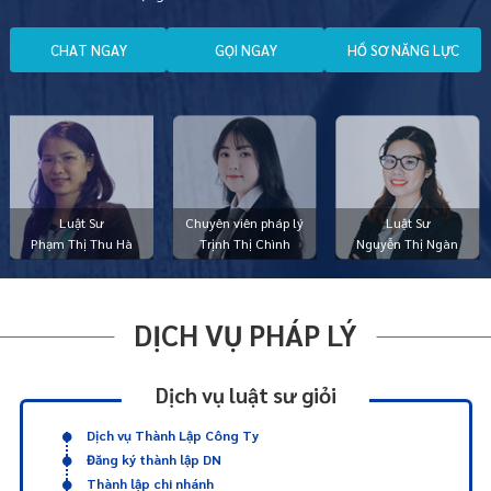
C
H
A
T
N
G
A
Y
G
Ọ
I
N
G
A
Y
H
Ồ
S
Ơ
N
Ă
N
G
L
Ự
C
Luật Sư
Chuyên viên pháp lý
Luật Sư
Phạm Thị Thu Hà
Trịnh Thị Chình
Nguyễn Thị Ngàn
DỊCH VỤ PHÁP LÝ
Dịch vụ luật sư giỏi
Dịch vụ Thành Lập Công Ty
Đăng ký thành lập DN
Thành lập chi nhánh