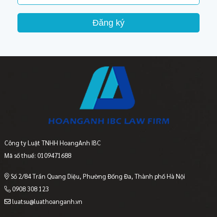
Đăng ký
Công ty Luật TNHH HoangAnh IBC
Mã số thuế: 0109471688
Số 2/84 Trần Quang Diệu, Phường Đống Đa, Thành phố Hà Nội
0908 308 123
luatsu@luathoanganh.vn