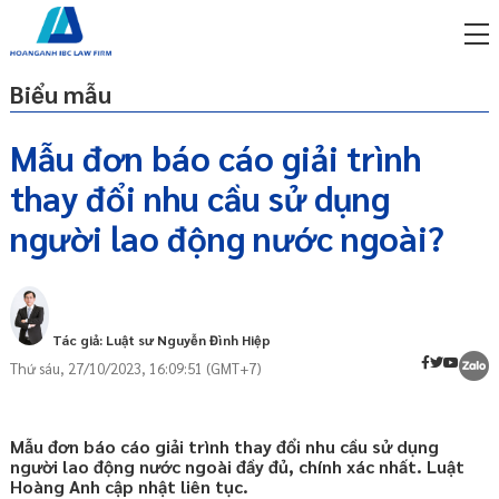
Biểu mẫu
Mẫu đơn báo cáo giải trình
thay đổi nhu cầu sử dụng
miễn phí qua zalo
Căn cứ pháp lý
ật sư trực tuyến online
người lao động nước ngoài?
Báo cáo giải trình thay đổi nhu cầu sử
p công ty/doanh nghiệp
dụng người lao động nước ngoài là gì?
trọn gói
Mẫu đơn giải trình thay đổi nhu cầu sử
dụng người lao động nước ngoài
miễn phí qua zalo
Tác giả: Luật sư Nguyễn Đình Hiệp
ật sư trực tuyến online
Nộp báo cáo giải trình thay đổi nhu cầu
Thứ sáu, 27/10/2023, 16:09:51 (GMT+7)
sử dụng lao động nước ngoài ở đâu?
p công ty/doanh nghiệp
trọn gói
Lưu ý khi soạn báo cáo giải trình thay đổi
nhu cầu sử dụng lao động nước ngoài
Mẫu đơn báo cáo giải trình thay đổi nhu cầu sử dụng
p công ty/doanh nghiệp
người lao động nước ngoài đầy đủ, chính xác nhất. Luật
Dịch vụ đăng ký thay đổi nhu cầu sử
trọn gói
Hoàng Anh cập nhật liên tục.
dụng lao động nước ngoài của Luật Hoàng