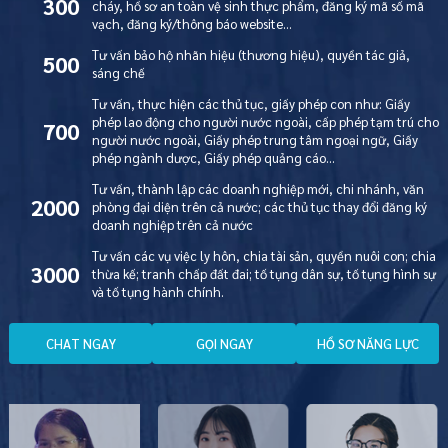
300
cháy, hồ sơ an toàn vệ sinh thực phẩm, đăng ký mã số mã
vạch, đăng ký/thông báo website…
Tư vấn bảo hộ nhãn hiệu (thương hiệu), quyền tác giả,
500
sáng chế
Tư vấn, thực hiện các thủ tục, giấy phép con như: Giấy
phép lao động cho người nước ngoài, cấp phép tạm trú cho
700
người nước ngoài, Giấy phép trung tâm ngoại ngữ, Giấy
phép ngành dược, Giấy phép quảng cáo…
Tư vấn, thành lập các doanh nghiệp mới, chi nhánh, văn
2000
phòng đại diện trên cả nước; các thủ tục thay đổi đăng ký
doanh nghiệp trên cả nước
Tư vấn các vụ việc ly hôn, chia tài sản, quyền nuôi con; chia
3000
thừa kế; tranh chấp đất đai; tố tụng dân sự, tố tụng hình sự
và tố tụng hành chính.
C
H
A
T
N
G
A
Y
G
Ọ
I
N
G
A
Y
H
Ồ
S
Ơ
N
Ă
N
G
L
Ự
C