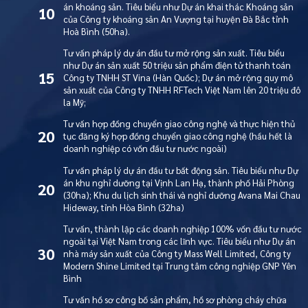
án khoáng sản. Tiêu biểu như Dự án khai thác Khoáng sản
10
của Công ty khoáng sản An Vượng tại huyện Đà Bắc tỉnh
Hoà Bình (50ha).
Tư vấn pháp lý dự án đầu tư mở rộng sản xuất. Tiêu biểu
như Dự án sản xuất 50 triệu sản phẩm điện tử thanh toán
15
Công ty TNHH ST Vina (Hàn Quốc); Dự án mở rộng quy mô
sản xuất của Công ty TNHH RFTech Việt Nam lên 20 triệu đô
la Mỹ;
Tư vấn hợp đồng chuyển giao công nghệ và thực hiện thủ
20
tục đăng ký hợp đồng chuyển giao công nghệ (hầu hết là
doanh nghiệp có vốn đầu tư nước ngoài)
Tư vấn pháp lý dự án đầu tư bất động sản. Tiêu biểu như Dự
án khu nghỉ dưỡng tại Vịnh Lan Hạ, thành phố Hải Phòng
20
(30ha); Khu du lịch sinh thái và nghỉ dưỡng Avana Mai Chau
Hideway, tỉnh Hòa Bình (32ha)
Tư vấn, thành lập các doanh nghiệp 100% vốn đầu tư nước
ngoài tại Việt Nam trong các lĩnh vực. Tiêu biểu như Dự án
30
nhà máy sản xuất của Công ty Mass Well Limited, Công ty
Modern Shine Limited tại Trung tâm công nghiệp GNP Yên
Bình
Tư vấn hồ sơ công bố sản phẩm, hồ sơ phòng cháy chữa