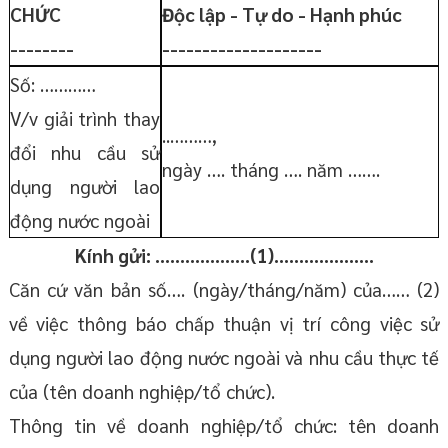
CHỨC
Độc lập - Tự do - Hạnh phúc
--------
--------------------
Số: …………
V/v giải trình thay
..………,
đổi nhu cầu sử
ngày …. tháng …. năm …….
dụng người lao
động nước ngoài
Kính gửi: ……………....(1)………………..
Căn cứ văn bản số…. (ngày/tháng/năm) của…… (2)
về việc thông báo chấp thuận vị trí công việc sử
dụng người lao động nước ngoài và nhu cầu thực tế
của (tên doanh nghiệp/tổ chức).
Thông tin về doanh nghiệp/tổ chức: tên doanh