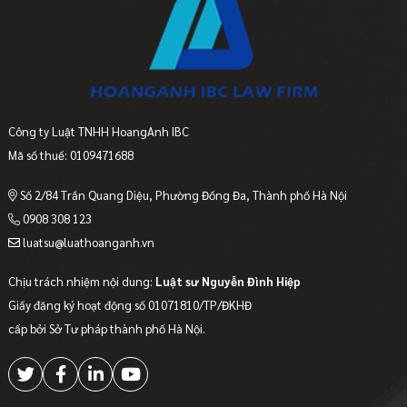
Công ty Luật TNHH HoangAnh IBC
Mã số thuế: 0109471688
Số 2/84 Trần Quang Diệu, Phường Đống Đa, Thành phố Hà Nội
0908 308 123
luatsu@luathoanganh.vn
Chịu trách nhiệm nội dung:
Luật sư Nguyễn Đình Hiệp
Giấy đăng ký hoạt động số 01071810/TP/ĐKHĐ
cấp bởi Sở Tư pháp thành phố Hà Nội.