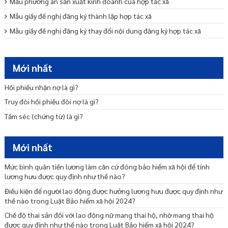
Mẫu phương án sản xuất kinh doanh của hợp tác xã
Mẫu giấy đề nghị đăng ký thành lập hợp tác xã
Mẫu giấy đề nghị đăng ký thay đổi nội dung đăng ký hợp tác xã
Mẫu thông báo về việc giải thể hợp tác xã
Mẫu danh sách thành viên công ty TNHH hai thành viên mới nhất
Mới nhất
Mẫu đơn đăng ký thành lập công ty hợp danh mới nhất
Hối phiếu nhận nợ là gì?
Mẫu đơn đăng ký thành lập công ty TNHH hai thành viên trở lên mới
nhất
Truy đòi hối phiếu đòi nợ là gì?
Tấm séc (chứng từ) là gì?
Mới nhất
Mức bình quân tiền lương làm căn cứ đóng bảo hiểm xã hội để tính
lương hưu được quy định như thế nào?
Điều kiện để người lao động được hưởng lương hưu được quy định như
thế nào trong Luật Bảo hiểm xã hội 2024?
Chế độ thai sản đối với lao động nữ mang thai hộ, nhờ mang thai hộ
được quy định như thế nào trong Luật Bảo hiểm xã hội 2024?