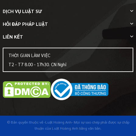
DỊCH VỤ LUẬT SƯ
HỎI ĐÁP PHÁP LUẬT
LIÊN KẾT
THỜI GIAN LÀM VIỆC
T2 - T7 8.00 - 17h30. CN Nghỉ
© Bản quyền thuộc về
-Luật Hoàng Anh-
Mọi sự sao chép phải được sự chấp
thuận của Luật Hoàng Anh bằng văn bản.