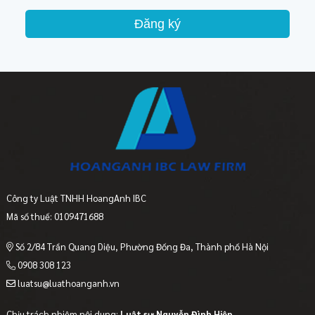
Đăng ký
Công ty Luật TNHH HoangAnh IBC
Mã số thuế: 0109471688
Số 2/84 Trần Quang Diệu, Phường Đống Đa, Thành phố Hà Nội
0908 308 123
luatsu@luathoanganh.vn
Chịu trách nhiệm nội dung:
Luật sư Nguyễn Đình Hiệp