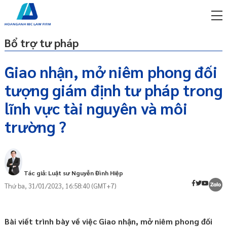
Bổ trợ tư pháp
Giao nhận, mở niêm phong đối
tượng giám định tư pháp trong
miễn phí qua zalo
ật sư trực tuyến online
lĩnh vực tài nguyên và môi
trường ?
p công ty/doanh nghiệp
trọn gói
miễn phí qua zalo
ật sư trực tuyến online
Tác giả: Luật sư Nguyễn Đình Hiệp
p công ty/doanh nghiệp
Thứ ba, 31/01/2023, 16:58:40 (GMT+7)
trọn gói
p công ty/doanh nghiệp
trọn gói
Bài viết trình bày về việc Giao nhận, mở niêm phong đối