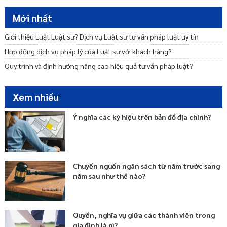
Ngôn ngữ trong tương trợ tư pháp
Mới nhất
Ủy thác tư pháp và hình thức thực hiện tương trợ tư pháp
Giới thiệu Luật Luật sư? Dịch vụ Luật sư tư vấn pháp luật uy tín
Hợp đồng dịch vụ pháp lý của Luật sư với khách hàng?
Quy trình và định hướng nâng cao hiệu quả tư vấn pháp luật?
Xem nhiều
Ý nghĩa các ký hiệu trên bản đồ địa chính?
Chuyển nguồn ngân sách từ năm trước sang
năm sau như thế nào?
Quyền, nghĩa vụ giữa các thành viên trong
gia đình là gì?