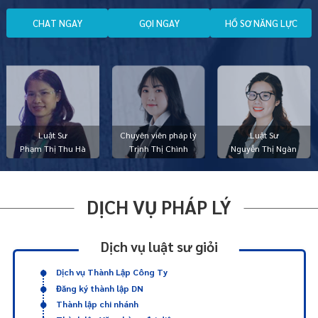
C
H
A
T
N
G
A
Y
G
Ọ
I
N
G
A
Y
H
Ồ
S
Ơ
N
Ă
N
G
L
Ự
C
Luật Sư
Chuyên viên pháp lý
Luật Sư
Phạm Thị Thu Hà
Trịnh Thị Chình
Nguyễn Thị Ngàn
DỊCH VỤ PHÁP LÝ
Dịch vụ luật sư giỏi
Dịch vụ Thành Lập Công Ty
Đăng ký thành lập DN
Thành lập chi nhánh