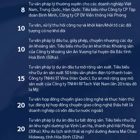
Tư vấn pháp lý thường xuyên cho các doanh nghiệp Việt
8
Nam, Trung Quốc, Hàn Quốc. Tiêu biểu như Công ty CP Tập
đoàn Bình Minh, Công ty CP DV Viễn thông Hải Phòng
Tư vấn, xử lý thu hồi công nợ và khởi kiện/khởi tố các đối
10
tượng có nợ khó đòi
Tư vấn pháp lý đầu tư, giấy phép, chuyển nhượng các dự
án khoáng sản. Tiêu biểu như Dự án khai thác Khoáng sản
10
của Công ty khoáng sản An Vượng tại huyện Đà Bắc tỉnh
Hoà Bình (50ha).
Tư vấn pháp lý dự án đầu tư mở rộng sản xuất. Tiêu biểu
như Dự án sản xuất 50 triệu sản phẩm điện tử thanh toán
15
Công ty TNHH ST Vina (Hàn Quốc); Dự án mở rộng quy mô
sản xuất của Công ty TNHH RFTech Việt Nam lên 20 triệu đô
la Mỹ;
Tư vấn hợp đồng chuyển giao công nghệ và thực hiện thủ
20
tục đăng ký hợp đồng chuyển giao công nghệ (hầu hết là
doanh nghiệp có vốn đầu tư nước ngoài)
Tư vấn pháp lý dự án đầu tư bất động sản. Tiêu biểu như Dự
án khu nghỉ dưỡng tại Vịnh Lan Hạ, thành phố Hải Phòng
20
(30ha); Khu du lịch sinh thái và nghỉ dưỡng Avana Mai Chau
Hideway, tỉnh Hòa Bình (32ha)