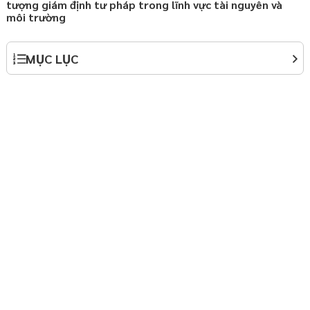
tượng giám định tư pháp trong lĩnh vực tài nguyên và
môi trường
hợp đồng chuyển giao
 Nội
MỤC LỤC
ành lập doanh nghiệp
y định Luật Doanh
háp luật thường xuyên
p
háp luật thường xuyên
p
ởi nghiệp – Startup