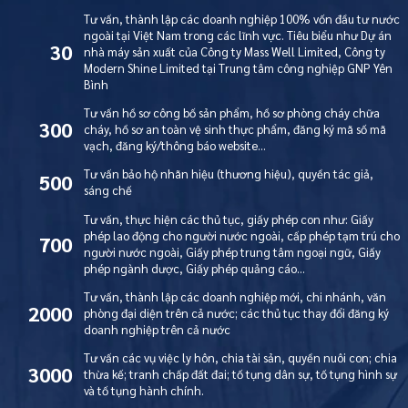
Tư vấn, thành lập các doanh nghiệp 100% vốn đầu tư nước
ngoài tại Việt Nam trong các lĩnh vực. Tiêu biểu như Dự án
30
nhà máy sản xuất của Công ty Mass Well Limited, Công ty
Modern Shine Limited tại Trung tâm công nghiệp GNP Yên
Bình
Tư vấn hồ sơ công bố sản phẩm, hồ sơ phòng cháy chữa
300
cháy, hồ sơ an toàn vệ sinh thực phẩm, đăng ký mã số mã
vạch, đăng ký/thông báo website…
Tư vấn bảo hộ nhãn hiệu (thương hiệu), quyền tác giả,
500
sáng chế
Tư vấn, thực hiện các thủ tục, giấy phép con như: Giấy
phép lao động cho người nước ngoài, cấp phép tạm trú cho
700
người nước ngoài, Giấy phép trung tâm ngoại ngữ, Giấy
phép ngành dược, Giấy phép quảng cáo…
Tư vấn, thành lập các doanh nghiệp mới, chi nhánh, văn
2000
phòng đại diện trên cả nước; các thủ tục thay đổi đăng ký
doanh nghiệp trên cả nước
Tư vấn các vụ việc ly hôn, chia tài sản, quyền nuôi con; chia
3000
thừa kế; tranh chấp đất đai; tố tụng dân sự, tố tụng hình sự
và tố tụng hành chính.