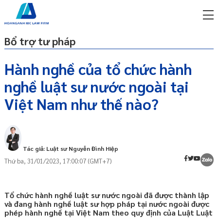
Bổ trợ tư pháp
Hành nghề của tổ chức hành
nghề luật sư nước ngoài tại
miễn phí qua zalo
Điều kiện hành nghề của tổ chức hành
ật sư trực tuyến online
Việt Nam như thế nào?
nghề luật sư nước ngoài
p công ty/doanh nghiệp
Hình thức hành nghề của tổ chức hành
trọn gói
nghề luật sư nước ngoài
Phạm vi hành nghề của tổ chức luật sư
miễn phí qua zalo
Tác giả: Luật sư Nguyễn Đình Hiệp
nước ngoài
ật sư trực tuyến online
Thứ ba, 31/01/2023, 17:00:07 (GMT+7)
Chi nhánh
p công ty/doanh nghiệp
trọn gói
Công ty luật nước ngoài
Tổ chức hành nghề luật sư nước ngoài đã được thành lập
Quyền, nghĩa vụ của chi nhánh, công ty
p công ty/doanh nghiệp
và đang hành nghề luật sư hợp pháp tại nước ngoài được
luật nước ngoài
trọn gói
phép hành nghề tại Việt Nam theo quy định của Luật Luật