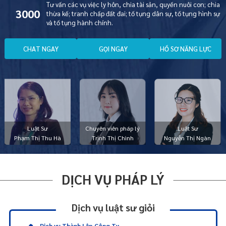
Tư vấn các vụ việc ly hôn, chia tài sản, quyền nuôi con; chia
3000
thừa kế; tranh chấp đất đai; tố tụng dân sự, tố tụng hình sự
và tố tụng hành chính.
C
H
A
T
N
G
A
Y
G
Ọ
I
N
G
A
Y
H
Ồ
S
Ơ
N
Ă
N
G
L
Ự
C
Luật Sư
Chuyên viên pháp lý
Luật Sư
Phạm Thị Thu Hà
Trịnh Thị Chình
Nguyễn Thị Ngàn
DỊCH VỤ PHÁP LÝ
Dịch vụ luật sư giỏi
Dịch vụ Thành Lập Công Ty