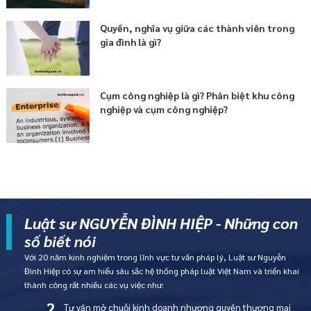
Quyền, nghĩa vụ giữa các thành viên trong
gia đình là gì?
Cụm công nghiệp là gì? Phân biệt khu công
nghiệp và cụm công nghiệp?
Luật sư NGUYỄN ĐÌNH HIỆP - Những con
số biết nói
Với 20 năm kinh nghiệm trong lĩnh vực tư vấn pháp lý, Luật sư Nguyễn
Đình Hiệp có sự am hiểu sâu sắc hệ thống pháp luật Việt Nam và triển khai
thành công rất nhiều các vụ việc như:
2
Tư vấn mở chuỗi kinh doanh nhượng quyền thương mại