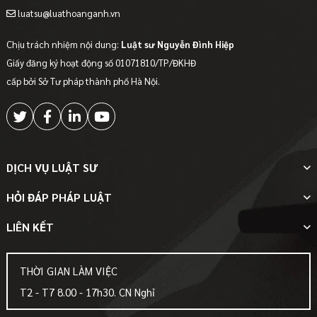
luatsu@luathoanganh.vn
Chịu trách nhiệm nội dung:
Luật sư Nguyễn Đình Hiệp
Giấy đăng ký hoạt động số 01071810/TP/ĐKHĐ
cấp bởi Sở Tư pháp thành phố Hà Nội.
DỊCH VỤ LUẬT SƯ
HỎI ĐÁP PHÁP LUẬT
LIÊN KẾT
THỜI GIAN LÀM VIỆC
T2 - T7 8.00 - 17h30. CN Nghỉ