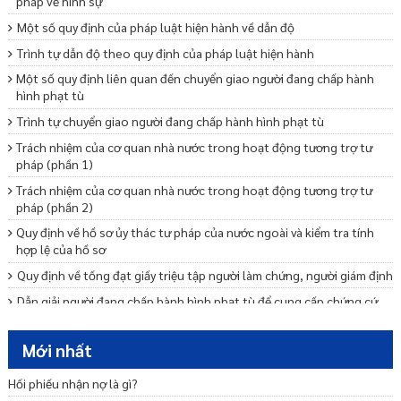
pháp về hình sự
Một số quy định của pháp luật hiện hành về dẫn độ
Trình tự dẫn độ theo quy định của pháp luật hiện hành
Một số quy định liên quan đến chuyển giao người đang chấp hành
hình phạt tù
Trình tự chuyển giao người đang chấp hành hình phạt tù
Trách nhiệm của cơ quan nhà nước trong hoạt động tương trợ tư
pháp (phần 1)
Trách nhiệm của cơ quan nhà nước trong hoạt động tương trợ tư
pháp (phần 2)
Quy định về hồ sơ ủy thác tư pháp của nước ngoài và kiểm tra tính
hợp lệ của hồ sơ
Quy định về tống đạt giấy triệu tập người làm chứng, người giám định
Dẫn giải người đang chấp hành hình phạt tù để cung cấp chứng cứ
Trình tự, thủ tục và thời hạn thực hiện ủy thác tư pháp của nước
ngoài
Mới nhất
Trình tự, thủ tục và thời hạn thông báo kết quả thực hiện ủy thác tư
Hối phiếu nhận nợ là gì?
pháp của nước ngoài