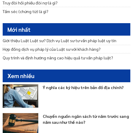
Truy đòi hối phiếu đòi nợ là gì?
Chi phí thực hiện trương trợ tư pháp về dân sự
Tấm séc (chứng từ) là gì?
Nguyên tắc tương trợ tư pháp
Ngôn ngữ trong tương trợ tư pháp
Mới nhất
Ủy thác tư pháp và hình thức thực hiện tương trợ tư pháp
Giới thiệu Luật Luật sư? Dịch vụ Luật sư tư vấn pháp luật uy tín
Hợp đồng dịch vụ pháp lý của Luật sư với khách hàng?
Quy trình và định hướng nâng cao hiệu quả tư vấn pháp luật?
Xem nhiều
Ý nghĩa các ký hiệu trên bản đồ địa chính?
Chuyển nguồn ngân sách từ năm trước sang
năm sau như thế nào?