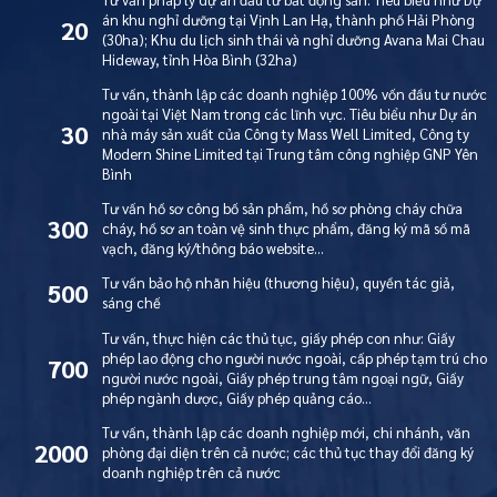
án khu nghỉ dưỡng tại Vịnh Lan Hạ, thành phố Hải Phòng
20
(30ha); Khu du lịch sinh thái và nghỉ dưỡng Avana Mai Chau
Hideway, tỉnh Hòa Bình (32ha)
Tư vấn, thành lập các doanh nghiệp 100% vốn đầu tư nước
ngoài tại Việt Nam trong các lĩnh vực. Tiêu biểu như Dự án
30
nhà máy sản xuất của Công ty Mass Well Limited, Công ty
Modern Shine Limited tại Trung tâm công nghiệp GNP Yên
Bình
Tư vấn hồ sơ công bố sản phẩm, hồ sơ phòng cháy chữa
300
cháy, hồ sơ an toàn vệ sinh thực phẩm, đăng ký mã số mã
vạch, đăng ký/thông báo website…
Tư vấn bảo hộ nhãn hiệu (thương hiệu), quyền tác giả,
500
sáng chế
Tư vấn, thực hiện các thủ tục, giấy phép con như: Giấy
phép lao động cho người nước ngoài, cấp phép tạm trú cho
700
người nước ngoài, Giấy phép trung tâm ngoại ngữ, Giấy
phép ngành dược, Giấy phép quảng cáo…
Tư vấn, thành lập các doanh nghiệp mới, chi nhánh, văn
2000
phòng đại diện trên cả nước; các thủ tục thay đổi đăng ký
doanh nghiệp trên cả nước