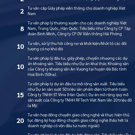
Tư vấn cấp Giấy phép viễn thông cho doanh nghiệp Việt
2
Nam
Tư vấn pháp lý thường xuyên cho các doanh nghiệp Việt
8
Nam, Trung Quốc, Hàn Quốc. Tiêu biểu như Công ty CP Tập
đoàn Bình Minh, Công ty CP DV Viễn thông Hải Phòng
Tư vấn, xử lý thu hồi công nợ và khởi kiện/khởi tố các đối
10
tượng có nợ khó đòi
Tư vấn pháp lý đầu tư, giấy phép, chuyển nhượng các dự
án khoáng sản. Tiêu biểu như Dự án khai thác Khoáng sản
10
của Công ty khoáng sản An Vượng tại huyện Đà Bắc tỉnh
Hoà Bình (50ha).
Tư vấn pháp lý dự án đầu tư mở rộng sản xuất. Tiêu biểu
như Dự án sản xuất 50 triệu sản phẩm điện tử thanh toán
15
Công ty TNHH ST Vina (Hàn Quốc); Dự án mở rộng quy mô
sản xuất của Công ty TNHH RFTech Việt Nam lên 20 triệu đô
la Mỹ;
Tư vấn hợp đồng chuyển giao công nghệ và thực hiện thủ
20
tục đăng ký hợp đồng chuyển giao công nghệ (hầu hết là
doanh nghiệp có vốn đầu tư nước ngoài)
Tư vấn pháp lý dự án đầu tư bất động sản. Tiêu biểu như Dự