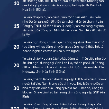
án khoáng sản. Tiêu biểu như Dự án khai thác Khoáng sản
10
của Công ty khoáng sản An Vượng tại huyện Đà Bắc tỉnh
Hoà Bình (50ha).
Tư vấn pháp lý dự án đầu tư mở rộng sản xuất. Tiêu biểu
như Dự án sản xuất 50 triệu sản phẩm điện tử thanh toán
15
Công ty TNHH ST Vina (Hàn Quốc); Dự án mở rộng quy mô
sản xuất của Công ty TNHH RFTech Việt Nam lên 20 triệu đô
la Mỹ;
Tư vấn hợp đồng chuyển giao công nghệ và thực hiện thủ
20
tục đăng ký hợp đồng chuyển giao công nghệ (hầu hết là
doanh nghiệp có vốn đầu tư nước ngoài)
Tư vấn pháp lý dự án đầu tư bất động sản. Tiêu biểu như Dự
án khu nghỉ dưỡng tại Vịnh Lan Hạ, thành phố Hải Phòng
20
(30ha); Khu du lịch sinh thái và nghỉ dưỡng Avana Mai Chau
Hideway, tỉnh Hòa Bình (32ha)
Tư vấn, thành lập các doanh nghiệp 100% vốn đầu tư nước
ngoài tại Việt Nam trong các lĩnh vực. Tiêu biểu như Dự án
30
nhà máy sản xuất của Công ty Mass Well Limited, Công ty
Modern Shine Limited tại Trung tâm công nghiệp GNP Yên
Bình
Tư vấn hồ sơ công bố sản phẩm, hồ sơ phòng cháy chữa
300
cháy, hồ sơ an toàn vệ sinh thực phẩm, đăng ký mã số mã