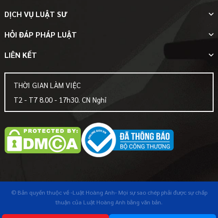
DỊCH VỤ LUẬT SƯ
HỎI ĐÁP PHÁP LUẬT
LIÊN KẾT
THỜI GIAN LÀM VIỆC
T2 - T7 8.00 - 17h30. CN Nghỉ
© Bản quyền thuộc về
-Luật Hoàng Anh-
Mọi sự sao chép phải được sự chấp
thuận của Luật Hoàng Anh bằng văn bản.