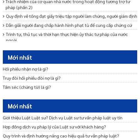
Trách nhiệm của cơ quan nhà nước trong hoạt động tương trợ tư
pháp (phần 2)
Quy định về tống đạt giấy triệu tập người làm chứng, người giám định
Dẫn giải người đang chấp hành hình phạt tù để cung cấp chứng cứ
Trình tự, thủ tục và thời hạn thực hiện ủy thác tư pháp của nước
ngoài
Trình tự, thủ tục và thời hạn thông báo kết quả thực hiện ủy thác tư
pháp của nước ngoài
Mới nhất
Chi phí thực hiện trương trợ tư pháp về dân sự
Hối phiếu nhận nợ là gì?
Nguyên tắc tương trợ tư pháp
Truy đòi hối phiếu đòi nợ là gì?
Ngôn ngữ trong tương trợ tư pháp
Tấm séc (chứng từ) là gì?
Ủy thác tư pháp và hình thức thực hiện tương trợ tư pháp
Hợp pháp hóa lãnh sự và việc công nhận giấy tờ, tài liệu ủy thác tư
Mới nhất
pháp
Giới thiệu Luật Luật sư? Dịch vụ Luật sư tư vấn pháp luật uy tín
Hợp đồng dịch vụ pháp lý của Luật sư với khách hàng?
Quy trình và định hướng nâng cao hiệu quả tư vấn pháp luật?