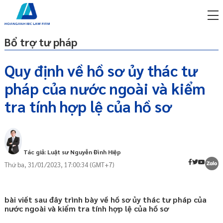
Bổ trợ tư pháp
Quy định về hồ sơ ủy thác tư
pháp của nước ngoài và kiểm
miễn phí qua zalo
Tương trợ tư pháp về hình sự là gì?
ật sư trực tuyến online
tra tính hợp lệ của hồ sơ
Ủy thác tư pháp là gì?
p công ty/doanh nghiệp
Hồ sơ ủy thác tư pháp của nước ngoài
trọn gói
Nhận và kiểm tra tính hợp lệ của hồ sơ ủy
miễn phí qua zalo
Tác giả: Luật sư Nguyễn Đình Hiệp
thác tư pháp của nước ngoài
ật sư trực tuyến online
Thứ ba, 31/01/2023, 17:00:34 (GMT+7)
p công ty/doanh nghiệp
trọn gói
bài viết sau đây trình bày về hồ sơ ủy thác tư pháp của
p công ty/doanh nghiệp
nước ngoài và kiểm tra tính hợp lệ của hồ sơ
trọn gói