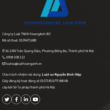
Công ty Luật TNHH HoangAnh IBC
Mã số thuế: 0109471688
Số 2/84 Trần Quang Diệu, Phường Đống Đa, Thành phố Hà Nội
0908 308 123
luatsu@luathoanganh.vn
Chịu trách nhiệm nội dung:
Luật sư Nguyễn Đình Hiệp
Giấy đăng ký hoạt động số 01071810/TP/ĐKHĐ
cấp bởi Sở Tư pháp thành phố Hà Nội.