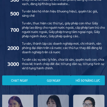
vạch, đăng ký/thông báo website…
Tư vấn bảo hộ nhãn hiệu (thương hiệu), quyền tác giả,
500
sáng chế
Tư vấn, thực hiện các thủ tục, giấy phép con như: Giấy
phép lao động cho người nước ngoài, cấp phép tạm trú cho
700
người nước ngoài, Giấy phép trung tâm ngoại ngữ, Giấy
phép ngành dược, Giấy phép quảng cáo…
Tư vấn, thành lập các doanh nghiệp mới, chi nhánh, văn
2000
phòng đại diện trên cả nước; các thủ tục thay đổi đăng ký
doanh nghiệp trên cả nước
Tư vấn các vụ việc ly hôn, chia tài sản, quyền nuôi con; chia
3000
thừa kế; tranh chấp đất đai; tố tụng dân sự, tố tụng hình sự
và tố tụng hành chính.
C
H
A
T
N
G
A
Y
G
Ọ
I
N
G
A
Y
H
Ồ
S
Ơ
N
Ă
N
G
L
Ự
C