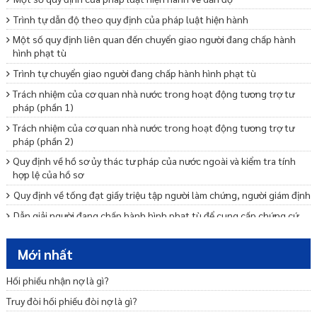
Trình tự dẫn độ theo quy định của pháp luật hiện hành
Một số quy định liên quan đến chuyển giao người đang chấp hành
hình phạt tù
Trình tự chuyển giao người đang chấp hành hình phạt tù
Trách nhiệm của cơ quan nhà nước trong hoạt động tương trợ tư
pháp (phần 1)
Trách nhiệm của cơ quan nhà nước trong hoạt động tương trợ tư
pháp (phần 2)
Quy định về hồ sơ ủy thác tư pháp của nước ngoài và kiểm tra tính
hợp lệ của hồ sơ
Quy định về tống đạt giấy triệu tập người làm chứng, người giám định
Dẫn giải người đang chấp hành hình phạt tù để cung cấp chứng cứ
Trình tự, thủ tục và thời hạn thực hiện ủy thác tư pháp của nước
ngoài
Mới nhất
Trình tự, thủ tục và thời hạn thông báo kết quả thực hiện ủy thác tư
Hối phiếu nhận nợ là gì?
pháp của nước ngoài
Truy đòi hối phiếu đòi nợ là gì?
Chi phí thực hiện trương trợ tư pháp về dân sự