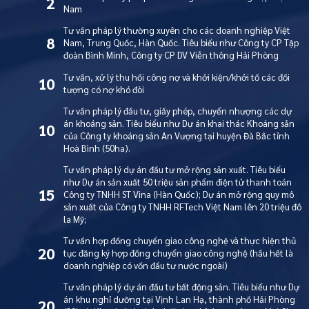
2
Nam
Tư vấn pháp lý thường xuyên cho các doanh nghiệp Việt
8
Nam, Trung Quốc, Hàn Quốc. Tiêu biểu như Công ty CP Tập
đoàn Bình Minh, Công ty CP DV Viễn thông Hải Phòng
Tư vấn, xử lý thu hồi công nợ và khởi kiện/khởi tố các đối
10
tượng có nợ khó đòi
Tư vấn pháp lý đầu tư, giấy phép, chuyển nhượng các dự
án khoáng sản. Tiêu biểu như Dự án khai thác Khoáng sản
10
của Công ty khoáng sản An Vượng tại huyện Đà Bắc tỉnh
Hoà Bình (50ha).
Tư vấn pháp lý dự án đầu tư mở rộng sản xuất. Tiêu biểu
như Dự án sản xuất 50 triệu sản phẩm điện tử thanh toán
15
Công ty TNHH ST Vina (Hàn Quốc); Dự án mở rộng quy mô
sản xuất của Công ty TNHH RFTech Việt Nam lên 20 triệu đô
la Mỹ;
Tư vấn hợp đồng chuyển giao công nghệ và thực hiện thủ
20
tục đăng ký hợp đồng chuyển giao công nghệ (hầu hết là
doanh nghiệp có vốn đầu tư nước ngoài)
Tư vấn pháp lý dự án đầu tư bất động sản. Tiêu biểu như Dự
án khu nghỉ dưỡng tại Vịnh Lan Hạ, thành phố Hải Phòng
20