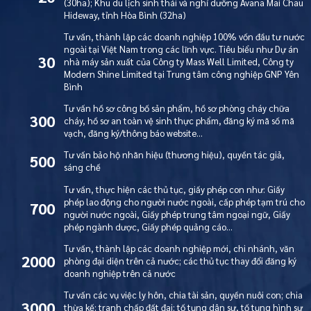
(30ha); Khu du lịch sinh thái và nghỉ dưỡng Avana Mai Chau
Hideway, tỉnh Hòa Bình (32ha)
Tư vấn, thành lập các doanh nghiệp 100% vốn đầu tư nước
ngoài tại Việt Nam trong các lĩnh vực. Tiêu biểu như Dự án
30
nhà máy sản xuất của Công ty Mass Well Limited, Công ty
Modern Shine Limited tại Trung tâm công nghiệp GNP Yên
Bình
Tư vấn hồ sơ công bố sản phẩm, hồ sơ phòng cháy chữa
300
cháy, hồ sơ an toàn vệ sinh thực phẩm, đăng ký mã số mã
vạch, đăng ký/thông báo website…
Tư vấn bảo hộ nhãn hiệu (thương hiệu), quyền tác giả,
500
sáng chế
Tư vấn, thực hiện các thủ tục, giấy phép con như: Giấy
phép lao động cho người nước ngoài, cấp phép tạm trú cho
700
người nước ngoài, Giấy phép trung tâm ngoại ngữ, Giấy
phép ngành dược, Giấy phép quảng cáo…
Tư vấn, thành lập các doanh nghiệp mới, chi nhánh, văn
2000
phòng đại diện trên cả nước; các thủ tục thay đổi đăng ký
doanh nghiệp trên cả nước
Tư vấn các vụ việc ly hôn, chia tài sản, quyền nuôi con; chia
3000
thừa kế; tranh chấp đất đai; tố tụng dân sự, tố tụng hình sự