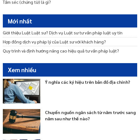
Tấm séc (chứng từ) là gì?
Nguyên tắc tương trợ tư pháp
Ngôn ngữ trong tương trợ tư pháp
Mới nhất
Ủy thác tư pháp và hình thức thực hiện tương trợ tư pháp
Giới thiệu Luật Luật sư? Dịch vụ Luật sư tư vấn pháp luật uy tín
Hợp đồng dịch vụ pháp lý của Luật sư với khách hàng?
Quy trình và định hướng nâng cao hiệu quả tư vấn pháp luật?
Xem nhiều
Ý nghĩa các ký hiệu trên bản đồ địa chính?
Chuyển nguồn ngân sách từ năm trước sang
năm sau như thế nào?