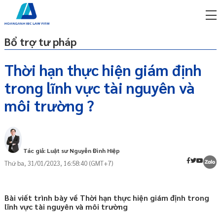
Bổ trợ tư pháp
Thời hạn thực hiện giám định
trong lĩnh vực tài nguyên và
miễn phí qua zalo
ật sư trực tuyến online
môi trường ?
p công ty/doanh nghiệp
trọn gói
miễn phí qua zalo
Tác giả: Luật sư Nguyễn Đình Hiệp
ật sư trực tuyến online
Thứ ba, 31/01/2023, 16:58:40 (GMT+7)
p công ty/doanh nghiệp
trọn gói
Bài viết trình bày về Thời hạn thực hiện giám định trong
p công ty/doanh nghiệp
lĩnh vực tài nguyên và môi trường
trọn gói