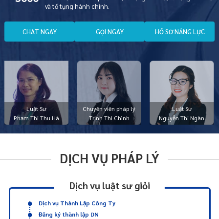
và tố tụng hành chính.
C
H
A
T
N
G
A
Y
G
Ọ
I
N
G
A
Y
H
Ồ
S
Ơ
N
Ă
N
G
L
Ự
C
Luật Sư
Chuyên viên pháp lý
Luật Sư
Phạm Thị Thu Hà
Trịnh Thị Chình
Nguyễn Thị Ngàn
DỊCH VỤ PHÁP LÝ
Dịch vụ luật sư giỏi
Dịch vụ Thành Lập Công Ty
Đăng ký thành lập DN