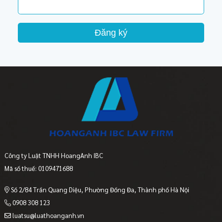
Đăng ký
Công ty Luật TNHH HoangAnh IBC
Mã số thuế: 0109471688
Số 2/84 Trần Quang Diệu, Phường Đống Đa, Thành phố Hà Nội
0908 308 123
luatsu@luathoanganh.vn