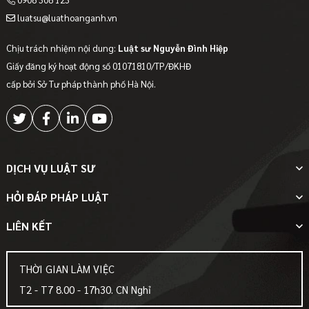
luatsu@luathoanganh.vn
Chịu trách nhiệm nội dung:
Luật sư Nguyễn Đình Hiệp
Giấy đăng ký hoạt động số 01071810/TP/ĐKHĐ
cấp bởi Sở Tư pháp thành phố Hà Nội.
DỊCH VỤ LUẬT SƯ
HỎI ĐÁP PHÁP LUẬT
LIÊN KẾT
THỜI GIAN LÀM VIỆC
T2 - T7 8.00 - 17h30. CN Nghỉ