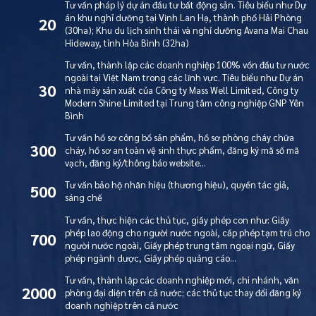
Tư vấn pháp lý dự án đầu tư bất động sản. Tiêu biểu như Dự
án khu nghỉ dưỡng tại Vịnh Lan Hạ, thành phố Hải Phòng
20
(30ha); Khu du lịch sinh thái và nghỉ dưỡng Avana Mai Chau
Hideway, tỉnh Hòa Bình (32ha)
Tư vấn, thành lập các doanh nghiệp 100% vốn đầu tư nước
ngoài tại Việt Nam trong các lĩnh vực. Tiêu biểu như Dự án
30
nhà máy sản xuất của Công ty Mass Well Limited, Công ty
Modern Shine Limited tại Trung tâm công nghiệp GNP Yên
Bình
Tư vấn hồ sơ công bố sản phẩm, hồ sơ phòng cháy chữa
300
cháy, hồ sơ an toàn vệ sinh thực phẩm, đăng ký mã số mã
vạch, đăng ký/thông báo website…
Tư vấn bảo hộ nhãn hiệu (thương hiệu), quyền tác giả,
500
sáng chế
Tư vấn, thực hiện các thủ tục, giấy phép con như: Giấy
phép lao động cho người nước ngoài, cấp phép tạm trú cho
700
người nước ngoài, Giấy phép trung tâm ngoại ngữ, Giấy
phép ngành dược, Giấy phép quảng cáo…
Tư vấn, thành lập các doanh nghiệp mới, chi nhánh, văn
2000
phòng đại diện trên cả nước; các thủ tục thay đổi đăng ký
doanh nghiệp trên cả nước