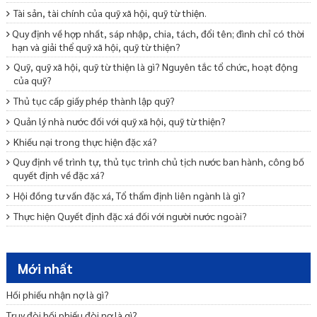
Tài sản, tài chính của quỹ xã hội, quỹ từ thiện.
Quy định về hợp nhất, sáp nhập, chia, tách, đổi tên; đình chỉ có thời
hạn và giải thể quỹ xã hội, quỹ từ thiện?
Quỹ, quỹ xã hội, quỹ từ thiện là gì? Nguyên tắc tổ chức, hoạt động
của quỹ?
Thủ tục cấp giấy phép thành lập quỹ?
Quản lý nhà nước đối với quỹ xã hội, quỹ từ thiện?
Khiếu nại trong thực hiện đặc xá?
Quy định về trình tự, thủ tục trình chủ tịch nước ban hành, công bố
quyết định về đặc xá?
Hội đồng tư vấn đặc xá, Tổ thẩm định liên ngành là gì?
Thực hiện Quyết định đặc xá đối với người nước ngoài?
Quyền và nghĩa vụ của người được đặc xá?
Trách nhiệm của Hội đồng tư vấn đặc xá trong việc thực hiện đặc xá?
Mới nhất
Trách nhiệm của Bộ Tư pháp trong việc thực hiện đặc xá?
Hối phiếu nhận nợ là gì?
Người được đề nghị đặc xá phải đáp ứng điều kiện gì?
Truy đòi hối phiếu đòi nợ là gì?