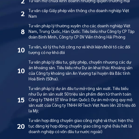
2
Tư vấn mở chuỗi kinh doanh nhượng quyền thương mại
Tư vấn cấp Giấy phép viễn thông cho doanh nghiệp Việt
2
Nam
Tư vấn pháp lý thường xuyên cho các doanh nghiệp Việt
8
Nam, Trung Quốc, Hàn Quốc. Tiêu biểu như Công ty CP Tập
đoàn Bình Minh, Công ty CP DV Viễn thông Hải Phòng
Tư vấn, xử lý thu hồi công nợ và khởi kiện/khởi tố các đối
10
tượng có nợ khó đòi
Tư vấn pháp lý đầu tư, giấy phép, chuyển nhượng các dự
án khoáng sản. Tiêu biểu như Dự án khai thác Khoáng sản
10
của Công ty khoáng sản An Vượng tại huyện Đà Bắc tỉnh
Hoà Bình (50ha).
Tư vấn pháp lý dự án đầu tư mở rộng sản xuất. Tiêu biểu
như Dự án sản xuất 50 triệu sản phẩm điện tử thanh toán
15
Công ty TNHH ST Vina (Hàn Quốc); Dự án mở rộng quy mô
sản xuất của Công ty TNHH RFTech Việt Nam lên 20 triệu đô
la Mỹ;
Tư vấn hợp đồng chuyển giao công nghệ và thực hiện thủ
20
tục đăng ký hợp đồng chuyển giao công nghệ (hầu hết là
doanh nghiệp có vốn đầu tư nước ngoài)