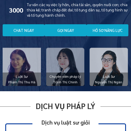
Tư vấn các vụ việc ly hôn, chia tài sản, quyền nuôi con; chia
3000
thừa kế; tranh chấp đất đai; tố tụng dân sự, tố tụng hình sự
và tố tụng hành chính.
C
H
A
T
N
G
A
Y
G
Ọ
I
N
G
A
Y
H
Ồ
S
Ơ
N
Ă
N
G
L
Ự
C
Luật Sư
Chuyên viên pháp lý
Luật Sư
Phạm Thị Thu Hà
Trịnh Thị Chình
Nguyễn Thị Ngàn
DỊCH VỤ PHÁP LÝ
Dịch vụ luật sư giỏi