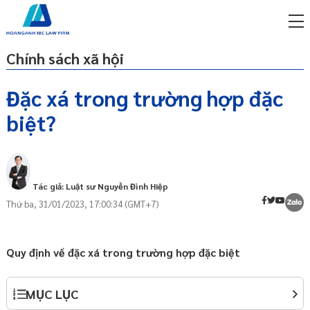
Chính sách xã hội
Đặc xá trong trường hợp đặc
biệt?
miễn phí qua zalo
Đặc xá là gì?
ật sư trực tuyến online
Đối tượng được đặc xá trong trường hợp
p công ty/doanh nghiệp
đặc biệt
trọn gói
Tác giả: Luật sư Nguyễn Đình Hiệp
Trình tự, thủ tục lập hồ sơ đề nghị đặc xá
Thứ ba, 31/01/2023, 17:00:34 (GMT+7)
trong trường hợp đặc biệt
miễn phí qua zalo
ật sư trực tuyến online
Thực hiện Quyết định đặc xá trong
trường hợp đặc biệt
p công ty/doanh nghiệp
Quy định về đặc xá trong trường hợp đặc biệt
trọn gói
p công ty/doanh nghiệp
MỤC LỤC
trọn gói