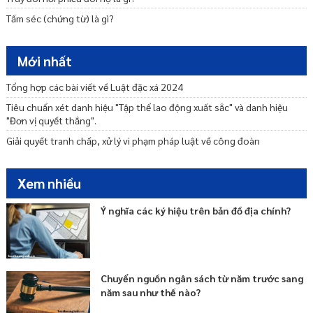
Trách nhiệm của Bộ Công an trong việc thực hiện đặc xá?
Tấm séc (chứng từ) là gì?
Trình tự thẩm định, thẩm tra duyệt, kiểm tra hồ sơ đề nghị đặc xá và
trình Chủ tịch nước danh sách đề nghị đặc xá?
Mới nhất
Tổng hợp các bài viết về Luật đặc xá 2024
Tiêu chuẩn xét danh hiệu "Tập thể lao động xuất sắc" và danh hiệu
"Đơn vị quyết thắng".
Giải quyết tranh chấp, xử lý vi phạm pháp luật về công đoàn
Xem nhiều
Ý nghĩa các ký hiệu trên bản đồ địa chính?
Chuyển nguồn ngân sách từ năm trước sang
năm sau như thế nào?