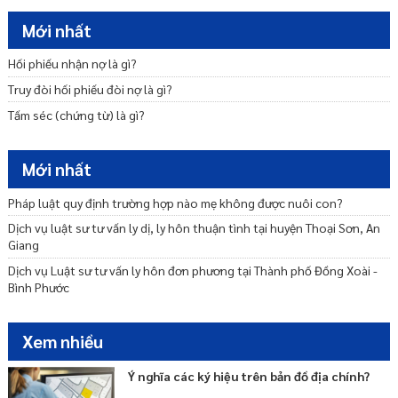
Mẫu đơn ly hôn thuận tình
Mới nhất
Trình tự, thủ tục ly hôn thuận tình
Ly hôn đơn phương cần những giấy tờ gì
Hối phiếu nhận nợ là gì?
Nộp đơn ly hôn bao lâu thì được giải quyết?
Truy đòi hối phiếu đòi nợ là gì?
Tấm séc (chứng từ) là gì?
Mới nhất
Pháp luật quy định trường hợp nào mẹ không được nuôi con?
Dịch vụ luật sư tư vấn ly dị, ly hôn thuận tình tại huyện Thoại Sơn, An
Giang
Dịch vụ Luật sư tư vấn ly hôn đơn phương tại Thành phố Đồng Xoài -
Bình Phước
Xem nhiều
Ý nghĩa các ký hiệu trên bản đồ địa chính?