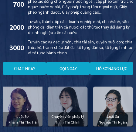
phép lao động cho người nước ngoài, cấp phép tạm trú cho
700
người nước ngoài, Giấy phép trung tâm ngoại ngữ, Giấy
phép ngành dược, Giấy phép quảng cáo…
Tư vấn, thành lập các doanh nghiệp mới, chi nhánh, văn
2000
phòng đại diện trên cả nước; các thủ tục thay đổi đăng ký
doanh nghiệp trên cả nước
Tư vấn các vụ việc ly hôn, chia tài sản, quyền nuôi con; chia
3000
thừa kế; tranh chấp đất đai; tố tụng dân sự, tố tụng hình sự
và tố tụng hành chính.
C
H
A
T
N
G
A
Y
G
Ọ
I
N
G
A
Y
H
Ồ
S
Ơ
N
Ă
N
G
L
Ự
C
Luật Sư
Chuyên viên pháp lý
Luật Sư
Phạm Thị Thu Hà
Trịnh Thị Chình
Nguyễn Thị Ngàn