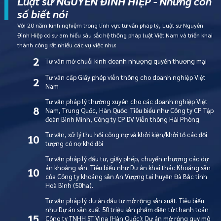
Luật sư NGUYỄN ĐÌNH HIỆP - Những con
số biết nói
Với 20 năm kinh nghiệm trong lĩnh vực tư vấn pháp lý, Luật sư Nguyễn
Đình Hiệp có sự am hiểu sâu sắc hệ thống pháp luật Việt Nam và triển khai
thành công rất nhiều các vụ việc như:
2
Tư vấn mở chuỗi kinh doanh nhượng quyền thương mại
Tư vấn cấp Giấy phép viễn thông cho doanh nghiệp Việt
2
Nam
Tư vấn pháp lý thường xuyên cho các doanh nghiệp Việt
8
Nam, Trung Quốc, Hàn Quốc. Tiêu biểu như Công ty CP Tập
đoàn Bình Minh, Công ty CP DV Viễn thông Hải Phòng
Tư vấn, xử lý thu hồi công nợ và khởi kiện/khởi tố các đối
10
tượng có nợ khó đòi
Tư vấn pháp lý đầu tư, giấy phép, chuyển nhượng các dự
án khoáng sản. Tiêu biểu như Dự án khai thác Khoáng sản
10
của Công ty khoáng sản An Vượng tại huyện Đà Bắc tỉnh
Hoà Bình (50ha).
Tư vấn pháp lý dự án đầu tư mở rộng sản xuất. Tiêu biểu
như Dự án sản xuất 50 triệu sản phẩm điện tử thanh toán
15
Công ty TNHH ST Vina (Hàn Quốc); Dự án mở rộng quy mô