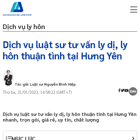
Dịch vụ ly hôn
Dịch vụ luật sư tư vấn ly dị, ly
hôn thuận tình tại Hưng Yên
miễn phí qua zalo
Thuận tình ly hôn là gì?
ật sư trực tuyến online
Điều kiện để ly hôn thuận tình
p công ty/doanh nghiệp
Ai có quyền yêu cầu ly hôn thuận tình?
trọn gói
Tác giả: Luật sư Nguyễn Đình Hiệp
Hồ sơ yêu cầu công nhận thuận tình ly
Thứ ba, 31/01/2023, 16:58:22 (GMT+7)
miễn phí qua zalo
hôn bao gồm những gì?
ật sư trực tuyến online
Thời hạn giải quyết yêu cầu công nhận
p công ty/doanh nghiệp
thuận tình ly hôn là bao lâu?
Dịch vụ luật sư tư vấn ly dị, ly hôn thuận tình tại Hưng Yên
trọn gói
nhanh, trọn gói, giá rẻ, uy tín, chất lượng
Gửi đơn yêu cầu công nhận thuận tình ly
hôn
p công ty/doanh nghiệp
trọn gói
Những điểm LƯU Ý khi ly hôn thuận tình
MỤC LỤC