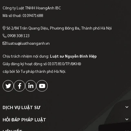
Công ty Luật TNHH HoangAnh IBC
Mã số thuế: 0109471688
Số 2/84 Trần Quang Diệu, Phường Đống Đa, Thành phố Hà Nội
0908 308 123
luatsu@luathoanganh.vn
Chịu trách nhiệm nội dung:
Luật sư Nguyễn Đình Hiệp
Giấy đăng ký hoạt động số 01071810/TP/ĐKHĐ
cấp bởi Sở Tư pháp thành phố Hà Nội.
DỊCH VỤ LUẬT SƯ
HỎI ĐÁP PHÁP LUẬT