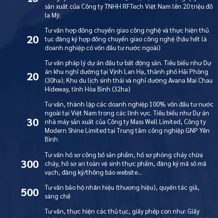
sản xuất của Công ty TNHH RFTech Việt Nam lên 20 triệu đô
la Mỹ;
Tư vấn hợp đồng chuyển giao công nghệ và thực hiện thủ
20
tục đăng ký hợp đồng chuyển giao công nghệ (hầu hết là
doanh nghiệp có vốn đầu tư nước ngoài)
Tư vấn pháp lý dự án đầu tư bất động sản. Tiêu biểu như Dự
án khu nghỉ dưỡng tại Vịnh Lan Hạ, thành phố Hải Phòng
20
(30ha); Khu du lịch sinh thái và nghỉ dưỡng Avana Mai Chau
Hideway, tỉnh Hòa Bình (32ha)
Tư vấn, thành lập các doanh nghiệp 100% vốn đầu tư nước
ngoài tại Việt Nam trong các lĩnh vực. Tiêu biểu như Dự án
30
nhà máy sản xuất của Công ty Mass Well Limited, Công ty
Modern Shine Limited tại Trung tâm công nghiệp GNP Yên
Bình
Tư vấn hồ sơ công bố sản phẩm, hồ sơ phòng cháy chữa
300
cháy, hồ sơ an toàn vệ sinh thực phẩm, đăng ký mã số mã
vạch, đăng ký/thông báo website…
Tư vấn bảo hộ nhãn hiệu (thương hiệu), quyền tác giả,
500
sáng chế
Tư vấn, thực hiện các thủ tục, giấy phép con như: Giấy