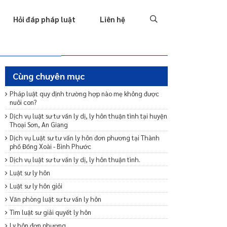
Tố tụng
Thu hồi nợ
Hình sự
Hôn nhân & Gia đình
T
Hỏi đáp pháp luật
Liên hệ
Cùng chuyên mục
Pháp luật quy định trường hợp nào mẹ không được
nuôi con?
Dịch vụ luật sư tư vấn ly dị, ly hôn thuận tình tại huyện
Thoại Sơn, An Giang
Dịch vụ Luật sư tư vấn ly hôn đơn phương tại Thành
phố Đồng Xoài - Bình Phước
Dịch vụ luật sư tư vấn ly dị, ly hôn thuận tình.
Luật sư ly hôn
Luật sư ly hôn giỏi
Văn phòng luật sư tư vấn ly hôn
Tìm luật sư giải quyết ly hôn
Ly hôn đơn phương