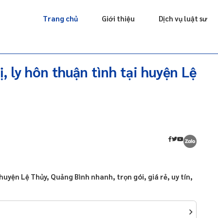
Giấy phép
Doanh nghiệp
Sở hữu trí tuệ
Luật sư riêng
Trang chủ
Giới thiệu
Dịch vụ luật sư
ị, ly hôn thuận tình tại huyện Lệ
i huyện Lệ Thủy, Quảng Bình nhanh, trọn gói, giá rẻ, uy tín,