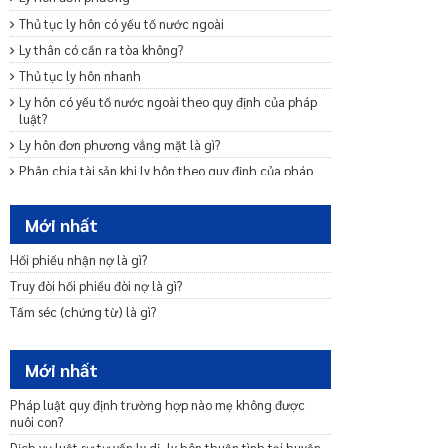
Thủ tục ly hôn có yếu tố nước ngoài
Ly thân có cần ra tòa không?
Thủ tục ly hôn nhanh
Ly hôn có yếu tố nước ngoài theo quy định của pháp
luật?
Ly hôn đơn phương vắng mặt là gì?
Phân chia tài sản khi ly hôn theo quy định của pháp
luật?
Chia tài sản chung của vợ chồng khi một bên chết?
Mới nhất
Mẫu đơn ly hôn thuận tình
Hối phiếu nhận nợ là gì?
Trình tự, thủ tục ly hôn thuận tình
Truy đòi hối phiếu đòi nợ là gì?
Ly hôn đơn phương cần những giấy tờ gì
Tấm séc (chứng từ) là gì?
Nộp đơn ly hôn bao lâu thì được giải quyết?
Mới nhất
Pháp luật quy định trường hợp nào mẹ không được
nuôi con?
Dịch vụ luật sư tư vấn ly dị, ly hôn thuận tình tại huyện