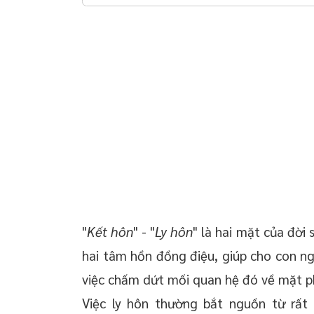
 chuyển giao công
Dịch vụ thuê luật sư tư vấn ly hôn thuận
tình tại huyện Lệ Thủy - Quảng Bình
 doanh nghiệp trọn
oanh nghiệp mới
 thường xuyên cho
 thường xuyên cho
p – Startup
"
Kết hôn
" - "
Ly hôn
" là hai mặt của đời
hai tâm hồn đồng điệu, giúp cho con ngư
việc chấm dứt mối quan hệ đó về mặt p
Việc ly hôn thường bắt nguồn từ rất