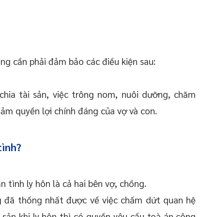
ồng cần phải đảm bảo các điều kiện sau:
chia tài sản, việc trông nom, nuôi dưỡng, chăm
đảm quyền lợi chính đáng của vợ và con.
tình?
 tình ly hôn là cả hai bên vợ, chồng.
g đã thống nhất được về việc chấm dứt quan hệ
 sản khi ly hôn thì có quyền yêu cầu toà án công