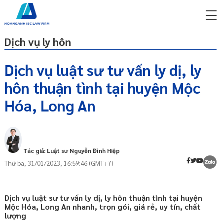
Dịch vụ ly hôn
Dịch vụ luật sư tư vấn ly dị, ly
hôn thuận tình tại huyện Mộc
miễn phí qua zalo
Thuận tình ly hôn là gì?
ật sư trực tuyến online
Hóa, Long An
Điều kiện để ly hôn thuận tình
p công ty/doanh nghiệp
Ai có quyền yêu cầu ly hôn thuận tình?
trọn gói
Hồ sơ yêu cầu công nhận thuận tình ly
miễn phí qua zalo
Tác giả: Luật sư Nguyễn Đình Hiệp
hôn bao gồm những gì?
ật sư trực tuyến online
Thứ ba, 31/01/2023, 16:59:46 (GMT+7)
Thời hạn giải quyết yêu cầu công nhận
p công ty/doanh nghiệp
thuận tình ly hôn là bao lâu?
trọn gói
Gửi đơn yêu cầu công nhận thuận tình ly
Dịch vụ luật sư tư vấn ly dị, ly hôn thuận tình tại huyện
hôn
p công ty/doanh nghiệp
Mộc Hóa, Long An nhanh, trọn gói, giá rẻ, uy tín, chất
trọn gói
lượng
Những điểm LƯU Ý khi ly hôn thuận tình