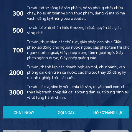
Tư vấn hồ sơ công bố sản phẩm, hồ sơ phòng cháy chữa
300
cháy, hồ sơ an toàn vệ sinh thực phẩm, đăng ký mã số mã
vạch, đăng ký/thông báo website…
Tư vấn bảo hộ nhãn hiệu (thương hiệu), quyền tác giả,
500
sáng chế
Tư vấn, thực hiện các thủ tục, giấy phép con như: Giấy
phép lao động cho người nước ngoài, cấp phép tạm trú cho
700
người nước ngoài, Giấy phép trung tâm ngoại ngữ, Giấy
phép ngành dược, Giấy phép quảng cáo…
Tư vấn, thành lập các doanh nghiệp mới, chi nhánh, văn
2000
phòng đại diện trên cả nước; các thủ tục thay đổi đăng ký
doanh nghiệp trên cả nước
Tư vấn các vụ việc ly hôn, chia tài sản, quyền nuôi con; chia
3000
thừa kế; tranh chấp đất đai; tố tụng dân sự, tố tụng hình sự
và tố tụng hành chính.
C
H
A
T
N
G
A
Y
G
Ọ
I
N
G
A
Y
H
Ồ
S
Ơ
N
Ă
N
G
L
Ự
C