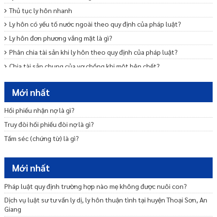
Thủ tục ly hôn nhanh
Ly hôn có yếu tố nước ngoài theo quy định của pháp luật?
Ly hôn đơn phương vắng mặt là gì?
Phân chia tài sản khi ly hôn theo quy định của pháp luật?
Chia tài sản chung của vợ chồng khi một bên chết?
Mẫu đơn ly hôn thuận tình
Mới nhất
Trình tự, thủ tục ly hôn thuận tình
Ly hôn đơn phương cần những giấy tờ gì
Hối phiếu nhận nợ là gì?
Nộp đơn ly hôn bao lâu thì được giải quyết?
Truy đòi hối phiếu đòi nợ là gì?
Tấm séc (chứng từ) là gì?
Mới nhất
Pháp luật quy định trường hợp nào mẹ không được nuôi con?
Dịch vụ luật sư tư vấn ly dị, ly hôn thuận tình tại huyện Thoại Sơn, An
Giang