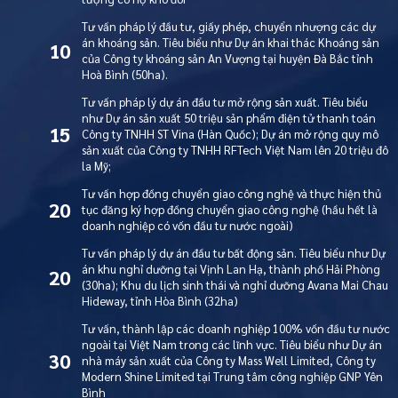
Tư vấn pháp lý đầu tư, giấy phép, chuyển nhượng các dự
án khoáng sản. Tiêu biểu như Dự án khai thác Khoáng sản
10
của Công ty khoáng sản An Vượng tại huyện Đà Bắc tỉnh
Hoà Bình (50ha).
Tư vấn pháp lý dự án đầu tư mở rộng sản xuất. Tiêu biểu
như Dự án sản xuất 50 triệu sản phẩm điện tử thanh toán
15
Công ty TNHH ST Vina (Hàn Quốc); Dự án mở rộng quy mô
sản xuất của Công ty TNHH RFTech Việt Nam lên 20 triệu đô
la Mỹ;
Tư vấn hợp đồng chuyển giao công nghệ và thực hiện thủ
20
tục đăng ký hợp đồng chuyển giao công nghệ (hầu hết là
doanh nghiệp có vốn đầu tư nước ngoài)
Tư vấn pháp lý dự án đầu tư bất động sản. Tiêu biểu như Dự
án khu nghỉ dưỡng tại Vịnh Lan Hạ, thành phố Hải Phòng
20
(30ha); Khu du lịch sinh thái và nghỉ dưỡng Avana Mai Chau
Hideway, tỉnh Hòa Bình (32ha)
Tư vấn, thành lập các doanh nghiệp 100% vốn đầu tư nước
ngoài tại Việt Nam trong các lĩnh vực. Tiêu biểu như Dự án
30
nhà máy sản xuất của Công ty Mass Well Limited, Công ty
Modern Shine Limited tại Trung tâm công nghiệp GNP Yên
Bình