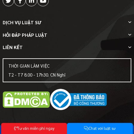
DỊCH VỤ LUẬT SƯ
HỎI ĐÁP PHÁP LUẬT
LIÊN KẾT
THỜI GIAN LÀM VIỆC
T2 - T7 8.00 - 17h30. CN Nghỉ
T
ư
v
ấ
n
m
i
ễ
n
p
h
í
n
g
a
y
C
h
a
t
v
ớ
i
l
u
ậ
t
s
ư
© Bản quyền thuộc về
-Luật Hoàng Anh-
Mọi sự sao chép phải được sự chấp