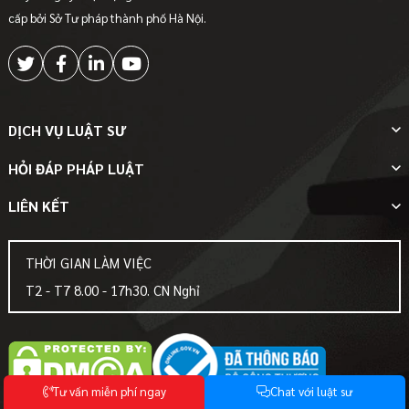
cấp bởi Sở Tư pháp thành phố Hà Nội.
DỊCH VỤ LUẬT SƯ
HỎI ĐÁP PHÁP LUẬT
LIÊN KẾT
THỜI GIAN LÀM VIỆC
T2 - T7 8.00 - 17h30. CN Nghỉ
T
ư
v
ấ
n
m
i
ễ
n
p
h
í
n
g
a
y
C
h
a
t
v
ớ
i
l
u
ậ
t
s
ư