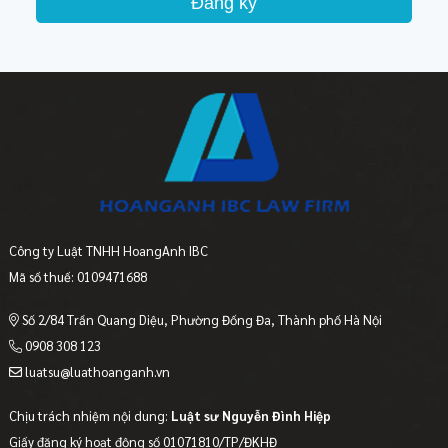
Đăng ký
Công ty Luật TNHH HoangAnh IBC
Mã số thuế: 0109471688
Số 2/84 Trần Quang Diệu, Phường Đống Đa, Thành phố Hà Nội
0908 308 123
luatsu@luathoanganh.vn
Chịu trách nhiệm nội dung:
Luật sư Nguyễn Đình Hiệp
Giấy đăng ký hoạt động số 01071810/TP/ĐKHĐ