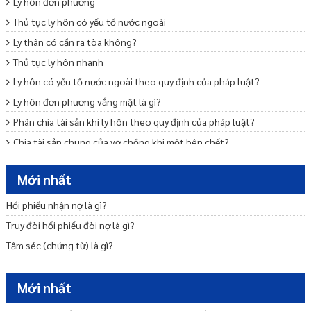
Ly hôn đơn phương
Thủ tục ly hôn có yếu tố nước ngoài
Ly thân có cần ra tòa không?
Thủ tục ly hôn nhanh
Ly hôn có yếu tố nước ngoài theo quy định của pháp luật?
Ly hôn đơn phương vắng mặt là gì?
Phân chia tài sản khi ly hôn theo quy định của pháp luật?
Chia tài sản chung của vợ chồng khi một bên chết?
Mẫu đơn ly hôn thuận tình
Mới nhất
Trình tự, thủ tục ly hôn thuận tình
Ly hôn đơn phương cần những giấy tờ gì
Hối phiếu nhận nợ là gì?
Nộp đơn ly hôn bao lâu thì được giải quyết?
Truy đòi hối phiếu đòi nợ là gì?
Tấm séc (chứng từ) là gì?
Mới nhất