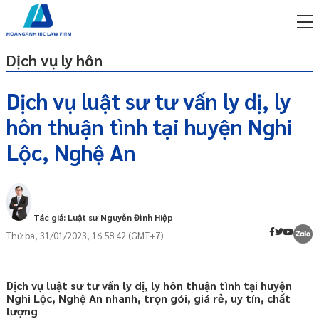
Dịch vụ ly hôn
Dịch vụ luật sư tư vấn ly dị, ly
hôn thuận tình tại huyện Nghi
miễn phí qua zalo
Thuận tình ly hôn là gì?
ật sư trực tuyến online
Lộc, Nghệ An
Điều kiện để ly hôn thuận tình
p công ty/doanh nghiệp
Ai có quyền yêu cầu ly hôn thuận tình?
trọn gói
Hồ sơ yêu cầu công nhận thuận tình ly
miễn phí qua zalo
Tác giả: Luật sư Nguyễn Đình Hiệp
hôn bao gồm những gì?
ật sư trực tuyến online
Thứ ba, 31/01/2023, 16:58:42 (GMT+7)
Thời hạn giải quyết yêu cầu công nhận
p công ty/doanh nghiệp
thuận tình ly hôn là bao lâu?
trọn gói
Gửi đơn yêu cầu công nhận thuận tình ly
Dịch vụ luật sư tư vấn ly dị, ly hôn thuận tình tại huyện
hôn
p công ty/doanh nghiệp
Nghi Lộc, Nghệ An nhanh, trọn gói, giá rẻ, uy tín, chất
trọn gói
lượng
Những điểm LƯU Ý khi ly hôn thuận tình