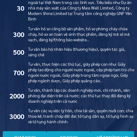
ngoài tại Việt Nam trong các lĩnh vực. Tiêu biểu như Dự án
30
nhà máy sản xuất của Công ty Mass Well Limited, Công ty
Modern Shine Limited tại Trung tâm công nghiệp GNP Yên
Bình
Tư vấn hồ sơ công bố sản phẩm, hồ sơ phòng cháy chữa
300
cháy, hồ sơ an toàn vệ sinh thực phẩm, đăng ký mã số mã
vạch, đăng ký/thông báo website…
Tư vấn bảo hộ nhãn hiệu (thương hiệu), quyền tác giả,
500
sáng chế
Tư vấn, thực hiện các thủ tục, giấy phép con như: Giấy
phép lao động cho người nước ngoài, cấp phép tạm trú cho
700
người nước ngoài, Giấy phép trung tâm ngoại ngữ, Giấy
phép ngành dược, Giấy phép quảng cáo…
Tư vấn, thành lập các doanh nghiệp mới, chi nhánh, văn
2000
phòng đại diện trên cả nước; các thủ tục thay đổi đăng ký
doanh nghiệp trên cả nước
Tư vấn các vụ việc ly hôn, chia tài sản, quyền nuôi con; chia
3000
thừa kế; tranh chấp đất đai; tố tụng dân sự, tố tụng hình sự
và tố tụng hành chính.