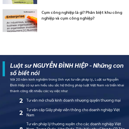
Cụm công nghiệp là gì? Phân biệt khu công
nghiệp và cụm công nghiệp?
Luật sư NGUYỄN ĐÌNH HIỆP - Những con
số biết nói
Với 20 năm kinh nghiệm trong lĩnh vực tư vấn pháp lý, Luật sư Nguyễn
Đình Hiệp có sự am hiểu sâu sắc hệ thống pháp luật Việt Nam và triển khai
thành công rất nhiều các vụ việc như:
2
Tư vấn mở chuỗi kinh doanh nhượng quyền thương mại
Tư vấn cấp Giấy phép viễn thông cho doanh nghiệp Việt
2
Nam
Tư vấn pháp lý thường xuyên cho các doanh nghiệp Việt
8
Nam, Trung Quốc, Hàn Quốc. Tiêu biểu như Công ty CP Tập