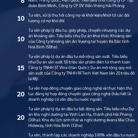
đoàn Bình Minh, Công ty CP DV Viễn thông Hải Phòng
Tư vấn, xử lý thu hồi công nợ và khởi kiện/khởi tố các đối
10
tượng có nợ khó đòi
Tư vấn pháp lý đầu tư, giấy phép, chuyển nhượng các dự
án khoáng sản. Tiêu biểu như Dự án khai thác Khoáng sản
10
của Công ty khoáng sản An Vượng tại huyện Đà Bắc tỉnh
Hoà Bình (50ha).
Tư vấn pháp lý dự án đầu tư mở rộng sản xuất. Tiêu biểu
như Dự án sản xuất 50 triệu sản phẩm điện tử thanh toán
15
Công ty TNHH ST Vina (Hàn Quốc); Dự án mở rộng quy mô
sản xuất của Công ty TNHH RFTech Việt Nam lên 20 triệu đô
la Mỹ;
Tư vấn hợp đồng chuyển giao công nghệ và thực hiện thủ
20
tục đăng ký hợp đồng chuyển giao công nghệ (hầu hết là
doanh nghiệp có vốn đầu tư nước ngoài)
Tư vấn pháp lý dự án đầu tư bất động sản. Tiêu biểu như Dự
án khu nghỉ dưỡng tại Vịnh Lan Hạ, thành phố Hải Phòng
20
(30ha); Khu du lịch sinh thái và nghỉ dưỡng Avana Mai Chau
Hideway, tỉnh Hòa Bình (32ha)
Tư vấn, thành lập các doanh nghiệp 100% vốn đầu tư nước