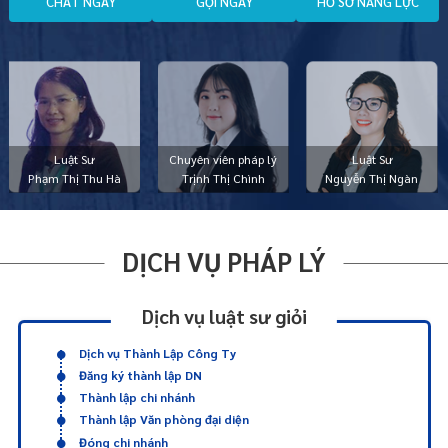
C
H
A
T
N
G
A
Y
G
Ọ
I
N
G
A
Y
H
Ồ
S
Ơ
N
Ă
N
G
L
Ự
C
Luật Sư
Chuyên viên pháp lý
Luật Sư
Phạm Thị Thu Hà
Trịnh Thị Chình
Nguyễn Thị Ngàn
DỊCH VỤ PHÁP LÝ
Dịch vụ luật sư giỏi
Dịch vụ Thành Lập Công Ty
Đăng ký thành lập DN
Thành lập chi nhánh
Thành lập Văn phòng đại diện
Đóng chi nhánh