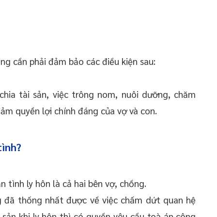
ồng cần phải đảm bảo các điều kiện sau:
chia tài sản, việc trông nom, nuôi dưỡng, chăm
đảm quyền lợi chính đáng của vợ và con.
tình?
tình ly hôn là cả hai bên vợ, chồng.
g đã thống nhất được về việc chấm dứt quan hệ
 sản khi ly hôn thì có quyền yêu cầu toà án công