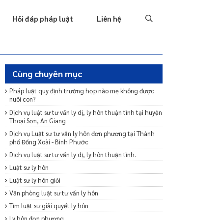
Tố tụng
Thu hồi nợ
Hình sự
Hôn nhân & Gia đình
T
Hỏi đáp pháp luật
Liên hệ
Cùng chuyên mục
Pháp luật quy định trường hợp nào mẹ không được
nuôi con?
Dịch vụ luật sư tư vấn ly dị, ly hôn thuận tình tại huyện
Thoại Sơn, An Giang
Dịch vụ Luật sư tư vấn ly hôn đơn phương tại Thành
phố Đồng Xoài - Bình Phước
Dịch vụ luật sư tư vấn ly dị, ly hôn thuận tình.
Luật sư ly hôn
Luật sư ly hôn giỏi
Văn phòng luật sư tư vấn ly hôn
Tìm luật sư giải quyết ly hôn
Ly hôn đơn phương