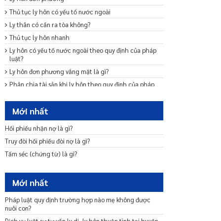
Thủ tục ly hôn có yếu tố nước ngoài
Ly thân có cần ra tòa không?
Thủ tục ly hôn nhanh
Ly hôn có yếu tố nước ngoài theo quy định của pháp
luật?
Ly hôn đơn phương vắng mặt là gì?
Phân chia tài sản khi ly hôn theo quy định của pháp
luật?
Chia tài sản chung của vợ chồng khi một bên chết?
Mới nhất
Mẫu đơn ly hôn thuận tình
Hối phiếu nhận nợ là gì?
Trình tự, thủ tục ly hôn thuận tình
Truy đòi hối phiếu đòi nợ là gì?
Ly hôn đơn phương cần những giấy tờ gì
Tấm séc (chứng từ) là gì?
Nộp đơn ly hôn bao lâu thì được giải quyết?
Mới nhất
Pháp luật quy định trường hợp nào mẹ không được
nuôi con?
Dịch vụ luật sư tư vấn ly dị, ly hôn thuận tình tại huyện