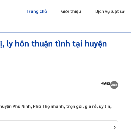
Giấy phép
Doanh nghiệp
Sở hữu trí tuệ
Luật sư riêng
Trang chủ
Giới thiệu
Dịch vụ luật sư
ị, ly hôn thuận tình tại huyện
i huyện Phù Ninh, Phú Thọ nhanh, trọn gói, giá rẻ, uy tín,