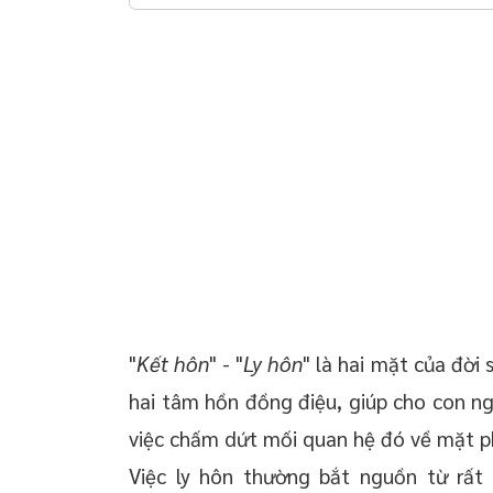
 chuyển giao công
Dịch vụ thuê luật sư tư vấn ly hôn thuận tình tại
huyện Phù Ninh - Phú Thọ
 doanh nghiệp trọn
oanh nghiệp mới
 thường xuyên cho
 thường xuyên cho
p – Startup
"
Kết hôn
" - "
Ly hôn
" là hai mặt của đời
hai tâm hồn đồng điệu, giúp cho con ngư
việc chấm dứt mối quan hệ đó về mặt ph
Việc ly hôn thường bắt nguồn từ rất