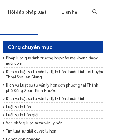
Tố tụng
Thu hồi nợ
Hình sự
Hôn nhân & Gia đình
T
Hỏi đáp pháp luật
Liên hệ
Cùng chuyên mục
Pháp luật quy định trường hợp nào mẹ không được
nuôi con?
Dịch vụ luật sư tư vấn ly dị, ly hôn thuận tình tại huyện
Thoại Sơn, An Giang
Dịch vụ Luật sư tư vấn ly hôn đơn phương tại Thành
phố Đồng Xoài - Bình Phước
Dịch vụ luật sư tư vấn ly dị, ly hôn thuận tình.
Luật sư ly hôn
Luật sư ly hôn giỏi
Văn phòng luật sư tư vấn ly hôn
Tìm luật sư giải quyết ly hôn
Ly hôn đơn phương