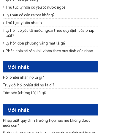
Thủ tục ly hôn có yếu tố nước ngoài
Ly thân có cần ra tòa không?
Thủ tục ly hôn nhanh
Ly hôn có yếu tố nước ngoài theo quy định của pháp
luật?
Ly hôn đơn phương vắng mặt là gì?
Phân chia tài sản khi ly hôn theo quy định của pháp
luật?
Chia tài sản chung của vợ chồng khi một bên chết?
Mới nhất
Mẫu đơn ly hôn thuận tình
Hối phiếu nhận nợ là gì?
Trình tự, thủ tục ly hôn thuận tình
Truy đòi hối phiếu đòi nợ là gì?
Ly hôn đơn phương cần những giấy tờ gì
Tấm séc (chứng từ) là gì?
Nộp đơn ly hôn bao lâu thì được giải quyết?
Mới nhất
Pháp luật quy định trường hợp nào mẹ không được
nuôi con?
Dịch vụ luật sư tư vấn ly dị, ly hôn thuận tình tại huyện