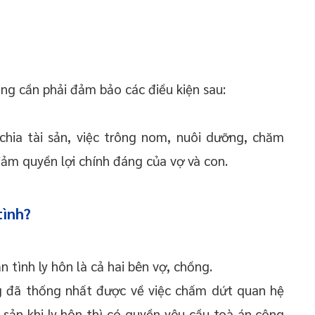
ồng cần phải đảm bảo các điều kiện sau:
chia tài sản, việc trông nom, nuôi dưỡng, chăm
đảm quyền lợi chính đáng của vợ và con.
tình?
tình ly hôn là cả hai bên vợ, chồng.
g đã thống nhất được về việc chấm dứt quan hệ
 sản khi ly hôn thì có quyền yêu cầu toà án công