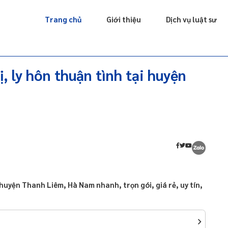
Giấy phép
Doanh nghiệp
Sở hữu trí tuệ
Luật sư riêng
Trang chủ
Giới thiệu
Dịch vụ luật sư
ị, ly hôn thuận tình tại huyện
ại huyện Thanh Liêm, Hà Nam nhanh, trọn gói, giá rẻ, uy tín,