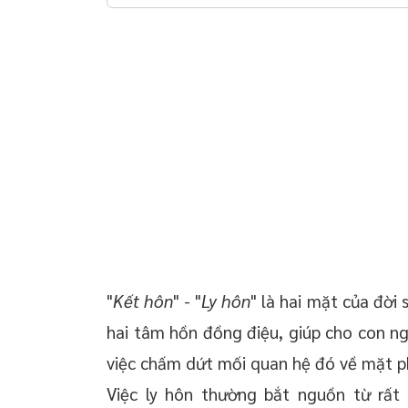
 chuyển giao công
Dịch vụ thuê luật sư tư vấn ly hôn thuận tình tại
huyện Thanh Liêm - Hà Nam
 doanh nghiệp trọn
oanh nghiệp mới
 thường xuyên cho
 thường xuyên cho
p – Startup
"
Kết hôn
" - "
Ly hôn
" là hai mặt của đời
hai tâm hồn đồng điệu, giúp cho con ngư
việc chấm dứt mối quan hệ đó về mặt ph
Việc ly hôn thường bắt nguồn từ rất