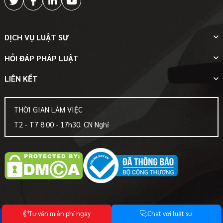
DỊCH VỤ LUẬT SƯ
HỎI ĐÁP PHÁP LUẬT
LIÊN KẾT
THỜI GIAN LÀM VIỆC
T2 - T7 8.00 - 17h30. CN Nghỉ
T
ư
v
ấ
n
m
i
ễ
n
p
h
í
n
g
a
y
C
h
a
t
v
ớ
i
l
u
ậ
t
s
ư
© Bản quyền thuộc về
-Luật Hoàng Anh-
Mọi sự sao chép phải được sự chấp