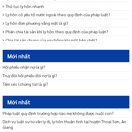
Thủ tục ly hôn nhanh
Ly hôn có yếu tố nước ngoài theo quy định của pháp luật?
Ly hôn đơn phương vắng mặt là gì?
Phân chia tài sản khi ly hôn theo quy định của pháp luật?
Chia tài sản chung của vợ chồng khi một bên chết?
Mẫu đơn ly hôn thuận tình
Mới nhất
Trình tự, thủ tục ly hôn thuận tình
Ly hôn đơn phương cần những giấy tờ gì
Hối phiếu nhận nợ là gì?
Nộp đơn ly hôn bao lâu thì được giải quyết?
Truy đòi hối phiếu đòi nợ là gì?
Tấm séc (chứng từ) là gì?
Mới nhất
Pháp luật quy định trường hợp nào mẹ không được nuôi con?
Dịch vụ luật sư tư vấn ly dị, ly hôn thuận tình tại huyện Thoại Sơn, An
Giang