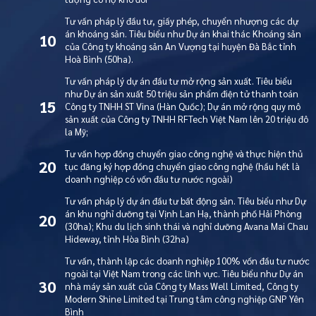
Tư vấn pháp lý đầu tư, giấy phép, chuyển nhượng các dự
án khoáng sản. Tiêu biểu như Dự án khai thác Khoáng sản
10
của Công ty khoáng sản An Vượng tại huyện Đà Bắc tỉnh
Hoà Bình (50ha).
Tư vấn pháp lý dự án đầu tư mở rộng sản xuất. Tiêu biểu
như Dự án sản xuất 50 triệu sản phẩm điện tử thanh toán
15
Công ty TNHH ST Vina (Hàn Quốc); Dự án mở rộng quy mô
sản xuất của Công ty TNHH RFTech Việt Nam lên 20 triệu đô
la Mỹ;
Tư vấn hợp đồng chuyển giao công nghệ và thực hiện thủ
20
tục đăng ký hợp đồng chuyển giao công nghệ (hầu hết là
doanh nghiệp có vốn đầu tư nước ngoài)
Tư vấn pháp lý dự án đầu tư bất động sản. Tiêu biểu như Dự
án khu nghỉ dưỡng tại Vịnh Lan Hạ, thành phố Hải Phòng
20
(30ha); Khu du lịch sinh thái và nghỉ dưỡng Avana Mai Chau
Hideway, tỉnh Hòa Bình (32ha)
Tư vấn, thành lập các doanh nghiệp 100% vốn đầu tư nước
ngoài tại Việt Nam trong các lĩnh vực. Tiêu biểu như Dự án
30
nhà máy sản xuất của Công ty Mass Well Limited, Công ty
Modern Shine Limited tại Trung tâm công nghiệp GNP Yên
Bình