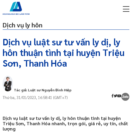
Dịch vụ ly hôn
Dịch vụ luật sư tư vấn ly dị, ly
hôn thuận tình tại huyện Triệu
miễn phí qua zalo
Thuận tình ly hôn là gì?
ật sư trực tuyến online
Sơn, Thanh Hóa
Điều kiện để ly hôn thuận tình
p công ty/doanh nghiệp
Ai có quyền yêu cầu ly hôn thuận tình?
trọn gói
Hồ sơ yêu cầu công nhận thuận tình ly
miễn phí qua zalo
Tác giả: Luật sư Nguyễn Đình Hiệp
hôn bao gồm những gì?
ật sư trực tuyến online
Thứ ba, 31/01/2023, 16:58:41 (GMT+7)
Thời hạn giải quyết yêu cầu công nhận
p công ty/doanh nghiệp
thuận tình ly hôn là bao lâu?
trọn gói
Gửi đơn yêu cầu công nhận thuận tình ly
Dịch vụ luật sư tư vấn ly dị, ly hôn thuận tình tại huyện
hôn
p công ty/doanh nghiệp
Triệu Sơn, Thanh Hóa nhanh, trọn gói, giá rẻ, uy tín, chất
trọn gói
lượng
Những điểm LƯU Ý khi ly hôn thuận tình