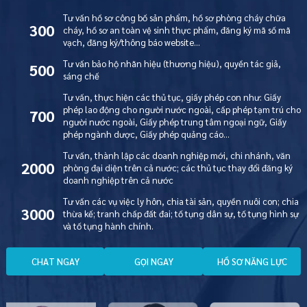
Tư vấn hồ sơ công bố sản phẩm, hồ sơ phòng cháy chữa
300
cháy, hồ sơ an toàn vệ sinh thực phẩm, đăng ký mã số mã
vạch, đăng ký/thông báo website…
Tư vấn bảo hộ nhãn hiệu (thương hiệu), quyền tác giả,
500
sáng chế
Tư vấn, thực hiện các thủ tục, giấy phép con như: Giấy
phép lao động cho người nước ngoài, cấp phép tạm trú cho
700
người nước ngoài, Giấy phép trung tâm ngoại ngữ, Giấy
phép ngành dược, Giấy phép quảng cáo…
Tư vấn, thành lập các doanh nghiệp mới, chi nhánh, văn
2000
phòng đại diện trên cả nước; các thủ tục thay đổi đăng ký
doanh nghiệp trên cả nước
Tư vấn các vụ việc ly hôn, chia tài sản, quyền nuôi con; chia
3000
thừa kế; tranh chấp đất đai; tố tụng dân sự, tố tụng hình sự
và tố tụng hành chính.
C
H
A
T
N
G
A
Y
G
Ọ
I
N
G
A
Y
H
Ồ
S
Ơ
N
Ă
N
G
L
Ự
C