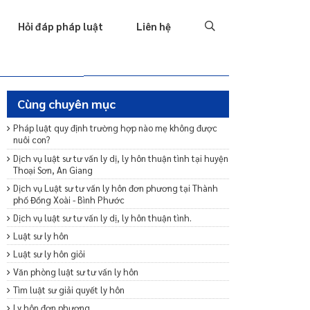
Tố tụng
Thu hồi nợ
Hình sự
Hôn nhân & Gia đình
T
Hỏi đáp pháp luật
Liên hệ
Cùng chuyên mục
Pháp luật quy định trường hợp nào mẹ không được
nuôi con?
Dịch vụ luật sư tư vấn ly dị, ly hôn thuận tình tại huyện
Thoại Sơn, An Giang
Dịch vụ Luật sư tư vấn ly hôn đơn phương tại Thành
phố Đồng Xoài - Bình Phước
Dịch vụ luật sư tư vấn ly dị, ly hôn thuận tình.
Luật sư ly hôn
Luật sư ly hôn giỏi
Văn phòng luật sư tư vấn ly hôn
Tìm luật sư giải quyết ly hôn
Ly hôn đơn phương