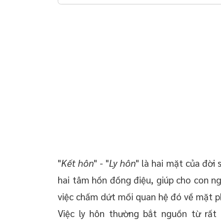
 chuyển giao công
Dịch vụ thuê luật sư tư vấn ly hôn thuận tình tại
huyện Vĩnh Lộc - Thanh Hóa
 doanh nghiệp trọn
oanh nghiệp mới
 thường xuyên cho
 thường xuyên cho
p – Startup
"
Kết hôn
" - "
Ly hôn
" là hai mặt của đời
hai tâm hồn đồng điệu, giúp cho con ngư
việc chấm dứt mối quan hệ đó về mặt ph
Việc ly hôn thường bắt nguồn từ rất