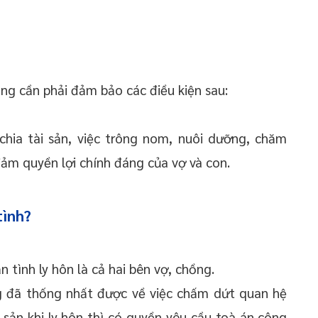
ồng cần phải đảm bảo các điều kiện sau:
chia tài sản, việc trông nom, nuôi dưỡng, chăm
đảm quyền lợi chính đáng của vợ và con.
tình?
tình ly hôn là cả hai bên vợ, chồng.
g đã thống nhất được về việc chấm dứt quan hệ
 sản khi ly hôn thì có quyền yêu cầu toà án công