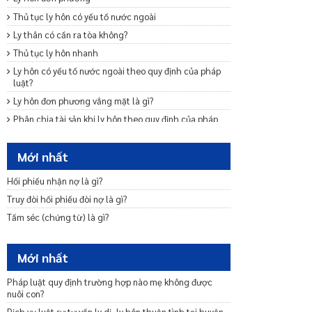
Thủ tục ly hôn có yếu tố nước ngoài
Ly thân có cần ra tòa không?
Thủ tục ly hôn nhanh
Ly hôn có yếu tố nước ngoài theo quy định của pháp
luật?
Ly hôn đơn phương vắng mặt là gì?
Phân chia tài sản khi ly hôn theo quy định của pháp
luật?
Chia tài sản chung của vợ chồng khi một bên chết?
Mới nhất
Mẫu đơn ly hôn thuận tình
Hối phiếu nhận nợ là gì?
Trình tự, thủ tục ly hôn thuận tình
Truy đòi hối phiếu đòi nợ là gì?
Ly hôn đơn phương cần những giấy tờ gì
Tấm séc (chứng từ) là gì?
Nộp đơn ly hôn bao lâu thì được giải quyết?
Mới nhất
Pháp luật quy định trường hợp nào mẹ không được
nuôi con?
Dịch vụ luật sư tư vấn ly dị, ly hôn thuận tình tại huyện