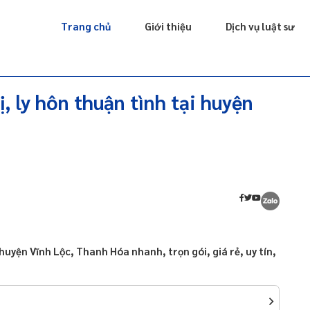
Giấy phép
Doanh nghiệp
Sở hữu trí tuệ
Luật sư riêng
Trang chủ
Giới thiệu
Dịch vụ luật sư
ị, ly hôn thuận tình tại huyện
ại huyện Vĩnh Lộc, Thanh Hóa nhanh, trọn gói, giá rẻ, uy tín,