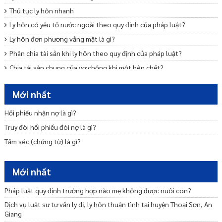
Thủ tục ly hôn nhanh
Ly hôn có yếu tố nước ngoài theo quy định của pháp luật?
Ly hôn đơn phương vắng mặt là gì?
Phân chia tài sản khi ly hôn theo quy định của pháp luật?
Chia tài sản chung của vợ chồng khi một bên chết?
Mẫu đơn ly hôn thuận tình
Mới nhất
Trình tự, thủ tục ly hôn thuận tình
Ly hôn đơn phương cần những giấy tờ gì
Hối phiếu nhận nợ là gì?
Nộp đơn ly hôn bao lâu thì được giải quyết?
Truy đòi hối phiếu đòi nợ là gì?
Tấm séc (chứng từ) là gì?
Mới nhất
Pháp luật quy định trường hợp nào mẹ không được nuôi con?
Dịch vụ luật sư tư vấn ly dị, ly hôn thuận tình tại huyện Thoại Sơn, An
Giang