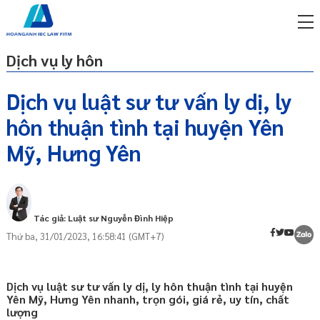
Dịch vụ ly hôn
Dịch vụ luật sư tư vấn ly dị, ly
hôn thuận tình tại huyện Yên
miễn phí qua zalo
Thuận tình ly hôn là gì?
ật sư trực tuyến online
Mỹ, Hưng Yên
Điều kiện để ly hôn thuận tình
p công ty/doanh nghiệp
Ai có quyền yêu cầu ly hôn thuận tình?
trọn gói
Hồ sơ yêu cầu công nhận thuận tình ly
miễn phí qua zalo
Tác giả: Luật sư Nguyễn Đình Hiệp
hôn bao gồm những gì?
ật sư trực tuyến online
Thứ ba, 31/01/2023, 16:58:41 (GMT+7)
Thời hạn giải quyết yêu cầu công nhận
p công ty/doanh nghiệp
thuận tình ly hôn là bao lâu?
trọn gói
Gửi đơn yêu cầu công nhận thuận tình ly
Dịch vụ luật sư tư vấn ly dị, ly hôn thuận tình tại huyện
hôn
p công ty/doanh nghiệp
Yên Mỹ, Hưng Yên nhanh, trọn gói, giá rẻ, uy tín, chất
trọn gói
lượng
Những điểm LƯU Ý khi ly hôn thuận tình