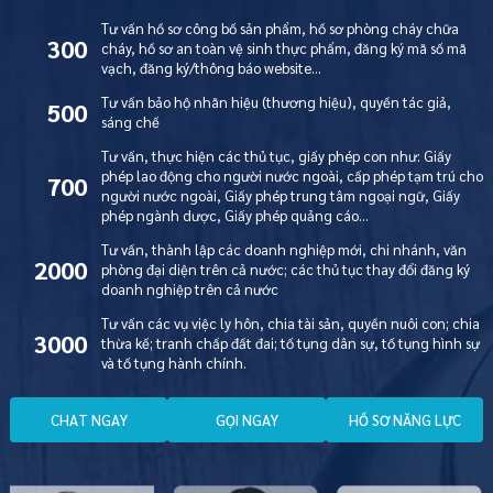
Tư vấn hồ sơ công bố sản phẩm, hồ sơ phòng cháy chữa
300
cháy, hồ sơ an toàn vệ sinh thực phẩm, đăng ký mã số mã
vạch, đăng ký/thông báo website…
Tư vấn bảo hộ nhãn hiệu (thương hiệu), quyền tác giả,
500
sáng chế
Tư vấn, thực hiện các thủ tục, giấy phép con như: Giấy
phép lao động cho người nước ngoài, cấp phép tạm trú cho
700
người nước ngoài, Giấy phép trung tâm ngoại ngữ, Giấy
phép ngành dược, Giấy phép quảng cáo…
Tư vấn, thành lập các doanh nghiệp mới, chi nhánh, văn
2000
phòng đại diện trên cả nước; các thủ tục thay đổi đăng ký
doanh nghiệp trên cả nước
Tư vấn các vụ việc ly hôn, chia tài sản, quyền nuôi con; chia
3000
thừa kế; tranh chấp đất đai; tố tụng dân sự, tố tụng hình sự
và tố tụng hành chính.
C
H
A
T
N
G
A
Y
G
Ọ
I
N
G
A
Y
H
Ồ
S
Ơ
N
Ă
N
G
L
Ự
C