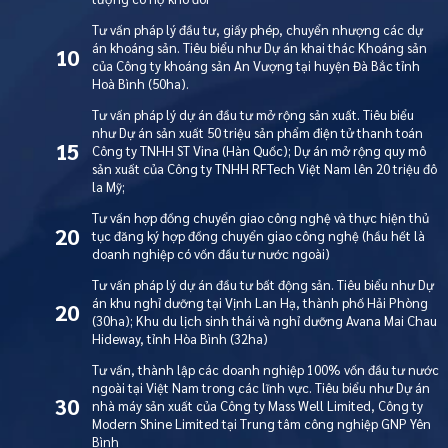
Tư vấn pháp lý đầu tư, giấy phép, chuyển nhượng các dự
án khoáng sản. Tiêu biểu như Dự án khai thác Khoáng sản
10
của Công ty khoáng sản An Vượng tại huyện Đà Bắc tỉnh
Hoà Bình (50ha).
Tư vấn pháp lý dự án đầu tư mở rộng sản xuất. Tiêu biểu
như Dự án sản xuất 50 triệu sản phẩm điện tử thanh toán
15
Công ty TNHH ST Vina (Hàn Quốc); Dự án mở rộng quy mô
sản xuất của Công ty TNHH RFTech Việt Nam lên 20 triệu đô
la Mỹ;
Tư vấn hợp đồng chuyển giao công nghệ và thực hiện thủ
20
tục đăng ký hợp đồng chuyển giao công nghệ (hầu hết là
doanh nghiệp có vốn đầu tư nước ngoài)
Tư vấn pháp lý dự án đầu tư bất động sản. Tiêu biểu như Dự
án khu nghỉ dưỡng tại Vịnh Lan Hạ, thành phố Hải Phòng
20
(30ha); Khu du lịch sinh thái và nghỉ dưỡng Avana Mai Chau
Hideway, tỉnh Hòa Bình (32ha)
Tư vấn, thành lập các doanh nghiệp 100% vốn đầu tư nước
ngoài tại Việt Nam trong các lĩnh vực. Tiêu biểu như Dự án
30
nhà máy sản xuất của Công ty Mass Well Limited, Công ty
Modern Shine Limited tại Trung tâm công nghiệp GNP Yên
Bình