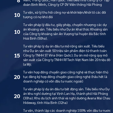
đoàn Bình Minh, Công ty CP DV Viễn thông Hải Phòng
Tư vấn, xử lý thu hồi công nợ và khởi kiện/khởi tố các đối
10
tượng có nợ khó đòi
Tư vấn pháp lý đầu tư, giấy phép, chuyển nhượng các dự
án khoáng sản. Tiêu biểu như Dự án khai thác Khoáng sản
10
của Công ty khoáng sản An Vượng tại huyện Đà Bắc tỉnh
Hoà Bình (50ha).
Tư vấn pháp lý dự án đầu tư mở rộng sản xuất. Tiêu biểu
như Dự án sản xuất 50 triệu sản phẩm điện tử thanh toán
15
Công ty TNHH ST Vina (Hàn Quốc); Dự án mở rộng quy mô
sản xuất của Công ty TNHH RFTech Việt Nam lên 20 triệu đô
la Mỹ;
Tư vấn hợp đồng chuyển giao công nghệ và thực hiện thủ
20
tục đăng ký hợp đồng chuyển giao công nghệ (hầu hết là
doanh nghiệp có vốn đầu tư nước ngoài)
Tư vấn pháp lý dự án đầu tư bất động sản. Tiêu biểu như Dự
án khu nghỉ dưỡng tại Vịnh Lan Hạ, thành phố Hải Phòng
20
(30ha); Khu du lịch sinh thái và nghỉ dưỡng Avana Mai Chau
Hideway, tỉnh Hòa Bình (32ha)
Tư vấn, thành lập các doanh nghiệp 100% vốn đầu tư nước