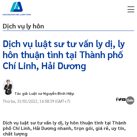
Dịch vụ ly hôn
Dịch vụ luật sư tư vấn ly dị, ly
hôn thuận tình tại Thành phố
miễn phí qua zalo
Thuận tình ly hôn là gì?
ật sư trực tuyến online
Chí Linh, Hải Dương
Điều kiện để ly hôn thuận tình
p công ty/doanh nghiệp
Ai có quyền yêu cầu ly hôn thuận tình?
trọn gói
Hồ sơ yêu cầu công nhận thuận tình ly
miễn phí qua zalo
Tác giả: Luật sư Nguyễn Đình Hiệp
hôn bao gồm những gì?
ật sư trực tuyến online
Thứ ba, 31/01/2023, 16:58:39 (GMT+7)
Thời hạn giải quyết yêu cầu công nhận
p công ty/doanh nghiệp
thuận tình ly hôn là bao lâu?
trọn gói
Gửi đơn yêu cầu công nhận thuận tình ly
Dịch vụ luật sư tư vấn ly dị, ly hôn thuận tình tại Thành
hôn
p công ty/doanh nghiệp
phố Chí Linh, Hải Dương nhanh, trọn gói, giá rẻ, uy tín,
trọn gói
chất lượng
Những điểm LƯU Ý khi ly hôn thuận tình