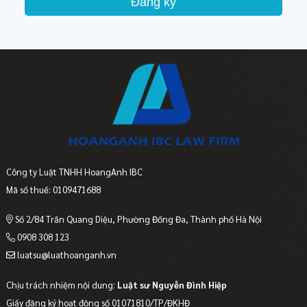
Đăng ký
Công ty Luật TNHH HoangAnh IBC
Mã số thuế: 0109471688
Số 2/84 Trần Quang Diệu, Phường Đống Đa, Thành phố Hà Nội
0908 308 123
luatsu@luathoanganh.vn
Chịu trách nhiệm nội dung:
Luật sư Nguyễn Đình Hiệp
Giấy đăng ký hoạt động số 01071810/TP/ĐKHĐ