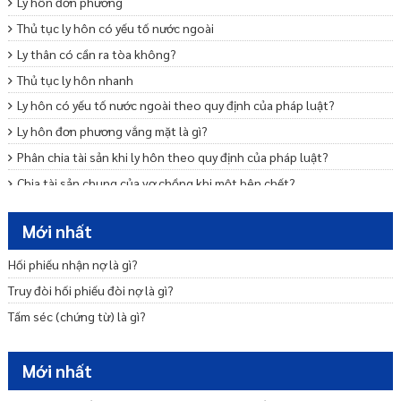
Ly hôn đơn phương
Thủ tục ly hôn có yếu tố nước ngoài
Ly thân có cần ra tòa không?
Thủ tục ly hôn nhanh
Ly hôn có yếu tố nước ngoài theo quy định của pháp luật?
Ly hôn đơn phương vắng mặt là gì?
Phân chia tài sản khi ly hôn theo quy định của pháp luật?
Chia tài sản chung của vợ chồng khi một bên chết?
Mẫu đơn ly hôn thuận tình
Mới nhất
Trình tự, thủ tục ly hôn thuận tình
Ly hôn đơn phương cần những giấy tờ gì
Hối phiếu nhận nợ là gì?
Nộp đơn ly hôn bao lâu thì được giải quyết?
Truy đòi hối phiếu đòi nợ là gì?
Tấm séc (chứng từ) là gì?
Mới nhất