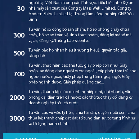
ngoài tại Việt Nam trong các lĩnh vực. Tiêu biểu như Dự án
30
nhà máy sản xuất của Công ty Mass Well Limited, Công ty
Modern Shine Limited tại Trung tâm công nghiệp GNP Yên
Bình
Tư vấn hồ sơ công bố sản phẩm, hồ sơ phòng cháy chữa
300
cháy, hồ sơ an toàn vệ sinh thực phẩm, đăng ký mã số mã
vạch, đăng ký/thông báo website…
Tư vấn bảo hộ nhãn hiệu (thương hiệu), quyền tác giả,
500
sáng chế
Tư vấn, thực hiện các thủ tục, giấy phép con như: Giấy
phép lao động cho người nước ngoài, cấp phép tạm trú cho
700
người nước ngoài, Giấy phép trung tâm ngoại ngữ, Giấy
phép ngành dược, Giấy phép quảng cáo…
Tư vấn, thành lập các doanh nghiệp mới, chi nhánh, văn
2000
phòng đại diện trên cả nước; các thủ tục thay đổi đăng ký
doanh nghiệp trên cả nước
Tư vấn các vụ việc ly hôn, chia tài sản, quyền nuôi con; chia
3000
thừa kế; tranh chấp đất đai; tố tụng dân sự, tố tụng hình sự
và tố tụng hành chính.