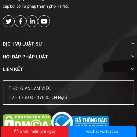
cấp bởi Sở Tư pháp thành phố Hà Nội.
DỊCH VỤ LUẬT SƯ
HỎI ĐÁP PHÁP LUẬT
LIÊN KẾT
THỜI GIAN LÀM VIỆC
T2 - T7 8.00 - 17h30. CN Nghỉ
T
ư
v
ấ
n
m
i
ễ
n
p
h
í
n
g
a
y
C
h
a
t
v
ớ
i
l
u
ậ
t
s
ư