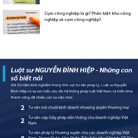
Cụm công nghiệp là gì? Phân biệt khu công
nghiệp và cụm công nghiệp?
Luật sư NGUYỄN ĐÌNH HIỆP - Những con
số biết nói
Với 20 năm kinh nghiệm trong lĩnh vực tư vấn pháp lý, Luật sư Nguyễn
Đình Hiệp có sự am hiểu sâu sắc hệ thống pháp luật Việt Nam và triển khai
thành công rất nhiều các vụ việc như:
2
Tư vấn mở chuỗi kinh doanh nhượng quyền thương mại
Tư vấn cấp Giấy phép viễn thông cho doanh nghiệp Việt
2
Nam
Tư vấn pháp lý thường xuyên cho các doanh nghiệp Việt
8
Nam, Trung Quốc, Hàn Quốc. Tiêu biểu như Công ty CP Tập