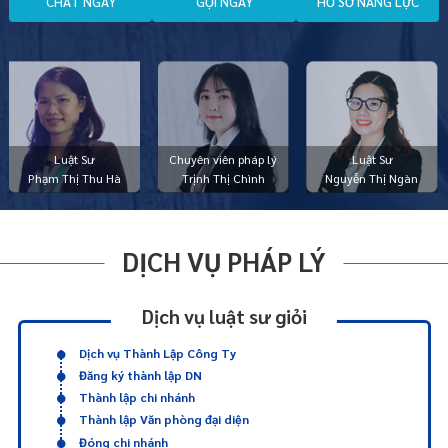
C
H
A
T
N
G
A
Y
G
Ọ
I
N
G
A
Y
H
Ồ
S
Ơ
N
Ă
N
G
L
Ự
C
Luật Sư
Chuyên viên pháp lý
Luật Sư
Phạm Thị Thu Hà
Trịnh Thị Chình
Nguyễn Thị Ngàn
DỊCH VỤ PHÁP LÝ
Dịch vụ luật sư giỏi
Dịch vụ Thành Lập Công Ty
Đăng ký thành lập DN
Thành lập chi nhánh
Thành lập Văn phòng đại diện
Đóng chi nhánh