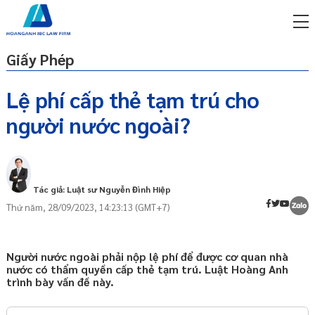
Giấy Phép
Lệ phí cấp thẻ tạm trú cho
người nước ngoài?
miễn phí qua zalo
Căn cứ pháp lý
ật sư trực tuyến online
Thẻ tạm trú là gì?
p công ty/doanh nghiệp
Lợi ích khi người nước ngoài có thẻ tạm
trọn gói
Tác giả: Luật sư Nguyễn Đình Hiệp
trú tại Việt Nam
Thứ năm, 28/09/2023, 14:23:13 (GMT+7)
miễn phí qua zalo
Điều kiện để cấp thẻ tạm trú cho người
ật sư trực tuyến online
nước ngoài
Điều kiện chung
p công ty/doanh nghiệp
Người nước ngoài phải nộp lệ phí để được cơ quan nhà
trọn gói
nước có thẩm quyền cấp thẻ tạm trú. Luật Hoàng Anh
Điều kiện cụ thể
trình bày vấn đề này.
Thời hạn của thẻ tạm trú
p công ty/doanh nghiệp
trọn gói
Hồ sơ cấp thẻ tạm trú