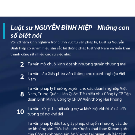
Luật sư NGUYỄN ĐÌNH HIỆP - Những con
số biết nói
Với 20 năm kinh nghiệm trong lĩnh vực tư vấn pháp lý, Luật sư Nguyễn
Đình Hiệp có sự am hiểu sâu sắc hệ thống pháp luật Việt Nam và triển khai
thành công rất nhiều các vụ việc như:
2
Tư vấn mở chuỗi kinh doanh nhượng quyền thương mại
Tư vấn cấp Giấy phép viễn thông cho doanh nghiệp Việt
2
Nam
Tư vấn pháp lý thường xuyên cho các doanh nghiệp Việt
8
Nam, Trung Quốc, Hàn Quốc. Tiêu biểu như Công ty CP Tập
đoàn Bình Minh, Công ty CP DV Viễn thông Hải Phòng
Tư vấn, xử lý thu hồi công nợ và khởi kiện/khởi tố các đối
10
tượng có nợ khó đòi
Tư vấn pháp lý đầu tư, giấy phép, chuyển nhượng các dự
án khoáng sản. Tiêu biểu như Dự án khai thác Khoáng sản
T
ư
v
ấ
n
m
i
ễ
n
p
h
í
n
g
a
y
C
h
a
t
v
ớ
i
l
u
ậ
t
s
ư
của Công ty khoáng sản An Vượng tại huyện Đà Bắc tỉnh