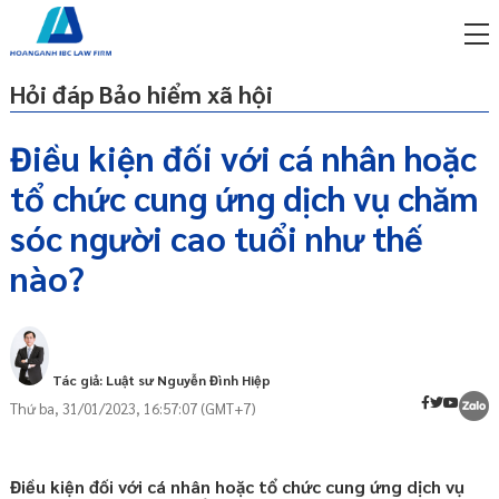
Hỏi đáp Bảo hiểm xã hội
Điều kiện đối với cá nhân hoặc
tổ chức cung ứng dịch vụ chăm
miễn phí qua zalo
Hợp đồng cung ứng dịch vụ chăm sóc
ật sư trực tuyến online
sóc người cao tuổi như thế
người cao tuổi
nào?
p công ty/doanh nghiệp
Điều kiện đối với cá nhân cung ứng dịch
trọn gói
vụ chăm sóc người cao tuổi
Điều kiện đối với tổ chức cung ứng dịch
miễn phí qua zalo
vụ chăm sóc người cao tuổi
ật sư trực tuyến online
Tác giả: Luật sư Nguyễn Đình Hiệp
p công ty/doanh nghiệp
Thứ ba, 31/01/2023, 16:57:07 (GMT+7)
trọn gói
p công ty/doanh nghiệp
trọn gói
Điều kiện đối với cá nhân hoặc tổ chức cung ứng dịch vụ