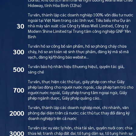
Hideway, tỉnh Hòa Bình (32ha)
Tư vấn, thành lập các doanh nghiệp 100% vốn đầu tư nước
ngoài tại Việt Nam trong các lĩnh vực. Tiêu biểu như Dự án
30
nhà máy sản xuất của Công ty Mass Well Limited, Công ty
Modern Shine Limited tại Trung tâm công nghiệp GNP Yên
Bình
Tư vấn hồ sơ công bố sản phẩm, hồ sơ phòng cháy chữa
300
cháy, hồ sơ an toàn vệ sinh thực phẩm, đăng ký mã số mã
vạch, đăng ký/thông báo website…
Tư vấn bảo hộ nhãn hiệu (thương hiệu), quyền tác giả,
500
sáng chế
Tư vấn, thực hiện các thủ tục, giấy phép con như: Giấy
phép lao động cho người nước ngoài, cấp phép tạm trú cho
700
người nước ngoài, Giấy phép trung tâm ngoại ngữ, Giấy
phép ngành dược, Giấy phép quảng cáo…
Tư vấn, thành lập các doanh nghiệp mới, chi nhánh, văn
2000
phòng đại diện trên cả nước; các thủ tục thay đổi đăng ký
doanh nghiệp trên cả nước
Tư vấn các vụ việc ly hôn, chia tài sản, quyền nuôi con; chia
3000
thừa kế; tranh chấp đất đai; tố tụng dân sự, tố tụng hình sự