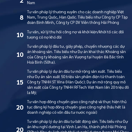
2
Nam
Tư vấn pháp lý thường xuyên cho các doanh nghiệp Việt
8
Nam, Trung Quốc, Hàn Quốc. Tiêu biểu như Công ty CP Tập
đoàn Bình Minh, Công ty CP DV Viễn thông Hải Phòng
Tư vấn, xử lý thu hồi công nợ và khởi kiện/khởi tố các đối
10
tượng có nợ khó đòi
Tư vấn pháp lý đầu tư, giấy phép, chuyển nhượng các dự
án khoáng sản. Tiêu biểu như Dự án khai thác Khoáng sản
10
của Công ty khoáng sản An Vượng tại huyện Đà Bắc tỉnh
Hoà Bình (50ha).
Tư vấn pháp lý dự án đầu tư mở rộng sản xuất. Tiêu biểu
như Dự án sản xuất 50 triệu sản phẩm điện tử thanh toán
15
Công ty TNHH ST Vina (Hàn Quốc); Dự án mở rộng quy mô
sản xuất của Công ty TNHH RFTech Việt Nam lên 20 triệu đô
la Mỹ;
Tư vấn hợp đồng chuyển giao công nghệ và thực hiện thủ
20
tục đăng ký hợp đồng chuyển giao công nghệ (hầu hết là
doanh nghiệp có vốn đầu tư nước ngoài)
Tư vấn pháp lý dự án đầu tư bất động sản. Tiêu biểu như Dự
án khu nghỉ dưỡng tại Vịnh Lan Hạ, thành phố Hải Phòng
20
(30ha); Khu du lịch sinh thái và nghỉ dưỡng Avana Mai Chau