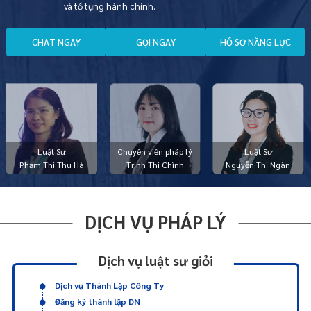
và tố tụng hành chính.
C
H
A
T
N
G
A
Y
G
Ọ
I
N
G
A
Y
H
Ồ
S
Ơ
N
Ă
N
G
L
Ự
C
Luật Sư
Chuyên viên pháp lý
Luật Sư
Phạm Thị Thu Hà
Trịnh Thị Chình
Nguyễn Thị Ngàn
DỊCH VỤ PHÁP LÝ
Dịch vụ luật sư giỏi
Dịch vụ Thành Lập Công Ty
Đăng ký thành lập DN