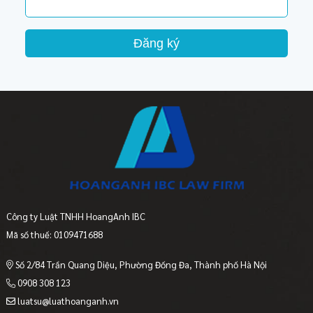
Đăng ký
Công ty Luật TNHH HoangAnh IBC
Mã số thuế: 0109471688
Số 2/84 Trần Quang Diệu, Phường Đống Đa, Thành phố Hà Nội
0908 308 123
luatsu@luathoanganh.vn