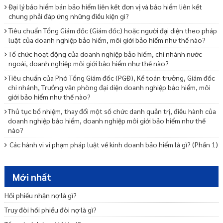
Đại lý bảo hiểm bán bảo hiểm liên kết đơn vị và bảo hiểm liên kết
chung phải đáp ứng những điều kiện gì?
Tiêu chuẩn Tổng Giám đốc (Giám đốc) hoặc người đại diện theo pháp
luật của doanh nghiệp bảo hiểm, môi giới bảo hiểm như thế nào?
Tổ chức hoạt động của doanh nghiệp bảo hiểm, chi nhánh nước
ngoài, doanh nghiệp môi giới bảo hiểm như thế nào?
Tiêu chuẩn của Phó Tổng Giám đốc (PGĐ), Kế toán trưởng, Giám đốc
chi nhánh, Trưởng văn phòng đại diện doanh nghiệp bảo hiểm, môi
giới bảo hiểm như thế nào?
Thủ tục bổ nhiệm, thay đổi một số chức danh quản trị, điều hành của
doanh nghiệp bảo hiểm, doanh nghiệp môi giới bảo hiểm như thế
nào?
Các hành vi vi phạm pháp luật về kinh doanh bảo hiểm là gì? (Phần 1)
Các hành vi vi phạm pháp luật về kinh doanh bảo hiểm là gì? (Phần 2)
Doanh nghiệp bảo hiểm, doanh nghiệp môi giới bảo hiểm chuyển lợi
Mới nhất
nhuận, tài sản ra nước ngoài như thế nào?
Hối phiếu nhận nợ là gì?
Tiêu chuẩn đối với người đứng đầu các bộ phận nghiệp vụ của doanh
nghiệp bảo hiểm là gì?
Truy đòi hối phiếu đòi nợ là gì?
Bào hiểm liên kết chung là gì?