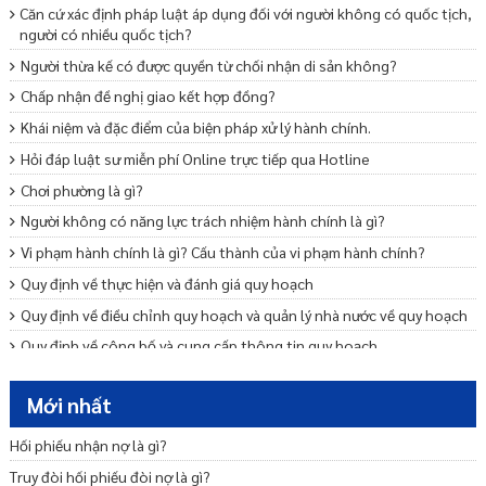
Căn cứ xác định pháp luật áp dụng đối với người không có quốc tịch,
người có nhiều quốc tịch?
Người thừa kế có được quyền từ chối nhận di sản không?
Chấp nhận đề nghị giao kết hợp đồng?
Khái niệm và đặc điểm của biện pháp xử lý hành chính.
Hỏi đáp luật sư miễn phí Online trực tiếp qua Hotline
Chơi phường là gì?
Người không có năng lực trách nhiệm hành chính là gì?
Vi phạm hành chính là gì? Cấu thành của vi phạm hành chính?
Quy định về thực hiện và đánh giá quy hoạch
Quy định về điều chỉnh quy hoạch và quản lý nhà nước về quy hoạch
Quy định về công bố và cung cấp thông tin quy hoạch
Những quy định chung về quy hoạch
Mới nhất
Quy định về tổ chức lập quy hoạch
Quy định về quyết định hoặc phê duyệt quy hoạch
Hối phiếu nhận nợ là gì?
Quy định về nội dung quy hoạch
Truy đòi hối phiếu đòi nợ là gì?