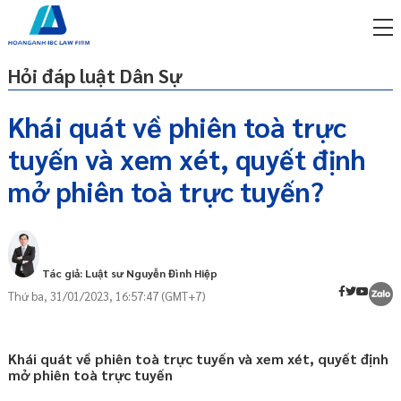
Hỏi đáp luật Dân Sự
Khái quát về phiên toà trực
tuyến và xem xét, quyết định
miễn phí qua zalo
Khái quát về phiên toà trực tuyến
ật sư trực tuyến online
mở phiên toà trực tuyến?
Khái niệm
p công ty/doanh nghiệp
Các trường hợp tổ chức phiên toà
trọn gói
trực tuyến
miễn phí qua zalo
Các quy định về việc xem xét, quyết định
Tác giả: Luật sư Nguyễn Đình Hiệp
ật sư trực tuyến online
mở phiên tòa trực tuyến
Thứ ba, 31/01/2023, 16:57:47 (GMT+7)
Xem xét,quyết định mở phiên toà
p công ty/doanh nghiệp
trực tuyến với vụ án giải quyết theo thủ
trọn gói
tục thông thường
Khái quát về phiên toà trực tuyến và xem xét, quyết định
p công ty/doanh nghiệp
mở phiên toà trực tuyến
Xem xét,quyết định mở phiên toà
trọn gói
trực tuyến với vụ án giải quyết theo thủ