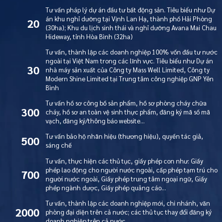
Tư vấn pháp lý dự án đầu tư bất động sản. Tiêu biểu như Dự
án khu nghỉ dưỡng tại Vịnh Lan Hạ, thành phố Hải Phòng
20
(30ha); Khu du lịch sinh thái và nghỉ dưỡng Avana Mai Chau
Hideway, tỉnh Hòa Bình (32ha)
Tư vấn, thành lập các doanh nghiệp 100% vốn đầu tư nước
ngoài tại Việt Nam trong các lĩnh vực. Tiêu biểu như Dự án
30
nhà máy sản xuất của Công ty Mass Well Limited, Công ty
Modern Shine Limited tại Trung tâm công nghiệp GNP Yên
Bình
Tư vấn hồ sơ công bố sản phẩm, hồ sơ phòng cháy chữa
300
cháy, hồ sơ an toàn vệ sinh thực phẩm, đăng ký mã số mã
vạch, đăng ký/thông báo website…
Tư vấn bảo hộ nhãn hiệu (thương hiệu), quyền tác giả,
500
sáng chế
Tư vấn, thực hiện các thủ tục, giấy phép con như: Giấy
phép lao động cho người nước ngoài, cấp phép tạm trú cho
700
người nước ngoài, Giấy phép trung tâm ngoại ngữ, Giấy
phép ngành dược, Giấy phép quảng cáo…
Tư vấn, thành lập các doanh nghiệp mới, chi nhánh, văn
2000
phòng đại diện trên cả nước; các thủ tục thay đổi đăng ký
doanh nghiệp trên cả nước