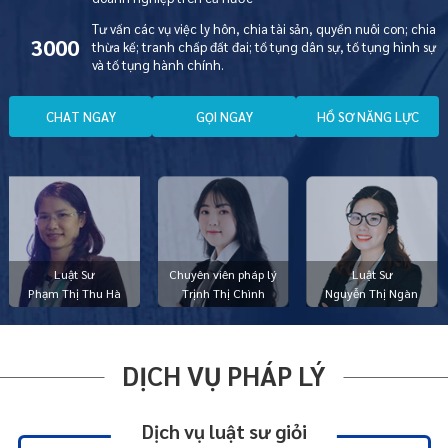
Tư vấn các vụ việc ly hôn, chia tài sản, quyền nuôi con; chia
3000
thừa kế; tranh chấp đất đai; tố tụng dân sự, tố tụng hình sự
và tố tụng hành chính.
C
H
A
T
N
G
A
Y
G
Ọ
I
N
G
A
Y
H
Ồ
S
Ơ
N
Ă
N
G
L
Ự
C
Luật Sư
Chuyên viên pháp lý
Luật Sư
Phạm Thị Thu Hà
Trịnh Thị Chình
Nguyễn Thị Ngàn
DỊCH VỤ PHÁP LÝ
Dịch vụ luật sư giỏi