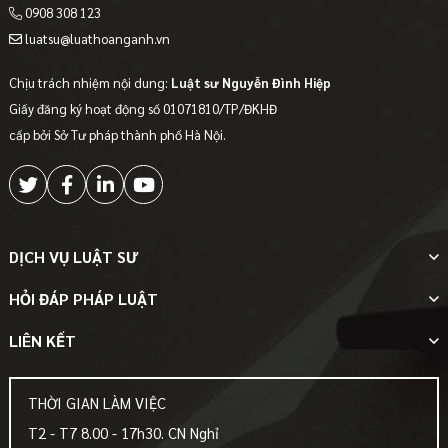
0908 308 123
luatsu@luathoanganh.vn
Chịu trách nhiệm nội dung:
Luật sư Nguyễn Đình Hiệp
Giấy đăng ký hoạt động số 01071810/TP/ĐKHĐ
cấp bởi Sở Tư pháp thành phố Hà Nội.
DỊCH VỤ LUẬT SƯ
HỎI ĐÁP PHÁP LUẬT
LIÊN KẾT
THỜI GIAN LÀM VIỆC
T2 - T7 8.00 - 17h30. CN Nghỉ