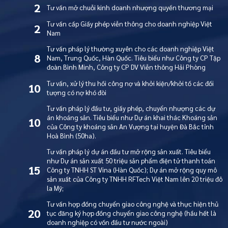
2
Tư vấn mở chuỗi kinh doanh nhượng quyền thương mại
Tư vấn cấp Giấy phép viễn thông cho doanh nghiệp Việt
2
Nam
Tư vấn pháp lý thường xuyên cho các doanh nghiệp Việt
8
Nam, Trung Quốc, Hàn Quốc. Tiêu biểu như Công ty CP Tập
đoàn Bình Minh, Công ty CP DV Viễn thông Hải Phòng
Tư vấn, xử lý thu hồi công nợ và khởi kiện/khởi tố các đối
10
tượng có nợ khó đòi
Tư vấn pháp lý đầu tư, giấy phép, chuyển nhượng các dự
án khoáng sản. Tiêu biểu như Dự án khai thác Khoáng sản
10
của Công ty khoáng sản An Vượng tại huyện Đà Bắc tỉnh
Hoà Bình (50ha).
Tư vấn pháp lý dự án đầu tư mở rộng sản xuất. Tiêu biểu
như Dự án sản xuất 50 triệu sản phẩm điện tử thanh toán
15
Công ty TNHH ST Vina (Hàn Quốc); Dự án mở rộng quy mô
sản xuất của Công ty TNHH RFTech Việt Nam lên 20 triệu đô
la Mỹ;
Tư vấn hợp đồng chuyển giao công nghệ và thực hiện thủ
20
tục đăng ký hợp đồng chuyển giao công nghệ (hầu hết là
doanh nghiệp có vốn đầu tư nước ngoài)