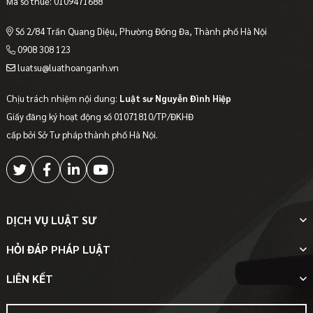
Mã số thuế: 0109471688
Số 2/84 Trần Quang Diệu, Phường Đống Đa, Thành phố Hà Nội
0908 308 123
luatsu@luathoanganh.vn
Chịu trách nhiệm nội dung:
Luật sư Nguyễn Đình Hiệp
Giấy đăng ký hoạt động số 01071810/TP/ĐKHĐ
cấp bởi Sở Tư pháp thành phố Hà Nội.
DỊCH VỤ LUẬT SƯ
HỎI ĐÁP PHÁP LUẬT
LIÊN KẾT