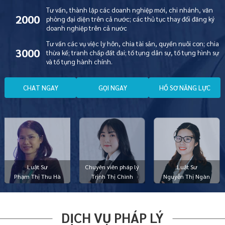
Tư vấn, thành lập các doanh nghiệp mới, chi nhánh, văn
2000
phòng đại diện trên cả nước; các thủ tục thay đổi đăng ký
doanh nghiệp trên cả nước
Tư vấn các vụ việc ly hôn, chia tài sản, quyền nuôi con; chia
3000
thừa kế; tranh chấp đất đai; tố tụng dân sự, tố tụng hình sự
và tố tụng hành chính.
C
H
A
T
N
G
A
Y
G
Ọ
I
N
G
A
Y
H
Ồ
S
Ơ
N
Ă
N
G
L
Ự
C
Luật Sư
Chuyên viên pháp lý
Luật Sư
Phạm Thị Thu Hà
Trịnh Thị Chình
Nguyễn Thị Ngàn
DỊCH VỤ PHÁP LÝ