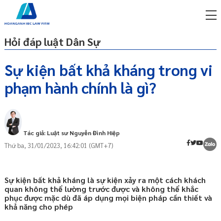
Hỏi đáp luật Dân Sự
Sự kiện bất khả kháng trong vi
phạm hành chính là gì?
miễn phí qua zalo
1. Định nghĩa sự kiện bất khả kháng
ật sư trực tuyến online
trong vi phạm hành chính
p công ty/doanh nghiệp
2. Các yếu tố cấu thành sự kiện bất khả
trọn gói
kháng
Tác giả: Luật sư Nguyễn Đình Hiệp
Thứ ba, 31/01/2023, 16:42:01 (GMT+7)
2.1 Sự kiện bất khả kháng là sự kiện
miễn phí qua zalo
xảy ra một cách khách quan
ật sư trực tuyến online
2.2 Sự kiện bất khả kháng là sự kiện
p công ty/doanh nghiệp
Sự kiện bất khả kháng là sự kiện xảy ra một cách khách
không thể lường trước được
trọn gói
quan không thể lường trước được và không thể khắc
2.3 Sự kiện bất khả kháng là sự kiện
phục được mặc dù đã áp dụng mọi biện pháp cần thiết và
không thể khắc phục được mặc dù đã áp
p công ty/doanh nghiệp
khả năng cho phép
dụng mọi biện pháp cần thiết và khả năng
trọn gói