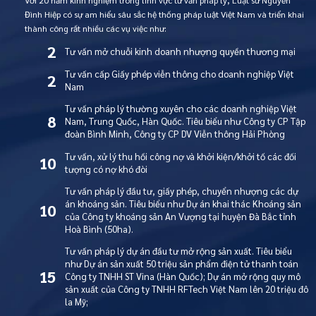
Với 20 năm kinh nghiệm trong lĩnh vực tư vấn pháp lý, Luật sư Nguyễn
Đình Hiệp có sự am hiểu sâu sắc hệ thống pháp luật Việt Nam và triển khai
thành công rất nhiều các vụ việc như:
2
Tư vấn mở chuỗi kinh doanh nhượng quyền thương mại
Tư vấn cấp Giấy phép viễn thông cho doanh nghiệp Việt
2
Nam
Tư vấn pháp lý thường xuyên cho các doanh nghiệp Việt
8
Nam, Trung Quốc, Hàn Quốc. Tiêu biểu như Công ty CP Tập
đoàn Bình Minh, Công ty CP DV Viễn thông Hải Phòng
Tư vấn, xử lý thu hồi công nợ và khởi kiện/khởi tố các đối
10
tượng có nợ khó đòi
Tư vấn pháp lý đầu tư, giấy phép, chuyển nhượng các dự
án khoáng sản. Tiêu biểu như Dự án khai thác Khoáng sản
10
của Công ty khoáng sản An Vượng tại huyện Đà Bắc tỉnh
Hoà Bình (50ha).
Tư vấn pháp lý dự án đầu tư mở rộng sản xuất. Tiêu biểu
như Dự án sản xuất 50 triệu sản phẩm điện tử thanh toán
15
Công ty TNHH ST Vina (Hàn Quốc); Dự án mở rộng quy mô
sản xuất của Công ty TNHH RFTech Việt Nam lên 20 triệu đô
la Mỹ;