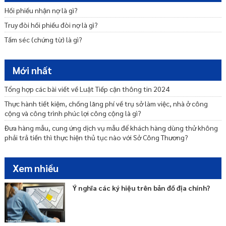
Quy định về quyết định hoặc phê duyệt quy hoạch
Hối phiếu nhận nợ là gì?
Quy định về nội dung quy hoạch
Truy đòi hối phiếu đòi nợ là gì?
Tấm séc (chứng từ) là gì?
Mới nhất
Tổng hợp các bài viết về Luật Tiếp cận thông tin 2024
Thực hành tiết kiệm, chống lãng phí về trụ sở làm việc, nhà ở công
cộng và công trình phúc lợi công cộng là gì?
Đưa hàng mẫu, cung ứng dịch vụ mẫu để khách hàng dùng thử không
phải trả tiền thì thực hiện thủ tục nào với Sở Công Thương?
Xem nhiều
Ý nghĩa các ký hiệu trên bản đồ địa chính?