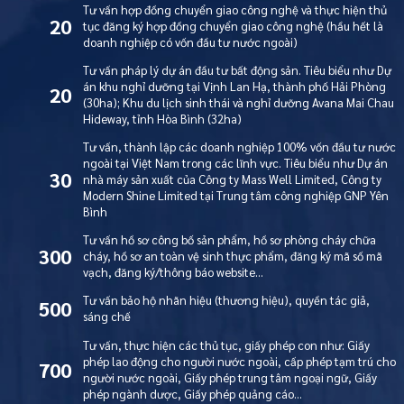
Tư vấn hợp đồng chuyển giao công nghệ và thực hiện thủ
20
tục đăng ký hợp đồng chuyển giao công nghệ (hầu hết là
doanh nghiệp có vốn đầu tư nước ngoài)
Tư vấn pháp lý dự án đầu tư bất động sản. Tiêu biểu như Dự
án khu nghỉ dưỡng tại Vịnh Lan Hạ, thành phố Hải Phòng
20
(30ha); Khu du lịch sinh thái và nghỉ dưỡng Avana Mai Chau
Hideway, tỉnh Hòa Bình (32ha)
Tư vấn, thành lập các doanh nghiệp 100% vốn đầu tư nước
ngoài tại Việt Nam trong các lĩnh vực. Tiêu biểu như Dự án
30
nhà máy sản xuất của Công ty Mass Well Limited, Công ty
Modern Shine Limited tại Trung tâm công nghiệp GNP Yên
Bình
Tư vấn hồ sơ công bố sản phẩm, hồ sơ phòng cháy chữa
300
cháy, hồ sơ an toàn vệ sinh thực phẩm, đăng ký mã số mã
vạch, đăng ký/thông báo website…
Tư vấn bảo hộ nhãn hiệu (thương hiệu), quyền tác giả,
500
sáng chế
Tư vấn, thực hiện các thủ tục, giấy phép con như: Giấy
phép lao động cho người nước ngoài, cấp phép tạm trú cho
700
người nước ngoài, Giấy phép trung tâm ngoại ngữ, Giấy
phép ngành dược, Giấy phép quảng cáo…