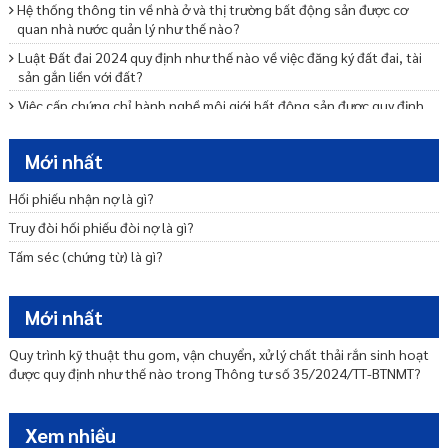
Hệ thống thông tin về nhà ở và thị trường bất động sản được cơ
quan nhà nước quản lý như thế nào?
Luật Đất đai 2024 quy định như thế nào về việc đăng ký đất đai, tài
sản gắn liền với đất?
Việc cấp chứng chỉ hành nghề môi giới bất động sản được quy định
như thế nào?
Các quy định về phương thức tổ chức kỳ thi sát hạch và cấp chứng
Mới nhất
chỉ hành nghề môi giới BĐS là gì?
Hối phiếu nhận nợ là gì?
Luật Nhà ở 2023 quy định như thế nào về mua bán nhà ở?
Truy đòi hối phiếu đòi nợ là gì?
Luật Nhà ở 2023 quy định như thế nào về thuê nhà ở?
Tấm séc (chứng từ) là gì?
Kinh doanh bất động sản quy mô nhỏ là gì?
Thủ tục thông báo đất đã có hạ tầng kỹ thuật trong dự án bất động
sản được chuyển nhượng cho cá nhân tự xây dựng nhà ở là gì?
Mới nhất
Luật Đất đai 2024 quy định như thế nào về việc giao đất, cho thuê
đất, cho phép chuyển mục đích sử dụng đất?
Quy trình kỹ thuật thu gom, vận chuyển, xử lý chất thải rắn sinh hoạt
được quy định như thế nào trong Thông tư số 35/2024/TT-BTNMT?
Thủ tục thông báo nhà ở hình thành trong tương lai đủ điều kiện
được bán, cho thuê mua là gì?
Trình tự, thủ tục di dời chủ sở hữu, người sử dụng nhà chung cư
Xem nhiều