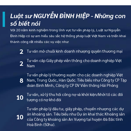
Luật sư NGUYỄN ĐÌNH HIỆP - Những con
số biết nói
Với 20 năm kinh nghiệm trong lĩnh vực tư vấn pháp lý, Luật sư Nguyễn
Đình Hiệp có sự am hiểu sâu sắc hệ thống pháp luật Việt Nam và triển khai
thành công rất nhiều các vụ việc như:
2
Tư vấn mở chuỗi kinh doanh nhượng quyền thương mại
Tư vấn cấp Giấy phép viễn thông cho doanh nghiệp Việt
2
Nam
Tư vấn pháp lý thường xuyên cho các doanh nghiệp Việt
8
Nam, Trung Quốc, Hàn Quốc. Tiêu biểu như Công ty CP Tập
đoàn Bình Minh, Công ty CP DV Viễn thông Hải Phòng
Tư vấn, xử lý thu hồi công nợ và khởi kiện/khởi tố các đối
10
tượng có nợ khó đòi
Tư vấn pháp lý đầu tư, giấy phép, chuyển nhượng các dự
án khoáng sản. Tiêu biểu như Dự án khai thác Khoáng sản
10
của Công ty khoáng sản An Vượng tại huyện Đà Bắc tỉnh
Hoà Bình (50ha).