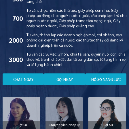
sáng chế
Tư vấn, thực hiện các thủ tục, giấy phép con như: Giấy
phép lao động cho người nước ngoài, cấp phép tạm trú cho
700
người nước ngoài, Giấy phép trung tâm ngoại ngữ, Giấy
phép ngành dược, Giấy phép quảng cáo…
Tư vấn, thành lập các doanh nghiệp mới, chi nhánh, văn
2000
phòng đại diện trên cả nước; các thủ tục thay đổi đăng ký
doanh nghiệp trên cả nước
Tư vấn các vụ việc ly hôn, chia tài sản, quyền nuôi con; chia
3000
thừa kế; tranh chấp đất đai; tố tụng dân sự, tố tụng hình sự
và tố tụng hành chính.
C
H
A
T
N
G
A
Y
G
Ọ
I
N
G
A
Y
H
Ồ
S
Ơ
N
Ă
N
G
L
Ự
C
Luật Sư
Chuyên viên pháp lý
Luật Sư