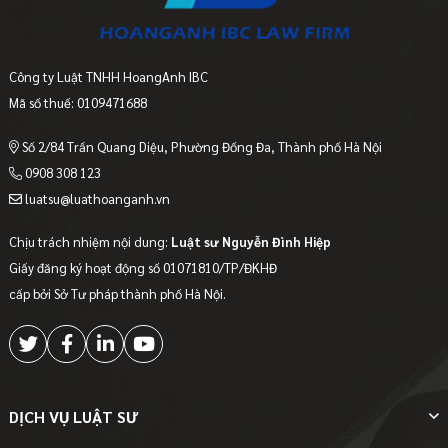
Công ty Luật TNHH HoangAnh IBC
Mã số thuế: 0109471688
Số 2/84 Trần Quang Diệu, Phường Đống Đa, Thành phố Hà Nội
0908 308 123
luatsu@luathoanganh.vn
Chịu trách nhiệm nội dung:
Luật sư Nguyễn Đình Hiệp
Giấy đăng ký hoạt động số 01071810/TP/ĐKHĐ
cấp bởi Sở Tư pháp thành phố Hà Nội.
DỊCH VỤ LUẬT SƯ