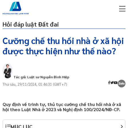
Hỏi đáp luật Đất đai
Cưỡng chế thu hồi nhà ở xã hội
được thực hiện như thế nào?
miễn phí qua zalo
Cơ sở pháp lý
ật sư trực tuyến online
Cưỡng chế thu hồi nhà ở xã hội là gì?
p công ty/doanh nghiệp
Trình tự, thủ tục thực hiện cưỡng chế
trọn gói
Tác giả: Luật sư Nguyễn Đình Hiệp
thu hồi nhà ở xã hội
Thứ sáu, 29/11/2024, 01:46:31 (GMT+7)
miễn phí qua zalo
Trách nhiệm của tổ chức, cá nhân trong
ật sư trực tuyến online
việc thực hiện quyết định cưỡng chế thu
hồi nhà ở xã hội
p công ty/doanh nghiệp
Quy định về trình tự, thủ tục cưỡng chế thu hồi nhà ở xã
Ý nghĩa
trọn gói
hội theo Luật Nhà ở 2023 và Nghị định 100/2024/NĐ-CP.
p công ty/doanh nghiệp
trọn gói
MỤC LỤC