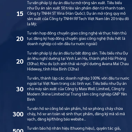
Tư vấn pháp lý dự án đầu tư mở rộng sản xuất. Tiêu biểu
như Dự án sản xuất 50 triệu sản phẩm điện tử thanh toán
15
Công ty TNHH ST Vina (Hàn Quốc); Dự án mở rộng quy mô
sản xuất của Công ty TNHH RFTech Việt Nam lên 20 triệu đô
la Mỹ;
Tư vấn hợp đồng chuyển giao công nghệ và thực hiện thủ
20
tục đăng ký hợp đồng chuyển giao công nghệ (hầu hết là
doanh nghiệp có vốn đầu tư nước ngoài)
Tư vấn pháp lý dự án đầu tư bất động sản. Tiêu biểu như Dự
án khu nghỉ dưỡng tại Vịnh Lan Hạ, thành phố Hải Phòng
20
(30ha); Khu du lịch sinh thái và nghỉ dưỡng Avana Mai Chau
Hideway, tỉnh Hòa Bình (32ha)
Tư vấn, thành lập các doanh nghiệp 100% vốn đầu tư nước
ngoài tại Việt Nam trong các lĩnh vực. Tiêu biểu như Dự án
30
nhà máy sản xuất của Công ty Mass Well Limited, Công ty
Modern Shine Limited tại Trung tâm công nghiệp GNP Yên
Bình
Tư vấn hồ sơ công bố sản phẩm, hồ sơ phòng cháy chữa
300
cháy, hồ sơ an toàn vệ sinh thực phẩm, đăng ký mã số mã
vạch, đăng ký/thông báo website…
Tư vấn bảo hộ nhãn hiệu (thương hiệu), quyền tác giả,
500