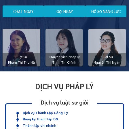
C
H
A
T
N
G
A
Y
G
Ọ
I
N
G
A
Y
H
Ồ
S
Ơ
N
Ă
N
G
L
Ự
C
Luật Sư
Chuyên viên pháp lý
Luật Sư
Phạm Thị Thu Hà
Trịnh Thị Chình
Nguyễn Thị Ngàn
DỊCH VỤ PHÁP LÝ
Dịch vụ luật sư giỏi
Dịch vụ Thành Lập Công Ty
Đăng ký thành lập DN
Thành lập chi nhánh