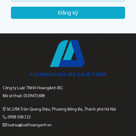
Đăng ký
Công ty Luật TNHH HoangAnh IBC
Mã số thuế: 0109471688
Số 2/84 Trần Quang Diệu, Phường Đống Đa, Thành phố Hà Nội
0908 308 123
luatsu@luathoanganh.vn