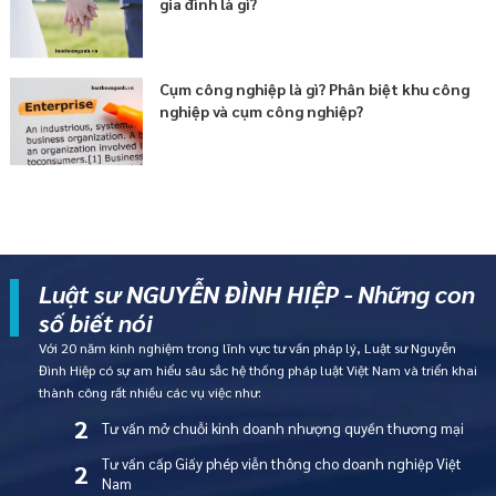
gia đình là gì?
Cụm công nghiệp là gì? Phân biệt khu công
nghiệp và cụm công nghiệp?
Luật sư NGUYỄN ĐÌNH HIỆP - Những con
số biết nói
Với 20 năm kinh nghiệm trong lĩnh vực tư vấn pháp lý, Luật sư Nguyễn
Đình Hiệp có sự am hiểu sâu sắc hệ thống pháp luật Việt Nam và triển khai
thành công rất nhiều các vụ việc như:
2
Tư vấn mở chuỗi kinh doanh nhượng quyền thương mại
Tư vấn cấp Giấy phép viễn thông cho doanh nghiệp Việt
2
Nam