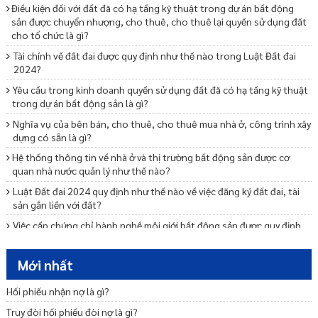
Điều kiện đối với đất đã có hạ tầng kỹ thuật trong dự án bất động
sản được chuyển nhượng, cho thuê, cho thuê lại quyền sử dụng đất
cho tổ chức là gì?
Tài chính về đất đai được quy định như thế nào trong Luật Đất đai
2024?
Yêu cầu trong kinh doanh quyền sử dụng đất đã có hạ tầng kỹ thuật
trong dự án bất động sản là gì?
Nghĩa vụ của bên bán, cho thuê, cho thuê mua nhà ở, công trình xây
dựng có sẵn là gì?
Hệ thống thông tin về nhà ở và thị trường bất động sản được cơ
quan nhà nước quản lý như thế nào?
Luật Đất đai 2024 quy định như thế nào về việc đăng ký đất đai, tài
sản gắn liền với đất?
Việc cấp chứng chỉ hành nghề môi giới bất động sản được quy định
như thế nào?
Các quy định về phương thức tổ chức kỳ thi sát hạch và cấp chứng
Mới nhất
chỉ hành nghề môi giới BĐS là gì?
Hối phiếu nhận nợ là gì?
Luật Nhà ở 2023 quy định như thế nào về mua bán nhà ở?
Truy đòi hối phiếu đòi nợ là gì?
Luật Nhà ở 2023 quy định như thế nào về thuê nhà ở?