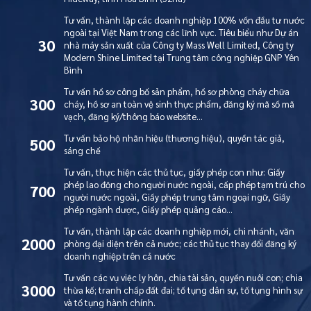
Tư vấn, thành lập các doanh nghiệp 100% vốn đầu tư nước
ngoài tại Việt Nam trong các lĩnh vực. Tiêu biểu như Dự án
30
nhà máy sản xuất của Công ty Mass Well Limited, Công ty
Modern Shine Limited tại Trung tâm công nghiệp GNP Yên
Bình
Tư vấn hồ sơ công bố sản phẩm, hồ sơ phòng cháy chữa
300
cháy, hồ sơ an toàn vệ sinh thực phẩm, đăng ký mã số mã
vạch, đăng ký/thông báo website…
Tư vấn bảo hộ nhãn hiệu (thương hiệu), quyền tác giả,
500
sáng chế
Tư vấn, thực hiện các thủ tục, giấy phép con như: Giấy
phép lao động cho người nước ngoài, cấp phép tạm trú cho
700
người nước ngoài, Giấy phép trung tâm ngoại ngữ, Giấy
phép ngành dược, Giấy phép quảng cáo…
Tư vấn, thành lập các doanh nghiệp mới, chi nhánh, văn
2000
phòng đại diện trên cả nước; các thủ tục thay đổi đăng ký
doanh nghiệp trên cả nước
Tư vấn các vụ việc ly hôn, chia tài sản, quyền nuôi con; chia
3000
thừa kế; tranh chấp đất đai; tố tụng dân sự, tố tụng hình sự
và tố tụng hành chính.