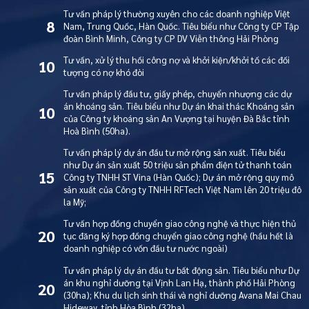
Tư vấn pháp lý thường xuyên cho các doanh nghiệp Việt
8
Nam, Trung Quốc, Hàn Quốc. Tiêu biểu như Công ty CP Tập
đoàn Bình Minh, Công ty CP DV Viễn thông Hải Phòng
Tư vấn, xử lý thu hồi công nợ và khởi kiện/khởi tố các đối
10
tượng có nợ khó đòi
Tư vấn pháp lý đầu tư, giấy phép, chuyển nhượng các dự
án khoáng sản. Tiêu biểu như Dự án khai thác Khoáng sản
10
của Công ty khoáng sản An Vượng tại huyện Đà Bắc tỉnh
Hoà Bình (50ha).
Tư vấn pháp lý dự án đầu tư mở rộng sản xuất. Tiêu biểu
như Dự án sản xuất 50 triệu sản phẩm điện tử thanh toán
15
Công ty TNHH ST Vina (Hàn Quốc); Dự án mở rộng quy mô
sản xuất của Công ty TNHH RFTech Việt Nam lên 20 triệu đô
la Mỹ;
Tư vấn hợp đồng chuyển giao công nghệ và thực hiện thủ
20
tục đăng ký hợp đồng chuyển giao công nghệ (hầu hết là
doanh nghiệp có vốn đầu tư nước ngoài)
Tư vấn pháp lý dự án đầu tư bất động sản. Tiêu biểu như Dự
án khu nghỉ dưỡng tại Vịnh Lan Hạ, thành phố Hải Phòng
20
(30ha); Khu du lịch sinh thái và nghỉ dưỡng Avana Mai Chau
Hideway, tỉnh Hòa Bình (32ha)