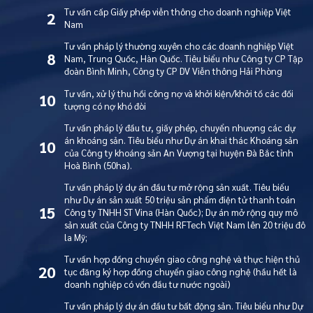
Tư vấn cấp Giấy phép viễn thông cho doanh nghiệp Việt
2
Nam
Tư vấn pháp lý thường xuyên cho các doanh nghiệp Việt
8
Nam, Trung Quốc, Hàn Quốc. Tiêu biểu như Công ty CP Tập
đoàn Bình Minh, Công ty CP DV Viễn thông Hải Phòng
Tư vấn, xử lý thu hồi công nợ và khởi kiện/khởi tố các đối
10
tượng có nợ khó đòi
Tư vấn pháp lý đầu tư, giấy phép, chuyển nhượng các dự
án khoáng sản. Tiêu biểu như Dự án khai thác Khoáng sản
10
của Công ty khoáng sản An Vượng tại huyện Đà Bắc tỉnh
Hoà Bình (50ha).
Tư vấn pháp lý dự án đầu tư mở rộng sản xuất. Tiêu biểu
như Dự án sản xuất 50 triệu sản phẩm điện tử thanh toán
15
Công ty TNHH ST Vina (Hàn Quốc); Dự án mở rộng quy mô
sản xuất của Công ty TNHH RFTech Việt Nam lên 20 triệu đô
la Mỹ;
Tư vấn hợp đồng chuyển giao công nghệ và thực hiện thủ
20
tục đăng ký hợp đồng chuyển giao công nghệ (hầu hết là
doanh nghiệp có vốn đầu tư nước ngoài)
Tư vấn pháp lý dự án đầu tư bất động sản. Tiêu biểu như Dự