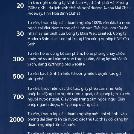
án khu nghỉ dưỡng tại Vịnh Lan Hạ, thành phố Hải Phòng
20
(30ha); Khu du lịch sinh thái và nghỉ dưỡng Avana Mai Chau
Hideway, tỉnh Hòa Bình (32ha)
Tư vấn, thành lập các doanh nghiệp 100% vốn đầu tư nước
ngoài tại Việt Nam trong các lĩnh vực. Tiêu biểu như Dự án
30
nhà máy sản xuất của Công ty Mass Well Limited, Công ty
Modern Shine Limited tại Trung tâm công nghiệp GNP Yên
Bình
Tư vấn hồ sơ công bố sản phẩm, hồ sơ phòng cháy chữa
300
cháy, hồ sơ an toàn vệ sinh thực phẩm, đăng ký mã số mã
vạch, đăng ký/thông báo website…
Tư vấn bảo hộ nhãn hiệu (thương hiệu), quyền tác giả,
500
sáng chế
Tư vấn, thực hiện các thủ tục, giấy phép con như: Giấy
phép lao động cho người nước ngoài, cấp phép tạm trú cho
700
người nước ngoài, Giấy phép trung tâm ngoại ngữ, Giấy
phép ngành dược, Giấy phép quảng cáo…
Tư vấn, thành lập các doanh nghiệp mới, chi nhánh, văn
2000
phòng đại diện trên cả nước; các thủ tục thay đổi đăng ký
doanh nghiệp trên cả nước
Tư vấn các vụ việc ly hôn, chia tài sản, quyền nuôi con; chia