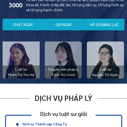
3000
thừa kế; tranh chấp đất đai; tố tụng dân sự, tố tụng hình sự
và tố tụng hành chính.
C
H
A
T
N
G
A
Y
G
Ọ
I
N
G
A
Y
H
Ồ
S
Ơ
N
Ă
N
G
L
Ự
C
Luật Sư
Chuyên viên pháp lý
Luật Sư
Phạm Thị Thu Hà
Trịnh Thị Chình
Nguyễn Thị Ngàn
DỊCH VỤ PHÁP LÝ
Dịch vụ luật sư giỏi
Dịch vụ Thành Lập Công Ty