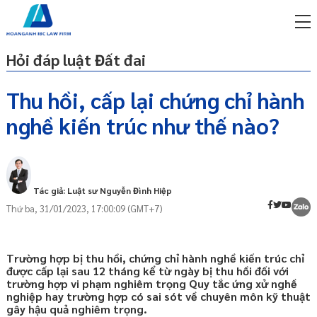
Hỏi đáp luật Đất đai
Thu hồi, cấp lại chứng chỉ hành
nghề kiến trúc như thế nào?
miễn phí qua zalo
Thẩm quyền cấp, gia hạn, thu hồi, cấp lại
ật sư trực tuyến online
chứng chỉ hành nghề kiến trúc; thời hạn
của chứng chỉ hành nghề kiến trúc
p công ty/doanh nghiệp
trọn gói
Thu hồi, cấp lại chứng chỉ hành nghề kiến
Tác giả: Luật sư Nguyễn Đình Hiệp
trúc
Thứ ba, 31/01/2023, 17:00:09 (GMT+7)
miễn phí qua zalo
ật sư trực tuyến online
p công ty/doanh nghiệp
Trường hợp bị thu hồi, chứng chỉ hành nghề kiến trúc chỉ
trọn gói
được cấp lại sau 12 tháng kể từ ngày bị thu hồi đối với
trường hợp vi phạm nghiêm trọng Quy tắc ứng xử nghề
p công ty/doanh nghiệp
nghiệp hay trường hợp có sai sót về chuyên môn kỹ thuật
trọn gói
gây hậu quả nghiêm trọng.