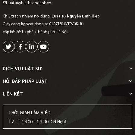
luatsu@luathoanganh.vn
Chịu trách nhiệm nội dung:
Luật sư Nguyễn Đình Hiệp
Giấy đăng ký hoạt động số 01071810/TP/ĐKHĐ
cấp bởi Sở Tư pháp thành phố Hà Nội.
DỊCH VỤ LUẬT SƯ
HỎI ĐÁP PHÁP LUẬT
LIÊN KẾT
THỜI GIAN LÀM VIỆC
T2 - T7 8.00 - 17h30. CN Nghỉ