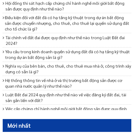
Hội đồng thi sát hạch cấp chứng chỉ hành nghề môi giới bất động
sản được quy định như thế nào?
Điều kiện đối với đất đã có hạ tầng kỹ thuật trong dự án bất động
sản được chuyển nhượng, cho thuê, cho thuê lại quyền sử dụng đất
cho tổ chức là gì?
Tài chính về đất đai được quy định như thế nào trong Luật Đất đai
2024?
Yêu cầu trong kinh doanh quyền sử dụng đất đã có hạ tầng kỹ thuật
trong dự án bất động sản là gì?
Nghĩa vụ của bên bán, cho thuê, cho thuê mua nhà ở, công trình xây
dựng có sẵn là gì?
Hệ thống thông tin về nhà ở và thị trường bất động sản được cơ
quan nhà nước quản lý như thế nào?
Luật Đất đai 2024 quy định như thế nào về việc đăng ký đất đai, tài
sản gắn liền với đất?
Việc cấp chứng chỉ hành nghề môi giới bất động sản được quy định
như thế nào?
Các quy định về phương thức tổ chức kỳ thi sát hạch và cấp chứng
Mới nhất
chỉ hành nghề môi giới BĐS là gì?