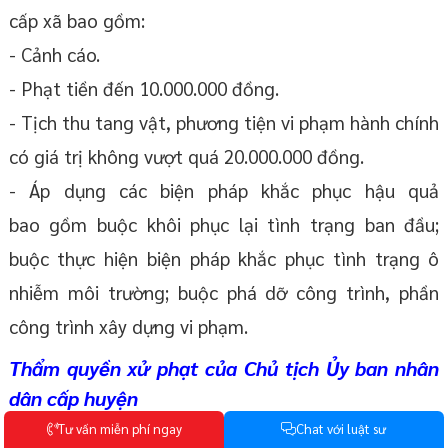
cấp xã bao gồm:
- Cảnh cáo.
- Phạt tiền đến 10.000.000 đồng.
- Tịch thu tang vật, phương tiện vi phạm hành chính
có giá trị không vượt quá 20.000.000 đồng.
- Áp dụng các biện pháp khắc phục hậu quả
bao gồm buộc khôi phục lại tình trạng ban đầu;
buộc thực hiện biện pháp khắc phục tình trạng ô
nhiễm môi trường; buộc phá dỡ công trình, phần
công trình xây dựng vi phạm.
Thẩm quyền xử phạt của Chủ tịch Ủy ban nhân
dân cấp huyện
T
ư
v
ấ
n
m
i
ễ
n
p
h
í
n
g
a
y
C
h
a
t
v
ớ
i
l
u
ậ
t
s
ư
Thẩm quyền xử phạt của Chủ tịch Ủy ban nhân dân