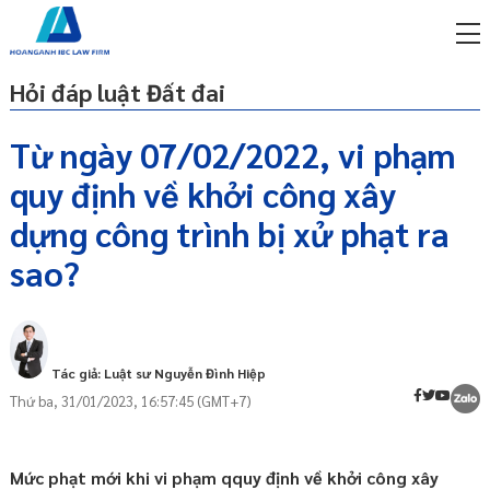
Hỏi đáp luật Đất đai
Từ ngày 07/02/2022, vi phạm
quy định về khởi công xây
miễn phí qua zalo
Mức xử phạt
ật sư trực tuyến online
dựng công trình bị xử phạt ra
Diễn giải một số thuật ngữ
sao?
p công ty/doanh nghiệp
Biện pháp khắc phục hậu
trọn gói
quả
miễn phí qua zalo
Nguyên tắc xử phạt vi phạm hành
ật sư trực tuyến online
chính về xây dựng
Tác giả: Luật sư Nguyễn Đình Hiệp
p công ty/doanh nghiệp
Trình tự thủ tục xử phạt vi phạm hành
Thứ ba, 31/01/2023, 16:57:45 (GMT+7)
trọn gói
chính
Thẩm quyền lập biên bản vi phạm hành
p công ty/doanh nghiệp
chính về xây dựng
trọn gói
Mức phạt mới khi vi phạm qquy định về khởi công xây