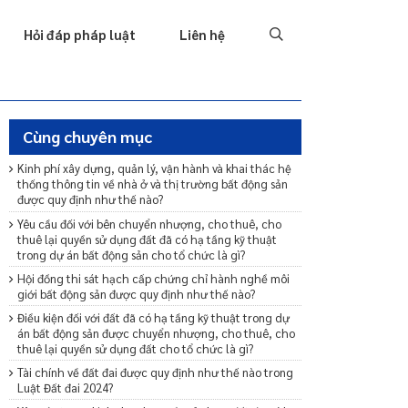
Tố tụng
Thu hồi nợ
Hình sự
Hôn nhân & Gia đình
T
Hỏi đáp pháp luật
Liên hệ
Cùng chuyên mục
Kinh phí xây dựng, quản lý, vận hành và khai thác hệ
thống thông tin về nhà ở và thị trường bất động sản
được quy định như thế nào?
Yêu cầu đối với bên chuyển nhượng, cho thuê, cho
thuê lại quyền sử dụng đất đã có hạ tầng kỹ thuật
trong dự án bất động sản cho tổ chức là gì?
Hội đồng thi sát hạch cấp chứng chỉ hành nghề môi
giới bất động sản được quy định như thế nào?
Điều kiện đối với đất đã có hạ tầng kỹ thuật trong dự
án bất động sản được chuyển nhượng, cho thuê, cho
thuê lại quyền sử dụng đất cho tổ chức là gì?
Tài chính về đất đai được quy định như thế nào trong
Luật Đất đai 2024?