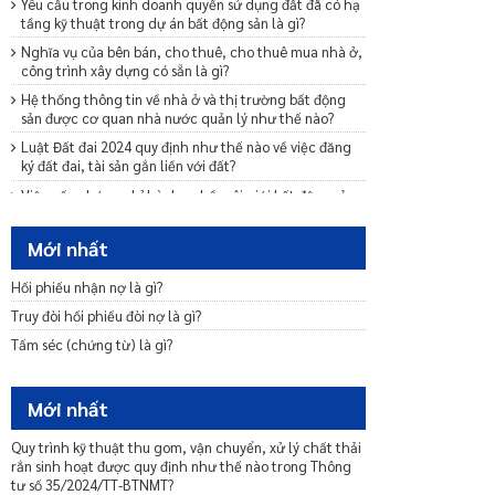
Yêu cầu trong kinh doanh quyền sử dụng đất đã có hạ
tầng kỹ thuật trong dự án bất động sản là gì?
Nghĩa vụ của bên bán, cho thuê, cho thuê mua nhà ở,
công trình xây dựng có sẵn là gì?
Hệ thống thông tin về nhà ở và thị trường bất động
sản được cơ quan nhà nước quản lý như thế nào?
Luật Đất đai 2024 quy định như thế nào về việc đăng
ký đất đai, tài sản gắn liền với đất?
Việc cấp chứng chỉ hành nghề môi giới bất động sản
được quy định như thế nào?
Các quy định về phương thức tổ chức kỳ thi sát hạch
Mới nhất
và cấp chứng chỉ hành nghề môi giới BĐS là gì?
Hối phiếu nhận nợ là gì?
Luật Nhà ở 2023 quy định như thế nào về mua bán
nhà ở?
Truy đòi hối phiếu đòi nợ là gì?
Luật Nhà ở 2023 quy định như thế nào về thuê nhà ở?
Tấm séc (chứng từ) là gì?
Kinh doanh bất động sản quy mô nhỏ là gì?
Thủ tục thông báo đất đã có hạ tầng kỹ thuật trong
Mới nhất
dự án bất động sản được chuyển nhượng cho cá nhân
tự xây dựng nhà ở là gì?
Quy trình kỹ thuật thu gom, vận chuyển, xử lý chất thải
Luật Đất đai 2024 quy định như thế nào về việc giao
rắn sinh hoạt được quy định như thế nào trong Thông
đất, cho thuê đất, cho phép chuyển mục đích sử dụng
tư số 35/2024/TT-BTNMT?