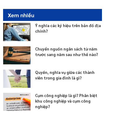
đất?
Thủ tục thông báo nhà ở hình thành trong tương lai
Xem nhiều
đủ điều kiện được bán, cho thuê mua là gì?
Trình tự, thủ tục di dời chủ sở hữu, người sử dụng
Ý nghĩa các ký hiệu trên bản đồ địa
nhà chung cư được quy định như thế nào?
chính?
Nguyên tắc xây dựng, quản lý và sử dụng hệ thống
thông tin về nhà ở và thị trường bất động sản là gì?
Chuyển nguồn ngân sách từ năm
Nguyên tắc bán, cho thuê mua, cho thuê và quản lý
vận hành nhà ở cho lực lượng vũ trang nhân dân
trước sang năm sau như thế nào?
được quy định thế nào?
Quyền, nghĩa vụ giữa các thành
viên trong gia đình là gì?
Cụm công nghiệp là gì? Phân biệt
khu công nghiệp và cụm công
nghiệp?