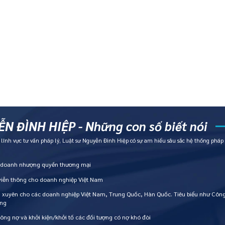
N ĐÌNH HIỆP - Những con số biết nói
ĩnh vực tư vấn pháp lý, Luật sư Nguyễn Đình Hiệp có sự am hiểu sâu sắc hệ thống pháp l
h doanh nhượng quyền thương mại
 viễn thông cho doanh nghiệp Việt Nam
g xuyên cho các doanh nghiệp Việt Nam, Trung Quốc, Hàn Quốc. Tiêu biểu như Công
òng
công nợ và khởi kiện/khởi tố các đối tượng có nợ khó đòi