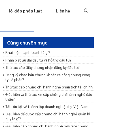
Tố tụng
Thu hồi nợ
Hình sự
Hôn nhân & Gia đình
T
Hỏi đáp pháp luật
Liên hệ
Cùng chuyên mục
Khái niệm cạnh tranh là gì?
Phân biệt ưu đãi đầu tư và hỗ trợ đầu tư?
Thủ tục cấp Giấy chứng nhận đăng ký đầu tư?
Đăng ký chào bán chứng khoán ra công chúng công
ty cổ phần?
Thủ tục cấp chứng chỉ hành nghề phân tích tài chính
Điều kiện và thủ tục xin cấp chứng chỉ hành nghề đấu
thầu?
Tất tần tật về thành lập doanh nghiệp tại Việt Nam
Điều kiện để được cấp chứng chỉ hành nghề quản lý
quỹ là gì?
Điều kiện cấp chứng chỉ hành nghề môi giới chứng