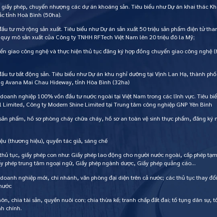
, giấy phép, chuyển nhượng các dự án khoáng sản. Tiêu biểu như Dự án khai thác 
c tỉnh Hoà Bình (50ha).
đầu tư mở rộng sản xuất. Tiêu biểu như Dự án sản xuất 50 triệu sản phẩm điện tử t
 quy mô sản xuất của Công ty TNHH RFTech Việt Nam lên 20 triệu đô la Mỹ;
ển giao công nghệ và thực hiện thủ tục đăng ký hợp đồng chuyển giao công nghệ (
đầu tư bất động sản. Tiêu biểu như Dự án khu nghỉ dưỡng tại Vịnh Lan Hạ, thành phố
ỡng Avana Mai Chau Hideway, tỉnh Hòa Bình (32ha)
 doanh nghiệp 100% vốn đầu tư nước ngoài tại Việt Nam trong các lĩnh vực. Tiêu b
l Limited, Công ty Modern Shine Limited tại Trung tâm công nghiệp GNP Yên Bình
 sản phẩm, hồ sơ phòng cháy chữa cháy, hồ sơ an toàn vệ sinh thực phẩm, đăng ký
ệu (thương hiệu), quyền tác giả, sáng chế
 thủ tục, giấy phép con như: Giấy phép lao động cho người nước ngoài, cấp phép tạm
ấy phép trung tâm ngoại ngữ, Giấy phép ngành dược, Giấy phép quảng cáo…
 doanh nghiệp mới, chi nhánh, văn phòng đại diện trên cả nước; các thủ tục thay đổ
 nước
hôn, chia tài sản, quyền nuôi con; chia thừa kế; tranh chấp đất đai; tố tụng dân sự, t
nh chính.