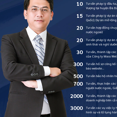
10
Tư vấn pháp lý đầu tư
Vượng tại huyện Đà Bắ
15
Tư vấn pháp lý dự án 
Quốc); Dự án mở rộng
20
Tư vấn hợp đồng chuy
nước ngoài)
20
Tư vấn pháp lý dự án 
sinh thái và nghỉ dư
30
Tư vấn, thành lập các
của Công ty Mass Wel
300
Tư vấn hồ sơ công bố
báo website…
500
Tư vấn bảo hộ nhãn hi
700
Tư vấn, thực hiện các
người nước ngoài, Gi
2000
Tư vấn, thành lập các
doanh nghiệp trên cả
3000
Tư vấn các vụ việc ly 
hình sự và tố tụng hà