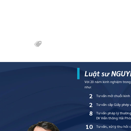
Luật sư NGUYỄ
Với 20 năm kinh nghiệm trong l
như:
2
Tư vấn mở chuỗi kin
2
Tư vấn cấp Giấy phép
8
Tư vấn pháp lý thườn
DV Viễn thông Hải Ph
10
Tư vấn, xử lý thu hồi 