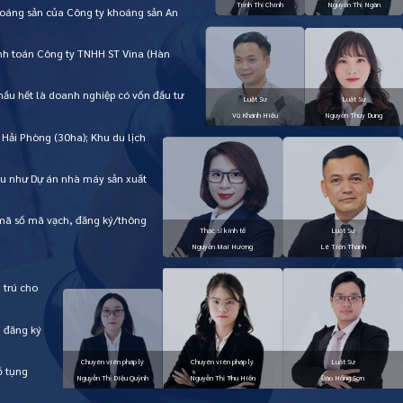
Khoáng sản của Công ty khoáng sản An
hanh toán Công ty TNHH ST Vina (Hàn
hầu hết là doanh nghiệp có vốn đầu tư
 Hải Phòng (30ha); Khu du lịch
iểu như Dự án nhà máy sản xuất
 mã số mã vạch, đăng ký/thông
 trú cho
i đăng ký
ố tụng