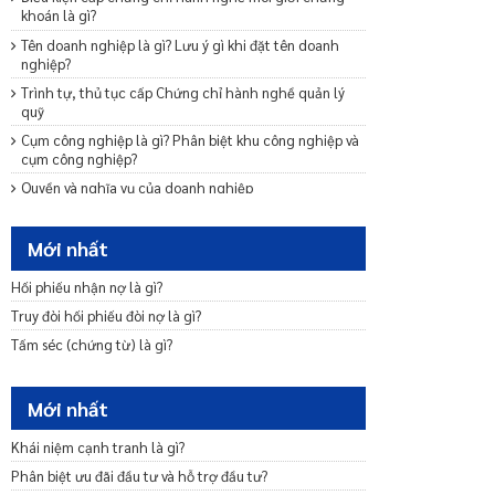
khoán là gì?
Tên doanh nghiệp là gì? Lưu ý gì khi đặt tên doanh
nghiệp?
Trình tự, thủ tục cấp Chứng chỉ hành nghề quản lý
quỹ
Cụm công nghiệp là gì? Phân biệt khu công nghiệp và
cụm công nghiệp?
Quyền và nghĩa vụ của doanh nghiệp
Trách nhiệm vô hạn của chủ sở hữu doanh nghiệp?
Mới nhất
Lệ phí môn bài đối với văn phòng đại diện được quy
định như thế nào?
Hối phiếu nhận nợ là gì?
Tổ chức lại doanh nghiệp
Truy đòi hối phiếu đòi nợ là gì?
Thành lập công ty xây dựng có cần bằng cấp không?
Tấm séc (chứng từ) là gì?
Thủ tục thành lập công ty trách nhiệm hữu hạn một
thành viên
Đăng ký ngành, nghề kinh doanh có điều kiện như thế
Mới nhất
nào?
Quy định của pháp luật hiện hành về nhiệm vụ, yêu
Khái niệm cạnh tranh là gì?
cầu, nguyên tắc, chuẩn mực và đối tượng trong hoạt
Phân biệt ưu đãi đầu tư và hỗ trợ đầu tư?
động kế toán