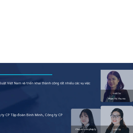
uật Việt Nam và triển khai thành công rất nhiều các vụ việc
 ty CP Tập đoàn Bình Minh, Công ty CP