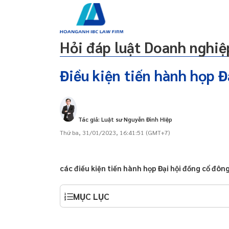
g
Lao động
Dự án đầu tư
Dân sự
Đất đai
Hỏi đáp luật Doanh nghiệ
Điều kiện tiến hành họp Đ
 qua zalo 24/24, dịch
ine
Tác giả: Luật sư Nguyễn Đình Hiệp
y/doanh nghiệp tại Đà
Thứ ba, 31/01/2023, 16:41:51 (GMT+7)
 qua zalo 24/24, dịch
ine
các điều kiện tiến hành họp Đại hội đồng cổ đô
y/doanh nghiệp tại Đà
MỤC LỤC
y/doanh nghiệp tại