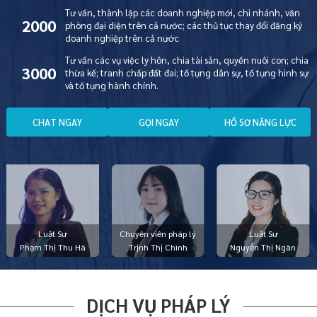
Tư vấn, thành lập các doanh nghiệp mới, chi nhánh, văn
2000
phòng đại diện trên cả nước; các thủ tục thay đổi đăng ký
doanh nghiệp trên cả nước
Tư vấn các vụ việc ly hôn, chia tài sản, quyền nuôi con; chia
3000
thừa kế; tranh chấp đất đai; tố tụng dân sự, tố tụng hình sự
và tố tụng hành chính.
C
H
A
T
N
G
A
Y
G
Ọ
I
N
G
A
Y
H
Ồ
S
Ơ
N
Ă
N
G
L
Ự
C
Luật Sư
Chuyên viên pháp lý
Luật Sư
Phạm Thị Thu Hà
Trịnh Thị Chình
Nguyễn Thị Ngàn
DỊCH VỤ PHÁP LÝ