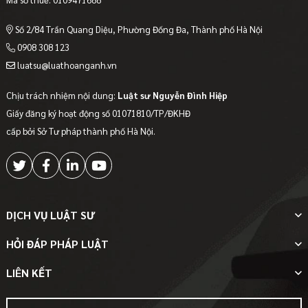
Số 2/84 Trần Quang Diệu, Phường Đống Đa, Thành phố Hà Nội
0908 308 123
luatsu@luathoanganh.vn
Chịu trách nhiệm nội dung:
Luật sư Nguyễn Đình Hiệp
Giấy đăng ký hoạt động số 01071810/TP/ĐKHĐ
cấp bởi Sở Tư pháp thành phố Hà Nội.
DỊCH VỤ LUẬT SƯ
HỎI ĐÁP PHÁP LUẬT
LIÊN KẾT