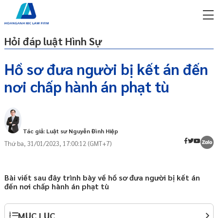
Hỏi đáp luật Hình Sự
Hồ sơ đưa người bị kết án đến
nơi chấp hành án phạt tù
miễn phí qua zalo
Thi hành án phạt tù là gì?
ật sư trực tuyến online
Hồ sơ đưa người bị kết án đến nơi chấp
p công ty/doanh nghiệp
hành án phạt tù
trọn gói
Tác giả: Luật sư Nguyễn Đình Hiệp
Thứ ba, 31/01/2023, 17:00:12 (GMT+7)
miễn phí qua zalo
ật sư trực tuyến online
p công ty/doanh nghiệp
Bài viết sau đây trình bày về hồ sơ đưa người bị kết án
trọn gói
đến nơi chấp hành án phạt tù
p công ty/doanh nghiệp
trọn gói
MỤC LỤC