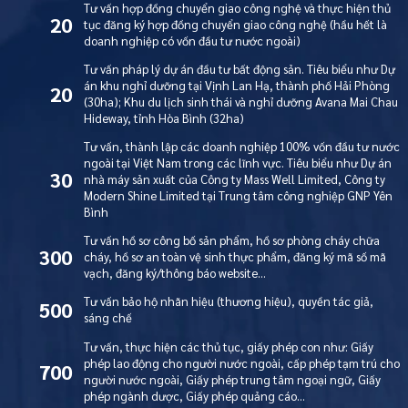
Tư vấn hợp đồng chuyển giao công nghệ và thực hiện thủ
20
tục đăng ký hợp đồng chuyển giao công nghệ (hầu hết là
doanh nghiệp có vốn đầu tư nước ngoài)
Tư vấn pháp lý dự án đầu tư bất động sản. Tiêu biểu như Dự
án khu nghỉ dưỡng tại Vịnh Lan Hạ, thành phố Hải Phòng
20
(30ha); Khu du lịch sinh thái và nghỉ dưỡng Avana Mai Chau
Hideway, tỉnh Hòa Bình (32ha)
Tư vấn, thành lập các doanh nghiệp 100% vốn đầu tư nước
ngoài tại Việt Nam trong các lĩnh vực. Tiêu biểu như Dự án
30
nhà máy sản xuất của Công ty Mass Well Limited, Công ty
Modern Shine Limited tại Trung tâm công nghiệp GNP Yên
Bình
Tư vấn hồ sơ công bố sản phẩm, hồ sơ phòng cháy chữa
300
cháy, hồ sơ an toàn vệ sinh thực phẩm, đăng ký mã số mã
vạch, đăng ký/thông báo website…
Tư vấn bảo hộ nhãn hiệu (thương hiệu), quyền tác giả,
500
sáng chế
Tư vấn, thực hiện các thủ tục, giấy phép con như: Giấy
phép lao động cho người nước ngoài, cấp phép tạm trú cho
700
người nước ngoài, Giấy phép trung tâm ngoại ngữ, Giấy
phép ngành dược, Giấy phép quảng cáo…