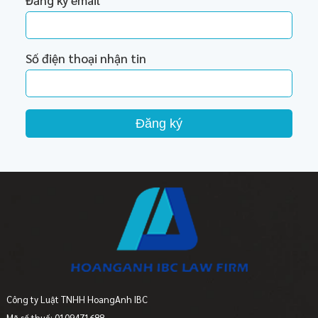
Số điện thoại nhận tin
Đăng ký
Công ty Luật TNHH HoangAnh IBC
Mã số thuế: 0109471688