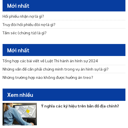
Mới nhất
Trình tự, thủ tục khiếu nại lần hai trong thi hành án hình sự
Thẩm quyền và thời hạn giải quyết tố cáo
Hối phiếu nhận nợ là gì?
Thủ tục thăm gặp, tiếp xúc lãnh sự
Truy đòi hối phiếu đòi nợ là gì?
Chế độ liên lạc của phạm nhân
Tấm séc (chứng từ) là gì?
Cơ sở dữ liệu thi hành án hình sự
Mới nhất
Tổng hợp các bài viết về Luật Thi hành án hình sự 2024
Những vấn đề cần phải chứng minh trong vụ án hình sự là gì?
Những trường hợp nào không được hưởng án treo?
Xem nhiều
Ý nghĩa các ký hiệu trên bản đồ địa chính?