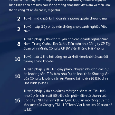
Đình Hiệp có sự am hiểu sâu sắc hệ thống pháp luật Việt Nam và triển khai
thành công rất nhiều các vụ việc như:
2
Tư vấn mở chuỗi kinh doanh nhượng quyền thương mại
Tư vấn cấp Giấy phép viễn thông cho doanh nghiệp Việt
2
Nam
Tư vấn pháp lý thường xuyên cho các doanh nghiệp Việt
8
Nam, Trung Quốc, Hàn Quốc. Tiêu biểu như Công ty CP Tập
đoàn Bình Minh, Công ty CP DV Viễn thông Hải Phòng
Tư vấn, xử lý thu hồi công nợ và khởi kiện/khởi tố các đối
10
tượng có nợ khó đòi
Tư vấn pháp lý đầu tư, giấy phép, chuyển nhượng các dự
án khoáng sản. Tiêu biểu như Dự án khai thác Khoáng sản
10
của Công ty khoáng sản An Vượng tại huyện Đà Bắc tỉnh
Hoà Bình (50ha).
Tư vấn pháp lý dự án đầu tư mở rộng sản xuất. Tiêu biểu
như Dự án sản xuất 50 triệu sản phẩm điện tử thanh toán
15
Công ty TNHH ST Vina (Hàn Quốc); Dự án mở rộng quy mô
sản xuất của Công ty TNHH RFTech Việt Nam lên 20 triệu đô
la Mỹ;