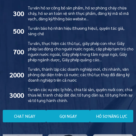
Tư vấn hồ sơ công bố sản phẩm, hồ sơ phòng cháy chữa
300
cháy, hồ sơ an toàn vệ sinh thực phẩm, đăng ký mã số mã
vạch, đăng ký/thông báo website…
Tư vấn bảo hộ nhãn hiệu (thương hiệu), quyền tác giả,
500
sáng chế
Tư vấn, thực hiện các thủ tục, giấy phép con như: Giấy
phép lao động cho người nước ngoài, cấp phép tạm trú cho
700
người nước ngoài, Giấy phép trung tâm ngoại ngữ, Giấy
phép ngành dược, Giấy phép quảng cáo…
Tư vấn, thành lập các doanh nghiệp mới, chi nhánh, văn
2000
phòng đại diện trên cả nước; các thủ tục thay đổi đăng ký
doanh nghiệp trên cả nước
Tư vấn các vụ việc ly hôn, chia tài sản, quyền nuôi con; chia
3000
thừa kế; tranh chấp đất đai; tố tụng dân sự, tố tụng hình sự
và tố tụng hành chính.
C
H
A
T
N
G
A
Y
G
Ọ
I
N
G
A
Y
H
Ồ
S
Ơ
N
Ă
N
G
L
Ự
C