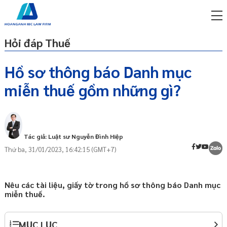
Hỏi đáp Thuế
Hồ sơ thông báo Danh mục
miễn thuế gồm những gì?
miễn phí qua zalo
ật sư trực tuyến online
p công ty/doanh nghiệp
trọn gói
Tác giả: Luật sư Nguyễn Đình Hiệp
Thứ ba, 31/01/2023, 16:42:15 (GMT+7)
miễn phí qua zalo
ật sư trực tuyến online
p công ty/doanh nghiệp
Nêu các tài liệu, giấy tờ trong hồ sơ thông báo Danh mục
trọn gói
miễn thuế.
p công ty/doanh nghiệp
trọn gói
MỤC LỤC