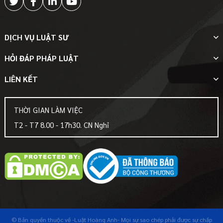
DỊCH VỤ LUẬT SƯ
HỎI ĐÁP PHÁP LUẬT
LIÊN KẾT
THỜI GIAN LÀM VIỆC
T2 - T7 8.00 - 17h30. CN Nghỉ
© Bản quyền thuộc về
-Luật Hoàng Anh-
Mọi sự sao chép phải được sự chấp