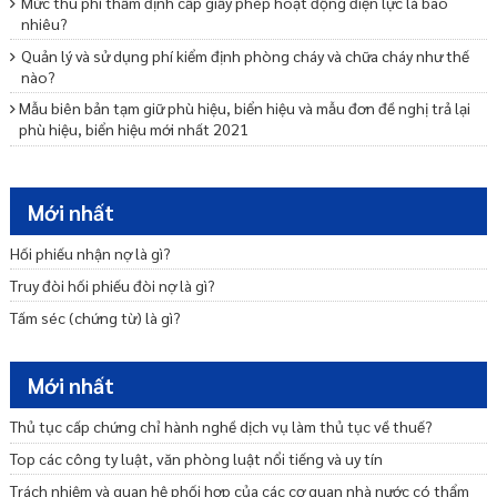
Mức thu phí thẩm định cấp giấy phép hoạt động điện lực là bao
nhiêu?
Quản lý và sử dụng phí kiểm định phòng cháy và chữa cháy như thế
nào?
Mẫu biên bản tạm giữ phù hiệu, biển hiệu và mẫu đơn đề nghị trả lại
phù hiệu, biển hiệu mới nhất 2021
Mẫu biên bản thu tem và giấy chứng nhận kiểm định mới nhất 2021
Mẫu biên bản xử lý việc thu sai mức phí sử dụng đường bộ
Mới nhất
Mẫu đơn xin tạm dừng lưu hành và mẫu thông báo về việc không đủ
điều kiện đăng ký tạm dừng lưu hành 2021
Hối phiếu nhận nợ là gì?
Mẫu quyết định về việc trả lại/bù trừ phí sử dụng đường bộ mới nhất
Truy đòi hối phiếu đòi nợ là gì?
2021
Tấm séc (chứng từ) là gì?
Mẫu thông báo về việc chưa đủ điều kiện thuộc diện không chịu phí
sử dụng đường bộ
Mới nhất
Mẫu thông báo về việc không được trả lại/bù trừ tiền phí mới nhất
2021
Thủ tục cấp chứng chỉ hành nghề dịch vụ làm thủ tục về thuế?
Mẫu biên bản thu tem nộp phí sử dụng đường bộ mới nhất 2021
Top các công ty luật, văn phòng luật nổi tiếng và uy tín
Mẫu đơn đề nghị cấp lại tem nộp phí sử dụng đường bộ
Trách nhiệm và quan hệ phối hợp của các cơ quan nhà nước có thẩm