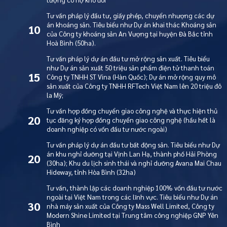
Tư vấn pháp lý đầu tư, giấy phép, chuyển nhượng các dự
án khoáng sản. Tiêu biểu như Dự án khai thác Khoáng sản
10
của Công ty khoáng sản An Vượng tại huyện Đà Bắc tỉnh
Hoà Bình (50ha).
Tư vấn pháp lý dự án đầu tư mở rộng sản xuất. Tiêu biểu
như Dự án sản xuất 50 triệu sản phẩm điện tử thanh toán
15
Công ty TNHH ST Vina (Hàn Quốc); Dự án mở rộng quy mô
sản xuất của Công ty TNHH RFTech Việt Nam lên 20 triệu đô
la Mỹ;
Tư vấn hợp đồng chuyển giao công nghệ và thực hiện thủ
20
tục đăng ký hợp đồng chuyển giao công nghệ (hầu hết là
doanh nghiệp có vốn đầu tư nước ngoài)
Tư vấn pháp lý dự án đầu tư bất động sản. Tiêu biểu như Dự
án khu nghỉ dưỡng tại Vịnh Lan Hạ, thành phố Hải Phòng
20
(30ha); Khu du lịch sinh thái và nghỉ dưỡng Avana Mai Chau
Hideway, tỉnh Hòa Bình (32ha)
Tư vấn, thành lập các doanh nghiệp 100% vốn đầu tư nước
ngoài tại Việt Nam trong các lĩnh vực. Tiêu biểu như Dự án
30
nhà máy sản xuất của Công ty Mass Well Limited, Công ty
Modern Shine Limited tại Trung tâm công nghiệp GNP Yên
Bình