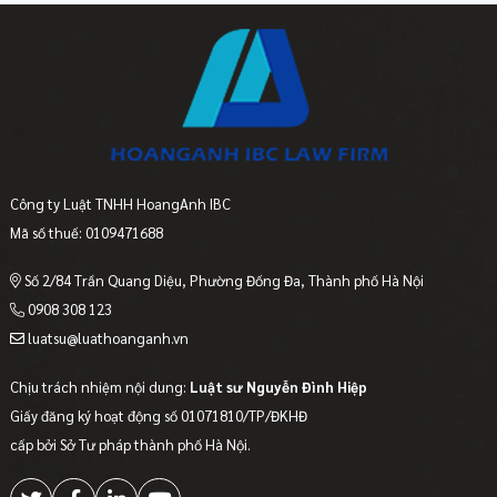
Công ty Luật TNHH HoangAnh IBC
Mã số thuế: 0109471688
Số 2/84 Trần Quang Diệu, Phường Đống Đa, Thành phố Hà Nội
0908 308 123
luatsu@luathoanganh.vn
Chịu trách nhiệm nội dung:
Luật sư Nguyễn Đình Hiệp
Giấy đăng ký hoạt động số 01071810/TP/ĐKHĐ
cấp bởi Sở Tư pháp thành phố Hà Nội.