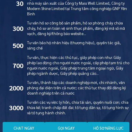
30
nhà máy sản xuất của Công ty Mass Well Limited, Công ty
Modern Shine Limited tại Trung tâm công nghiệp GNP Yên
Bình
Tư vấn hồ sơ công bố sản phẩm, hồ sơ phòng cháy chữa
300
cháy, hồ sơ an toàn vệ sinh thực phẩm, đăng ký mã số mã
vạch, đăng ký/thông báo website…
Tư vấn bảo hộ nhãn hiệu (thương hiệu), quyền tác giả,
500
sáng chế
Tư vấn, thực hiện các thủ tục, giấy phép con như: Giấy
phép lao động cho người nước ngoài, cấp phép tạm trú cho
700
người nước ngoài, Giấy phép trung tâm ngoại ngữ, Giấy
phép ngành dược, Giấy phép quảng cáo…
Tư vấn, thành lập các doanh nghiệp mới, chi nhánh, văn
2000
phòng đại diện trên cả nước; các thủ tục thay đổi đăng ký
doanh nghiệp trên cả nước
Tư vấn các vụ việc ly hôn, chia tài sản, quyền nuôi con; chia
3000
thừa kế; tranh chấp đất đai; tố tụng dân sự, tố tụng hình sự
và tố tụng hành chính.
C
H
A
T
N
G
A
Y
G
Ọ
I
N
G
A
Y
H
Ồ
S
Ơ
N
Ă
N
G
L
Ự
C