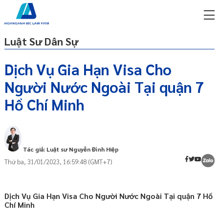
Luật Sư Dân Sự
Dịch Vụ Gia Hạn Visa Cho
Người Nước Ngoài Tại quận 7
miễn phí qua zalo
Gia hạn Visa
ật sư trực tuyến online
Hồ Chí Minh
Mục đích gia hạn Visa
p công ty/doanh nghiệp
Cơ sở pháp lý
trọn gói
Hồ sơ xin gia hạn visa
miễn phí qua zalo
Tác giả: Luật sư Nguyễn Đình Hiệp
Cơ quan tiếp nhận hồ sơ
ật sư trực tuyến online
Thứ ba, 31/01/2023, 16:59:48 (GMT+7)
Trình tự thủ tục xin gia hạn Visa
p công ty/doanh nghiệp
Thời gian giải quyết hồ sơ gia hạn Visa
trọn gói
Dịch Vụ Gia Hạn Visa Cho Người Nước Ngoài Tại quận 7 Hồ
04 Lưu ý khi gia hạn Visa
p công ty/doanh nghiệp
Chí Minh
trọn gói
Dịch vụ gia hạn Visa cho người nước