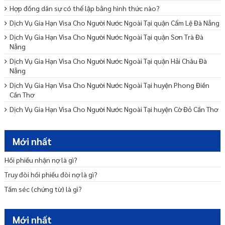
Hợp đồng dân sự có thể lập bằng hình thức nào?
Dịch Vụ Gia Hạn Visa Cho Người Nước Ngoài Tại quận Cẩm Lệ Đà Nẵng
Dịch Vụ Gia Hạn Visa Cho Người Nước Ngoài Tại quận Sơn Trà Đà
Nẵng
Dịch Vụ Gia Hạn Visa Cho Người Nước Ngoài Tại quận Hải Châu Đà
Nẵng
Dịch Vụ Gia Hạn Visa Cho Người Nước Ngoài Tại huyện Phong Điền
Cần Thơ
Dịch Vụ Gia Hạn Visa Cho Người Nước Ngoài Tại huyện Cờ Đỏ Cần Thơ
Dịch Vụ Gia Hạn Visa Cho Người Nước Ngoài Tại huyện Vĩnh Thạnh
Cần Thơ
Mới nhất
Dịch Vụ Gia Hạn Visa Cho Người Nước Ngoài Tại quận Thốt Nốt Cần
Thơ
Hối phiếu nhận nợ là gì?
Phí gia hạn visa mỹ hết bao nhiêu tiền? Mất bao lâu?
Truy đòi hối phiếu đòi nợ là gì?
Dịch Vụ Gia Hạn Visa Cho Người Nước Ngoài Tại quận Cái Răng Cần
Tấm séc (chứng từ) là gì?
Thơ
Cách gia hạn visa Mỹ online mới nhất hiện nay?
Mới nhất