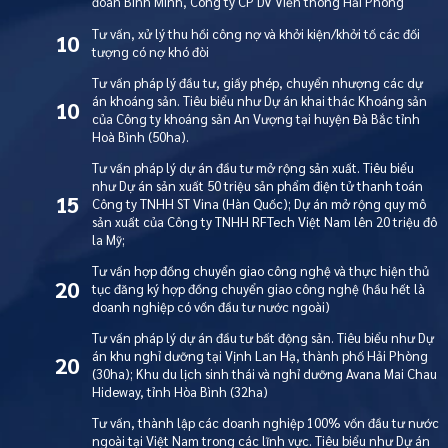
đoàn Bình Minh, Công ty CP DV Viễn thông Hải Phòng
Tư vấn, xử lý thu hồi công nợ và khởi kiện/khởi tố các đối
10
tượng có nợ khó đòi
Tư vấn pháp lý đầu tư, giấy phép, chuyển nhượng các dự
án khoáng sản. Tiêu biểu như Dự án khai thác Khoáng sản
10
của Công ty khoáng sản An Vượng tại huyện Đà Bắc tỉnh
Hoà Bình (50ha).
Tư vấn pháp lý dự án đầu tư mở rộng sản xuất. Tiêu biểu
như Dự án sản xuất 50 triệu sản phẩm điện tử thanh toán
15
Công ty TNHH ST Vina (Hàn Quốc); Dự án mở rộng quy mô
sản xuất của Công ty TNHH RFTech Việt Nam lên 20 triệu đô
la Mỹ;
Tư vấn hợp đồng chuyển giao công nghệ và thực hiện thủ
20
tục đăng ký hợp đồng chuyển giao công nghệ (hầu hết là
doanh nghiệp có vốn đầu tư nước ngoài)
Tư vấn pháp lý dự án đầu tư bất động sản. Tiêu biểu như Dự
án khu nghỉ dưỡng tại Vịnh Lan Hạ, thành phố Hải Phòng
20
(30ha); Khu du lịch sinh thái và nghỉ dưỡng Avana Mai Chau
Hideway, tỉnh Hòa Bình (32ha)
Tư vấn, thành lập các doanh nghiệp 100% vốn đầu tư nước
ngoài tại Việt Nam trong các lĩnh vực. Tiêu biểu như Dự án