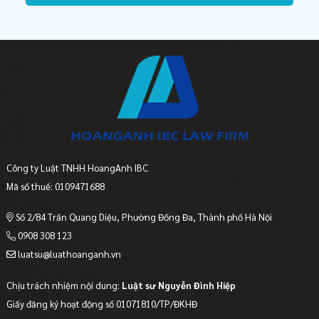
Công ty Luật TNHH HoangAnh IBC
Mã số thuế: 0109471688
Số 2/84 Trần Quang Diệu, Phường Đống Đa, Thành phố Hà Nội
0908 308 123
luatsu@luathoanganh.vn
Chịu trách nhiệm nội dung:
Luật sư Nguyễn Đình Hiệp
Giấy đăng ký hoạt động số 01071810/TP/ĐKHĐ