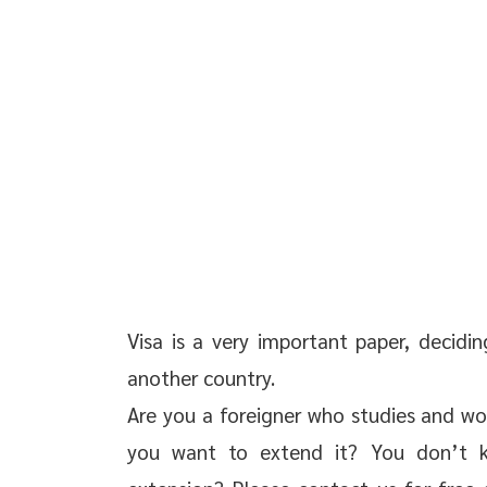
 chuyển giao công
 doanh nghiệp trọn
oanh nghiệp mới
 thường xuyên cho
 thường xuyên cho
p – Startup
Visa is a very important paper, decidin
another country.
Are you a foreigner who studies and wor
you want to extend it? You don’t 