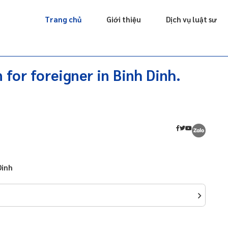
Giấy phép
Doanh nghiệp
Sở hữu trí tuệ
Luật sư riêng
Trang chủ
Giới thiệu
Dịch vụ luật sư
 for foreigner in Binh Dinh.
Dinh