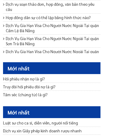
Dịch vụ soạn thảo đơn, hợp đồng, văn bản theo yêu
cầu
Hợp đồng dân sự có thể lập bằng hình thức nào?
Dịch Vụ Gia Hạn Visa Cho Người Nước Ngoài Tại quận
Cẩm Lệ Đà Nẵng
Dịch Vụ Gia Hạn Visa Cho Người Nước Ngoài Tại quận
Sơn Trà Đà Nẵng
Dịch Vụ Gia Hạn Visa Cho Người Nước Ngoài Tại quận
Hải Châu Đà Nẵng
Dịch Vụ Gia Hạn Visa Cho Người Nước Ngoài Tại
Mới nhất
huyện Phong Điền Cần Thơ
Dịch Vụ Gia Hạn Visa Cho Người Nước Ngoài Tại
Hối phiếu nhận nợ là gì?
huyện Cờ Đỏ Cần Thơ
Truy đòi hối phiếu đòi nợ là gì?
Dịch Vụ Gia Hạn Visa Cho Người Nước Ngoài Tại
Tấm séc (chứng từ) là gì?
huyện Vĩnh Thạnh Cần Thơ
Dịch Vụ Gia Hạn Visa Cho Người Nước Ngoài Tại quận
Thốt Nốt Cần Thơ
Mới nhất
Phí gia hạn visa mỹ hết bao nhiêu tiền? Mất bao lâu?
Luật sư cho ca sĩ, diễn viên, người nổi tiếng
Dịch Vụ Gia Hạn Visa Cho Người Nước Ngoài Tại quận
Cái Răng Cần Thơ
Dịch vụ xin Giấy phép kinh doanh rượu nhanh