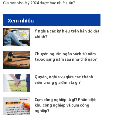
Cách gia hạn visa Mỹ online mới nhất hiện nay?
Gia hạn visa Mỹ 2024 được bao nhiêu lần?
Xem nhiều
Ý nghĩa các ký hiệu trên bản đồ địa
chính?
Chuyển nguồn ngân sách từ năm
trước sang năm sau như thế nào?
Quyền, nghĩa vụ giữa các thành
viên trong gia đình là gì?
Cụm công nghiệp là gì? Phân biệt
khu công nghiệp và cụm công
nghiệp?