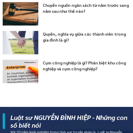
Chuyển nguồn ngân sách từ năm trước sang
năm sau như thế nào?
Quyền, nghĩa vụ giữa các thành viên trong
gia đình là gì?
Cụm công nghiệp là gì? Phân biệt khu công
nghiệp và cụm công nghiệp?
Luật sư NGUYỄN ĐÌNH HIỆP - Những con
số biết nói
Với 20 năm kinh nghiệm trong lĩnh vực tư vấn pháp lý, Luật sư Nguyễn