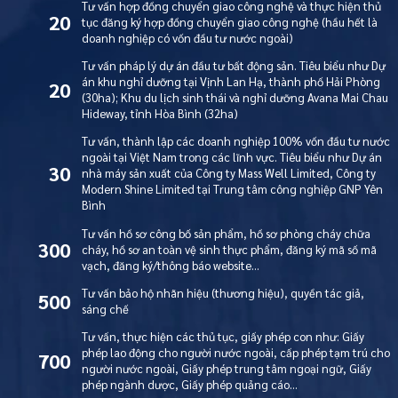
Tư vấn hợp đồng chuyển giao công nghệ và thực hiện thủ
20
tục đăng ký hợp đồng chuyển giao công nghệ (hầu hết là
doanh nghiệp có vốn đầu tư nước ngoài)
Tư vấn pháp lý dự án đầu tư bất động sản. Tiêu biểu như Dự
án khu nghỉ dưỡng tại Vịnh Lan Hạ, thành phố Hải Phòng
20
(30ha); Khu du lịch sinh thái và nghỉ dưỡng Avana Mai Chau
Hideway, tỉnh Hòa Bình (32ha)
Tư vấn, thành lập các doanh nghiệp 100% vốn đầu tư nước
ngoài tại Việt Nam trong các lĩnh vực. Tiêu biểu như Dự án
30
nhà máy sản xuất của Công ty Mass Well Limited, Công ty
Modern Shine Limited tại Trung tâm công nghiệp GNP Yên
Bình
Tư vấn hồ sơ công bố sản phẩm, hồ sơ phòng cháy chữa
300
cháy, hồ sơ an toàn vệ sinh thực phẩm, đăng ký mã số mã
vạch, đăng ký/thông báo website…
Tư vấn bảo hộ nhãn hiệu (thương hiệu), quyền tác giả,
500
sáng chế
Tư vấn, thực hiện các thủ tục, giấy phép con như: Giấy
phép lao động cho người nước ngoài, cấp phép tạm trú cho
700
người nước ngoài, Giấy phép trung tâm ngoại ngữ, Giấy
phép ngành dược, Giấy phép quảng cáo…