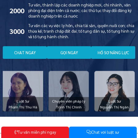
Tư vấn, thành lập các doanh nghiệp mới, chi nhánh, văn
2000
phòng đại diện trên cả nước; các thủ tục thay đổi đăng ký
doanh nghiệp trên cả nước
Tư vấn các vụ việc ly hôn, chia tài sản, quyền nuôi con; chia
3000
thừa kế; tranh chấp đất đai; tố tụng dân sự, tố tụng hình sự
và tố tụng hành chính.
C
H
A
T
N
G
A
Y
G
Ọ
I
N
G
A
Y
H
Ồ
S
Ơ
N
Ă
N
G
L
Ự
C
Luật Sư
Chuyên viên pháp lý
Luật Sư
Phạm Thị Thu Hà
Trịnh Thị Chình
Nguyễn Thị Ngàn
DỊCH VỤ PHÁP LÝ
T
ư
v
ấ
n
m
i
ễ
n
p
h
í
n
g
a
y
C
h
a
t
v
ớ
i
l
u
ậ
t
s
ư