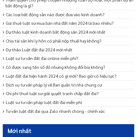
bất động là gì?
Các loại bất động sản nào được đưa vào kinh doanh?
Giá thuê luật sư mua bán nhà đất năm 2024 là bao nhiêu?
Dự thảo luật kinh doanh bất động sản 2024 mới nhất
Chia tài sản khi ly hôn có phải nộp thuế hay không?
Dự thảo Luật đất đai 2024 mới nhất
Luật sư tư vấn đất đai online miễn phí?
Có được sang tên sổ đỏ nhưng không đổi bìa không?
Luật đất đai hiện hành 2024 có gì mới? Bao giờ có hiệu lực?
Dịch vụ tư vấn pháp lý về Ban quản trị nhà chung cư
Chi phí thuê luật sư giải quyết tranh chấp đất đai?
Luật sư tư vấn pháp luật đất đai miễn phí
Tư vấn luật đất đai qua Zalo nhanh chóng - chính xác
Khi tách sổ đỏ cần những giấy tờ gì?
Sang tên sổ đỏ cho con có mất phí không?
Mới nhất