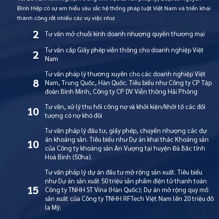
Đình Hiệp có sự am hiểu sâu sắc hệ thống pháp luật Việt Nam và triển khai
thành công rất nhiều các vụ việc như:
2
Tư vấn mở chuỗi kinh doanh nhượng quyền thương mại
Tư vấn cấp Giấy phép viễn thông cho doanh nghiệp Việt
2
Nam
Tư vấn pháp lý thường xuyên cho các doanh nghiệp Việt
8
Nam, Trung Quốc, Hàn Quốc. Tiêu biểu như Công ty CP Tập
đoàn Bình Minh, Công ty CP DV Viễn thông Hải Phòng
Tư vấn, xử lý thu hồi công nợ và khởi kiện/khởi tố các đối
10
tượng có nợ khó đòi
Tư vấn pháp lý đầu tư, giấy phép, chuyển nhượng các dự
án khoáng sản. Tiêu biểu như Dự án khai thác Khoáng sản
10
của Công ty khoáng sản An Vượng tại huyện Đà Bắc tỉnh
Hoà Bình (50ha).
Tư vấn pháp lý dự án đầu tư mở rộng sản xuất. Tiêu biểu
như Dự án sản xuất 50 triệu sản phẩm điện tử thanh toán
15
Công ty TNHH ST Vina (Hàn Quốc); Dự án mở rộng quy mô
sản xuất của Công ty TNHH RFTech Việt Nam lên 20 triệu đô
la Mỹ;