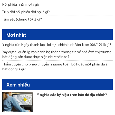
Mức giá đền bù đất khi Nhà nước thu hồi đất là bao nhiêu?
Hối phiếu nhận nợ là gì?
Điều kiện được bồi thường về đất khi Nhà nước thu hồi đất?
Truy đòi hối phiếu đòi nợ là gì?
Giải quyết tranh chấp đất đai theo quy định của pháp luật hiện
Tấm séc (chứng từ) là gì?
hành?
Mới nhất
Ý nghĩa của Ngày thành lập Hội cựu chiến binh Việt Nam (06/12) là gì?
Xây dựng, quản lý, vận hành hệ thống thông tin về nhà ở và thị trường
bất động sản được thực hiện như thế nào?
Thẩm quyền cho phép chuyển nhượng toàn bộ hoặc một phần dự án
bất động là gì?
Xem nhiều
Ý nghĩa các ký hiệu trên bản đồ địa chính?