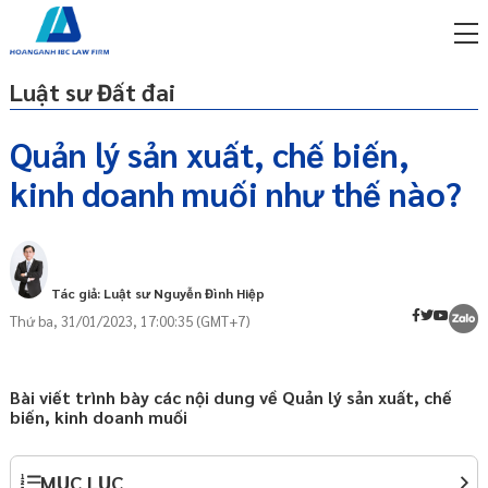
Luật sư Đất đai
Quản lý sản xuất, chế biến,
kinh doanh muối như thế nào?
miễn phí qua zalo
Căn cứ pháp lý
ật sư trực tuyến online
Muối là gì?
p công ty/doanh nghiệp
Sản xuất, chế biến muối như thế nào?
trọn gói
Tác giả: Luật sư Nguyễn Đình Hiệp
Định nghĩa
Thứ ba, 31/01/2023, 17:00:35 (GMT+7)
miễn phí qua zalo
Hình thức sản xuất
ật sư trực tuyến online
Điều kiện hoạt động sản xuất, chế biến,
p công ty/doanh nghiệp
Bài viết trình bày các nội dung về Quản lý sản xuất, chế
kinh doanh muối là gì?
trọn gói
biến, kinh doanh muối
Điều kiện đối với tổ chức, cá nhân làm
muối
p công ty/doanh nghiệp
trọn gói
MỤC LỤC
Điều kiện đối với sản phẩm muối lưu