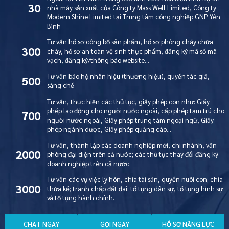
30
nhà máy sản xuất của Công ty Mass Well Limited, Công ty
Modern Shine Limited tại Trung tâm công nghiệp GNP Yên
Bình
Tư vấn hồ sơ công bố sản phẩm, hồ sơ phòng cháy chữa
300
cháy, hồ sơ an toàn vệ sinh thực phẩm, đăng ký mã số mã
vạch, đăng ký/thông báo website…
Tư vấn bảo hộ nhãn hiệu (thương hiệu), quyền tác giả,
500
sáng chế
Tư vấn, thực hiện các thủ tục, giấy phép con như: Giấy
phép lao động cho người nước ngoài, cấp phép tạm trú cho
700
người nước ngoài, Giấy phép trung tâm ngoại ngữ, Giấy
phép ngành dược, Giấy phép quảng cáo…
Tư vấn, thành lập các doanh nghiệp mới, chi nhánh, văn
2000
phòng đại diện trên cả nước; các thủ tục thay đổi đăng ký
doanh nghiệp trên cả nước
Tư vấn các vụ việc ly hôn, chia tài sản, quyền nuôi con; chia
3000
thừa kế; tranh chấp đất đai; tố tụng dân sự, tố tụng hình sự
và tố tụng hành chính.
C
H
A
T
N
G
A
Y
G
Ọ
I
N
G
A
Y
H
Ồ
S
Ơ
N
Ă
N
G
L
Ự
C