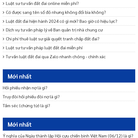
Luật sư tư vấn đất đai online miễn phí?
Có được sang tên sổ đỏ nhưng không đổi bìa không?
Luật đất đai hiện hành 2024 có gì mới? Bao giờ có hiệu lực?
Dịch vụ tư vấn pháp lý về Ban quản trị nhà chung cư
Chi phí thuê luật sư giải quyết tranh chấp đất đai?
Luật sư tư vấn pháp luật đất đai miễn phí
Tư vấn luật đất đai qua Zalo nhanh chóng - chính xác
Khi tách sổ đỏ cần những giấy tờ gì?
Sang tên sổ đỏ cho con có mất phí không?
Mới nhất
Mức giá đền bù đất khi Nhà nước thu hồi đất là bao nhiêu?
Hối phiếu nhận nợ là gì?
Điều kiện được bồi thường về đất khi Nhà nước thu hồi đất?
Truy đòi hối phiếu đòi nợ là gì?
Giải quyết tranh chấp đất đai theo quy định của pháp luật hiện
Tấm séc (chứng từ) là gì?
hành?
Mới nhất
Ý nghĩa của Ngày thành lập Hội cựu chiến binh Việt Nam (06/12) là gì?