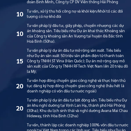
đoàn Bình Minh, Công ty CP DV Viễn thông Hải Phòng
Tư vấn, xử lý thu hồi công nợ và khởi kiện/khởi tố các đối
10
tượng có nợ khó đòi
Tư vấn pháp lý đầu tư, giấy phép, chuyển nhượng các dự
án khoáng sản. Tiêu biểu như Dự án khai thác Khoáng sản
10
của Công ty khoáng sản An Vượng tại huyện Đà Bắc tỉnh
Hoà Bình (50ha).
Tư vấn pháp lý dự án đầu tư mở rộng sản xuất. Tiêu biểu
như Dự án sản xuất 50 triệu sản phẩm điện tử thanh toán
15
Công ty TNHH ST Vina (Hàn Quốc); Dự án mở rộng quy mô
sản xuất của Công ty TNHH RFTech Việt Nam lên 20 triệu đô
la Mỹ;
Tư vấn hợp đồng chuyển giao công nghệ và thực hiện thủ
20
tục đăng ký hợp đồng chuyển giao công nghệ (hầu hết là
doanh nghiệp có vốn đầu tư nước ngoài)
Tư vấn pháp lý dự án đầu tư bất động sản. Tiêu biểu như Dự
án khu nghỉ dưỡng tại Vịnh Lan Hạ, thành phố Hải Phòng
20
(30ha); Khu du lịch sinh thái và nghỉ dưỡng Avana Mai Chau
Hideway, tỉnh Hòa Bình (32ha)
Tư vấn, thành lập các doanh nghiệp 100% vốn đầu tư nước
ngoài tại Việt Nam trong các lĩnh vực. Tiêu biểu như Dự án