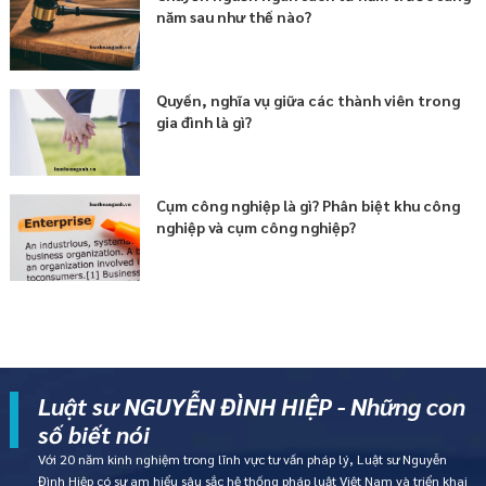
năm sau như thế nào?
Quyền, nghĩa vụ giữa các thành viên trong
gia đình là gì?
Cụm công nghiệp là gì? Phân biệt khu công
nghiệp và cụm công nghiệp?
Luật sư NGUYỄN ĐÌNH HIỆP - Những con
số biết nói
Với 20 năm kinh nghiệm trong lĩnh vực tư vấn pháp lý, Luật sư Nguyễn
Đình Hiệp có sự am hiểu sâu sắc hệ thống pháp luật Việt Nam và triển khai