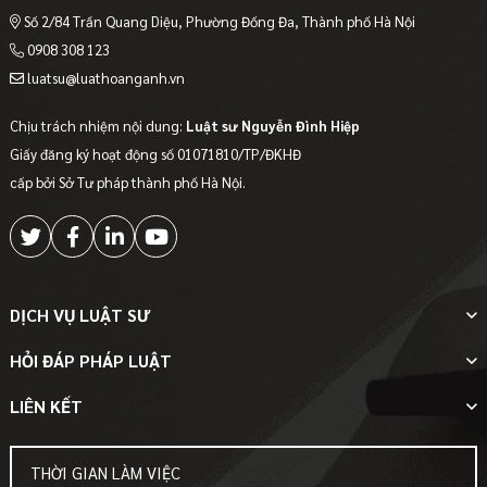
Số 2/84 Trần Quang Diệu, Phường Đống Đa, Thành phố Hà Nội
0908 308 123
luatsu@luathoanganh.vn
Chịu trách nhiệm nội dung:
Luật sư Nguyễn Đình Hiệp
Giấy đăng ký hoạt động số 01071810/TP/ĐKHĐ
cấp bởi Sở Tư pháp thành phố Hà Nội.
DỊCH VỤ LUẬT SƯ
HỎI ĐÁP PHÁP LUẬT
LIÊN KẾT
THỜI GIAN LÀM VIỆC