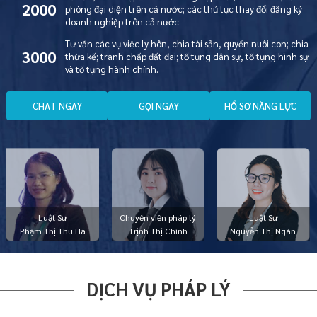
2000
phòng đại diện trên cả nước; các thủ tục thay đổi đăng ký
doanh nghiệp trên cả nước
Tư vấn các vụ việc ly hôn, chia tài sản, quyền nuôi con; chia
3000
thừa kế; tranh chấp đất đai; tố tụng dân sự, tố tụng hình sự
và tố tụng hành chính.
C
H
A
T
N
G
A
Y
G
Ọ
I
N
G
A
Y
H
Ồ
S
Ơ
N
Ă
N
G
L
Ự
C
Luật Sư
Chuyên viên pháp lý
Luật Sư
Phạm Thị Thu Hà
Trịnh Thị Chình
Nguyễn Thị Ngàn
DỊCH VỤ PHÁP LÝ