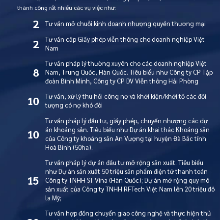
thành công rất nhiều các vụ việc như:
2
Tư vấn mở chuỗi kinh doanh nhượng quyền thương mại
Tư vấn cấp Giấy phép viễn thông cho doanh nghiệp Việt
2
Nam
Tư vấn pháp lý thường xuyên cho các doanh nghiệp Việt
8
Nam, Trung Quốc, Hàn Quốc. Tiêu biểu như Công ty CP Tập
đoàn Bình Minh, Công ty CP DV Viễn thông Hải Phòng
Tư vấn, xử lý thu hồi công nợ và khởi kiện/khởi tố các đối
10
tượng có nợ khó đòi
Tư vấn pháp lý đầu tư, giấy phép, chuyển nhượng các dự
án khoáng sản. Tiêu biểu như Dự án khai thác Khoáng sản
10
của Công ty khoáng sản An Vượng tại huyện Đà Bắc tỉnh
Hoà Bình (50ha).
Tư vấn pháp lý dự án đầu tư mở rộng sản xuất. Tiêu biểu
như Dự án sản xuất 50 triệu sản phẩm điện tử thanh toán
15
Công ty TNHH ST Vina (Hàn Quốc); Dự án mở rộng quy mô
sản xuất của Công ty TNHH RFTech Việt Nam lên 20 triệu đô
la Mỹ;
Tư vấn hợp đồng chuyển giao công nghệ và thực hiện thủ