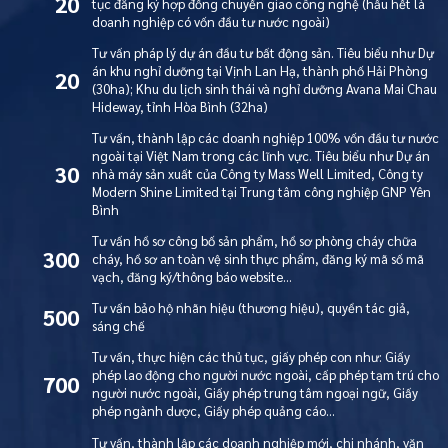
20
tục đăng ký hợp đồng chuyển giao công nghệ (hầu hết là
doanh nghiệp có vốn đầu tư nước ngoài)
Tư vấn pháp lý dự án đầu tư bất động sản. Tiêu biểu như Dự
án khu nghỉ dưỡng tại Vịnh Lan Hạ, thành phố Hải Phòng
20
(30ha); Khu du lịch sinh thái và nghỉ dưỡng Avana Mai Chau
Hideway, tỉnh Hòa Bình (32ha)
Tư vấn, thành lập các doanh nghiệp 100% vốn đầu tư nước
ngoài tại Việt Nam trong các lĩnh vực. Tiêu biểu như Dự án
30
nhà máy sản xuất của Công ty Mass Well Limited, Công ty
Modern Shine Limited tại Trung tâm công nghiệp GNP Yên
Bình
Tư vấn hồ sơ công bố sản phẩm, hồ sơ phòng cháy chữa
300
cháy, hồ sơ an toàn vệ sinh thực phẩm, đăng ký mã số mã
vạch, đăng ký/thông báo website…
Tư vấn bảo hộ nhãn hiệu (thương hiệu), quyền tác giả,
500
sáng chế
Tư vấn, thực hiện các thủ tục, giấy phép con như: Giấy
phép lao động cho người nước ngoài, cấp phép tạm trú cho
700
người nước ngoài, Giấy phép trung tâm ngoại ngữ, Giấy
phép ngành dược, Giấy phép quảng cáo…
Tư vấn, thành lập các doanh nghiệp mới, chi nhánh, văn