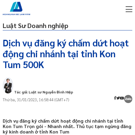
Luật Sư Doanh nghiệp
Dịch vụ đăng ký chấm dứt hoạt
động chi nhánh tại tỉnh Kon
miễn phí qua zalo
ật sư trực tuyến online
Tum 500K
p công ty/doanh nghiệp
Chấm dứt chi nhánh là gì và yêu cầu, căn
trọn gói
cứ chấm dứt hoạt động chi nhánh?
miễn phí qua zalo
Tác giả: Luật sư Nguyễn Đình Hiệp
Yêu cầu, điều kiện thực hiện chấm dứt
ật sư trực tuyến online
hoạt động của chi nhánh là gì?
Thứ ba, 31/01/2023, 16:58:44 (GMT+7)
Hồ sơ bạn cần chuẩn bị khi đăng ký chấm
p công ty/doanh nghiệp
dứt hoạt động của chi nhánh là gì?
trọn gói
Dịch vụ đăng ký chấm dứt hoạt động chi nhánh tại tỉnh
Nộp hồ sơ chấm dứt hoạt động chi
p công ty/doanh nghiệp
Kon Tum Trọn gói - Nhanh nhất. Thủ tục tạm ngừng đăng
nhánh ở đâu?
trọn gói
ký kinh doanh ở tỉnh Kon Tum