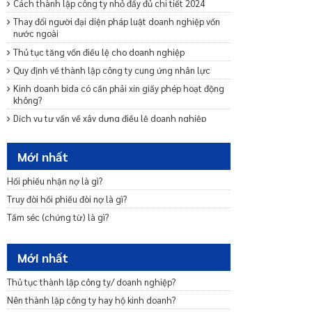
Cách thành lập công ty nhỏ đầy đủ chi tiết 2024
Thay đổi người đại diện pháp luật doanh nghiệp vốn
nước ngoài
Thủ tục tăng vốn điều lệ cho doanh nghiệp
Quy định về thành lập công ty cung ứng nhân lực
Kinh doanh bida có cần phải xin giấy phép hoạt động
không?
Dịch vụ tư vấn về xây dựng điều lệ doanh nghiệp
Dịch vụ tư vấn sửa đổi bổ sung Điều lệ công ty mới
nhất 2024
Mới nhất
Mẫu giấy đề nghị dừng thực hiện thủ tục đăng ký
doanh nghiệp
Hối phiếu nhận nợ là gì?
Quy định về giấy phép kinh doanh cà phê mới nhất
Truy đòi hối phiếu đòi nợ là gì?
2024
Tấm séc (chứng từ) là gì?
Quy định về chuyển đổi loại hình doanh nghiệp mới
nhất 2024
Mới nhất
Mẫu cam kết bảo lãnh phát hành trái phiếu ra công
chúng
Thủ tục thành lập công ty/ doanh nghiệp?
Dịch vụ tư vấn khởi nghiệp – Startup trọn gói uy tín
Nên thành lập công ty hay hộ kinh doanh?
Tư vấn miễn nhiệm bãi miễn thành viên Ban quản trị