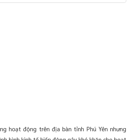
ng hoạt động trên địa bàn tỉnh Phú Yên nhưng
nh hình kinh tế biến động gây khó khăn cho hoạt