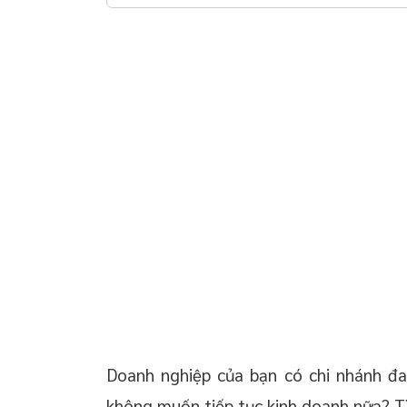
Phú Yên
 chuyển giao công
Thời gian nhận kết quả
03 lưu ý khi chấm dứt hoạt động chi nhánh là
 doanh nghiệp trọn
gì?
oanh nghiệp mới
Chi phí khi thực hiện đăng ký chấm dứt hoạt
động chi nhánh
 thường xuyên cho
Dịch vụ đăng ký tạm ngừng kinh doanh công ty
tại tỉnh Phú Yên
 thường xuyên cho
p – Startup
Doanh nghiệp của bạn có chi nhánh đa
không muốn tiếp tục kinh doanh nữa? Tì