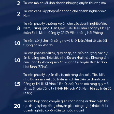
2
Tư vấn mở chuỗi kinh doanh nhượng quyền thương mại
Tư vấn cấp Giấy phép viễn thông cho doanh nghiệp Việt
2
Nam
Tư vấn pháp lý thường xuyên cho các doanh nghiệp Việt
8
Nam, Trung Quốc, Hàn Quốc. Tiêu biểu như Công ty CP Tập
đoàn Bình Minh, Công ty CP DV Viễn thông Hải Phòng
Tư vấn, xử lý thu hồi công nợ và khởi kiện/khởi tố các đối
10
tượng có nợ khó đòi
Tư vấn pháp lý đầu tư, giấy phép, chuyển nhượng các dự
án khoáng sản. Tiêu biểu như Dự án khai thác Khoáng sản
10
của Công ty khoáng sản An Vượng tại huyện Đà Bắc tỉnh
Hoà Bình (50ha).
Tư vấn pháp lý dự án đầu tư mở rộng sản xuất. Tiêu biểu
như Dự án sản xuất 50 triệu sản phẩm điện tử thanh toán
15
Công ty TNHH ST Vina (Hàn Quốc); Dự án mở rộng quy mô
sản xuất của Công ty TNHH RFTech Việt Nam lên 20 triệu đô
la Mỹ;
Tư vấn hợp đồng chuyển giao công nghệ và thực hiện thủ
20
tục đăng ký hợp đồng chuyển giao công nghệ (hầu hết là
doanh nghiệp có vốn đầu tư nước ngoài)