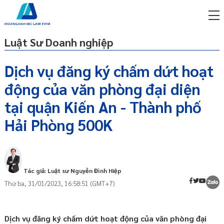
Luật Sư Doanh nghiệp
Dịch vụ đăng ký chấm dứt hoạt
động của văn phòng đại diện
miễn phí qua zalo
ật sư trực tuyến online
tại quận Kiến An - Thành phố
Hải Phòng 500K
p công ty/doanh nghiệp
Văn phòng đại diện là gì và yêu cầu, căn
trọn gói
cứ chấm dứt hoạt động văn phòng đại
miễn phí qua zalo
diện?
ật sư trực tuyến online
Yêu cầu, điều kiện thực hiện chấm dứt
Tác giả: Luật sư Nguyễn Đình Hiệp
hoạt động của văn phòng đại diện là gì?
p công ty/doanh nghiệp
Thứ ba, 31/01/2023, 16:58:51 (GMT+7)
Thủ tục đăng ký chấm dứt hoạt động đối
trọn gói
với văn phòng đại diện như thế nào?
p công ty/doanh nghiệp
Nộp hồ sơ chấm dứt hoạt động của văn
trọn gói
Dịch vụ đăng ký chấm dứt hoạt động của văn phòng đại
phòng đại diện ở đâu?