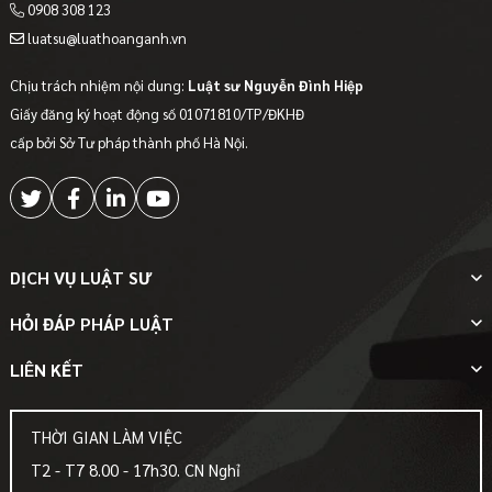
0908 308 123
luatsu@luathoanganh.vn
Chịu trách nhiệm nội dung:
Luật sư Nguyễn Đình Hiệp
Giấy đăng ký hoạt động số 01071810/TP/ĐKHĐ
cấp bởi Sở Tư pháp thành phố Hà Nội.
DỊCH VỤ LUẬT SƯ
HỎI ĐÁP PHÁP LUẬT
LIÊN KẾT
THỜI GIAN LÀM VIỆC
T2 - T7 8.00 - 17h30. CN Nghỉ