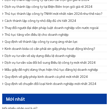
Dịch vụ thành lập công ty tại Điện Biên trọn gói giá rẻ 2024
Thủ tục thành lập công ty TNHH mới nhất năm 2024 như thế nào?
Cách thành lập công ty nhỏ đầy đủ chi tiết 2024
Thay đổi người đại diện pháp luật doanh nghiệp vốn nước ngoài
Thủ tục tăng vốn điều lệ cho doanh nghiệp
Quy định về thành lập công ty cung ứng nhân lực
Kinh doanh bida có cần phải xin giấy phép hoạt động không?
Dịch vụ tư vấn về xây dựng điều lệ doanh nghiệp
Dịch vụ tư vấn sửa đổi bổ sung Điều lệ công ty mới nhất 2024
Mẫu giấy đề nghị dừng thực hiện thủ tục đăng ký doanh nghiệp
Quy định về giấy phép kinh doanh cà phê mới nhất 2024
Quy định về chuyển đổi loại hình doanh nghiệp mới nhất 2024
Mẫu cam kết bảo lãnh phát hành trái phiếu ra công chúng
Dịch vụ tư vấn khởi nghiệp – Startup trọn gói uy tín
Mới nhất
Tư vấn miễn nhiệm bãi miễn thành viên Ban quản trị nhà chung cư
Hối phiếu nhận nợ là gì?