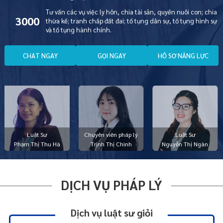
Tư vấn các vụ việc ly hôn, chia tài sản, quyền nuôi con; chia
3000
thừa kế; tranh chấp đất đai; tố tụng dân sự, tố tụng hình sự
và tố tụng hành chính.
C
H
A
T
N
G
A
Y
G
Ọ
I
N
G
A
Y
H
Ồ
S
Ơ
N
Ă
N
G
L
Ự
C
Luật Sư
Chuyên viên pháp lý
Luật Sư
Phạm Thị Thu Hà
Trịnh Thị Chình
Nguyễn Thị Ngàn
DỊCH VỤ PHÁP LÝ
Dịch vụ luật sư giỏi