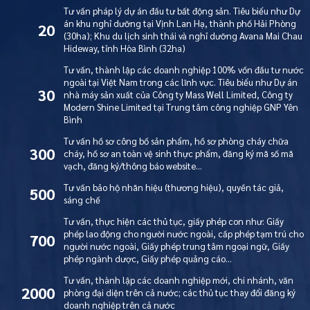
Tư vấn pháp lý dự án đầu tư bất động sản. Tiêu biểu như Dự
án khu nghỉ dưỡng tại Vịnh Lan Hạ, thành phố Hải Phòng
20
(30ha); Khu du lịch sinh thái và nghỉ dưỡng Avana Mai Chau
Hideway, tỉnh Hòa Bình (32ha)
Tư vấn, thành lập các doanh nghiệp 100% vốn đầu tư nước
ngoài tại Việt Nam trong các lĩnh vực. Tiêu biểu như Dự án
30
nhà máy sản xuất của Công ty Mass Well Limited, Công ty
Modern Shine Limited tại Trung tâm công nghiệp GNP Yên
Bình
Tư vấn hồ sơ công bố sản phẩm, hồ sơ phòng cháy chữa
300
cháy, hồ sơ an toàn vệ sinh thực phẩm, đăng ký mã số mã
vạch, đăng ký/thông báo website…
Tư vấn bảo hộ nhãn hiệu (thương hiệu), quyền tác giả,
500
sáng chế
Tư vấn, thực hiện các thủ tục, giấy phép con như: Giấy
phép lao động cho người nước ngoài, cấp phép tạm trú cho
700
người nước ngoài, Giấy phép trung tâm ngoại ngữ, Giấy
phép ngành dược, Giấy phép quảng cáo…
Tư vấn, thành lập các doanh nghiệp mới, chi nhánh, văn
2000
phòng đại diện trên cả nước; các thủ tục thay đổi đăng ký
doanh nghiệp trên cả nước