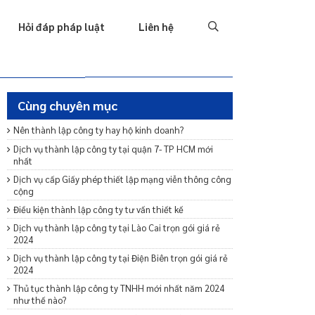
Tố tụng
Thu hồi nợ
Hình sự
Hôn nhân & Gia đình
T
Hỏi đáp pháp luật
Liên hệ
Cùng chuyên mục
Nên thành lập công ty hay hộ kinh doanh?
Dịch vụ thành lập công ty tại quận 7- TP HCM mới
nhất
Dịch vụ cấp Giấy phép thiết lập mạng viễn thông công
cộng
Điều kiện thành lập công ty tư vấn thiết kế
Dịch vụ thành lập công ty tại Lào Cai trọn gói giá rẻ
2024
Dịch vụ thành lập công ty tại Điện Biên trọn gói giá rẻ
2024
Thủ tục thành lập công ty TNHH mới nhất năm 2024
như thế nào?