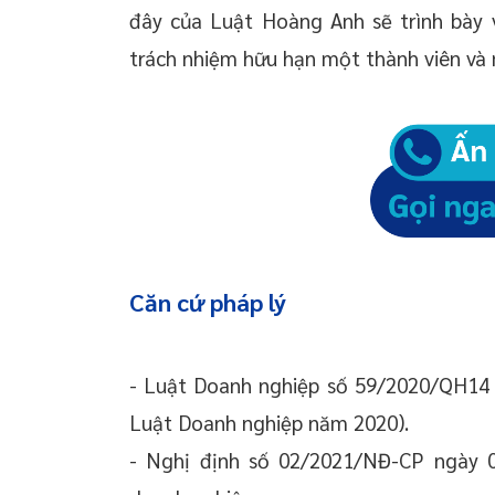
ty trách nhiệm hữu hạn một thành viên
đây của Luật Hoàng Anh sẽ trình bày 
Dịch vụ đăng ký thay đổi chủ sở hữu công ty
trách nhiệm hữu hạn một thành viên và 
trách nhiệm hữu hạn một thành viên của Luật
Hoàng Anh
Căn cứ pháp lý
- Luật Doanh nghiệp số 59/2020/QH14 
Luật Doanh nghiệp năm 2020).
- Nghị định số 02/2021/NĐ-CP ngày 0