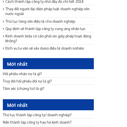
Cách thành lập công ty nhỏ đầy đủ chi tiết 2024
Thay đổi người đại diện pháp luật doanh nghiệp vốn
nước ngoài
Thủ tục tăng vốn điều lệ cho doanh nghiệp
Quy định về thành lập công ty cung ứng nhân lực
Kinh doanh bida có cần phải xin giấy phép hoạt động
không?
Dịch vụ tư vấn về xây dựng điều lệ doanh nghiệp
Dịch vụ tư vấn sửa đổi bổ sung Điều lệ công ty mới
nhất 2024
Mới nhất
Mẫu giấy đề nghị dừng thực hiện thủ tục đăng ký
doanh nghiệp
Hối phiếu nhận nợ là gì?
Quy định về giấy phép kinh doanh cà phê mới nhất
Truy đòi hối phiếu đòi nợ là gì?
2024
Tấm séc (chứng từ) là gì?
Quy định về chuyển đổi loại hình doanh nghiệp mới
nhất 2024
Mới nhất
Mẫu cam kết bảo lãnh phát hành trái phiếu ra công
chúng
Thủ tục thành lập công ty/ doanh nghiệp?
Dịch vụ tư vấn khởi nghiệp – Startup trọn gói uy tín
Nên thành lập công ty hay hộ kinh doanh?
Tư vấn miễn nhiệm bãi miễn thành viên Ban quản trị