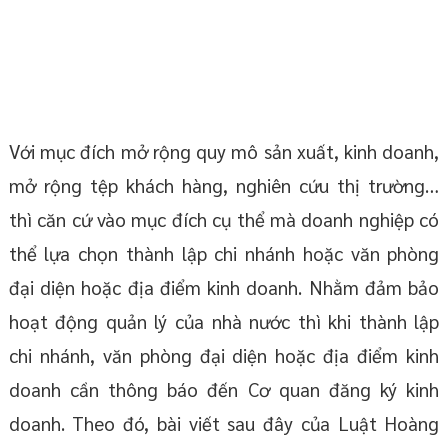
Thời hạn xử lý hồ sơ đăng ký hoạt
động chi nhánh, văn phòng đại diện và
thông báo địa điểm kinh doanh là bao
lâu?
Dịch vụ đăng ký hoạt động chi nhánh,
văn phòng đại diện, thông báo lập địa điểm
kinh doanh
Với mục đích mở rộng quy mô sản xuất, kinh doanh,
mở rộng tệp khách hàng, nghiên cứu thị trường…
thì căn cứ vào mục đích cụ thể mà doanh nghiệp có
thể lựa chọn thành lập chi nhánh hoặc văn phòng
đại diện hoặc địa điểm kinh doanh. Nhằm đảm bảo
hoạt động quản lý của nhà nước thì khi thành lập
chi nhánh, văn phòng đại diện hoặc địa điểm kinh
doanh cần thông báo đến Cơ quan đăng ký kinh
doanh. Theo đó, bài viết sau đây của Luật Hoàng