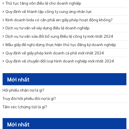
Thủ tục tăng vốn điều lệ cho doanh nghiệp
Quy định về thành lập công ty cung ứng nhân lực
Kinh doanh bida có cần phải xin giấy phép hoạt động không?
Dịch vụ tư vấn về xây dựng điều lệ doanh nghiệp
Dịch vụ tư vấn sửa đổi bổ sung Điều lệ công ty mới nhất 2024
Mẫu giấy đề nghị dừng thực hiện thủ tục đăng ký doanh nghiệp
Quy định về giấy phép kinh doanh cà phê mới nhất 2024
Quy định về chuyển đổi loại hình doanh nghiệp mới nhất 2024
Mẫu cam kết bảo lãnh phát hành trái phiếu ra công chúng
Dịch vụ tư vấn khởi nghiệp – Startup trọn gói uy tín
Mới nhất
Tư vấn miễn nhiệm bãi miễn thành viên Ban quản trị nhà chung cư
Hối phiếu nhận nợ là gì?
Truy đòi hối phiếu đòi nợ là gì?
Tấm séc (chứng từ) là gì?
Mới nhất