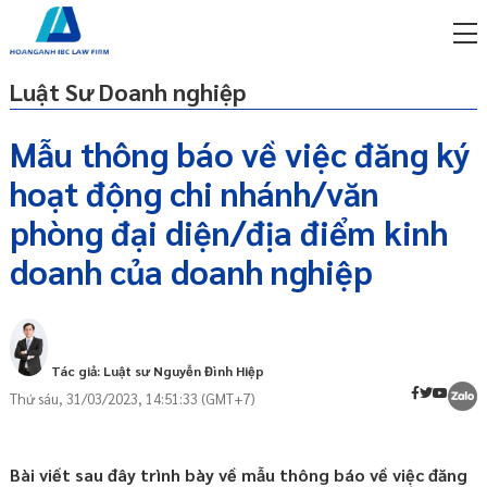
Luật Sư Doanh nghiệp
Mẫu thông báo về việc đăng ký
hoạt động chi nhánh/văn
miễn phí qua zalo
Căn cứ pháp lý
ật sư trực tuyến online
phòng đại diện/địa điểm kinh
Chi nhánh, văn phòng đại diện, địa điểm
doanh của doanh nghiệp
p công ty/doanh nghiệp
kinh doanh là gì?
trọn gói
Doanh nghiệp có quyền thành lập hoạt
động chi nhánh, văn phòng đại diện, địa
miễn phí qua zalo
điểm kinh doanh không?
ật sư trực tuyến online
Tác giả: Luật sư Nguyễn Đình Hiệp
Mẫu thông báo về việc đăng ký hoạt
p công ty/doanh nghiệp
động chi nhánh/ văn phòng địa diện/ địa
Thứ sáu, 31/03/2023, 14:51:33 (GMT+7)
trọn gói
điểm kinh doanh
p công ty/doanh nghiệp
Hồ sơ thông báo về việc đăng ký hoạt
trọn gói
Bài viết sau đây trình bày về mẫu thông báo về việc đăng
động chi nhánh/ văn phòng địa diện/ địa