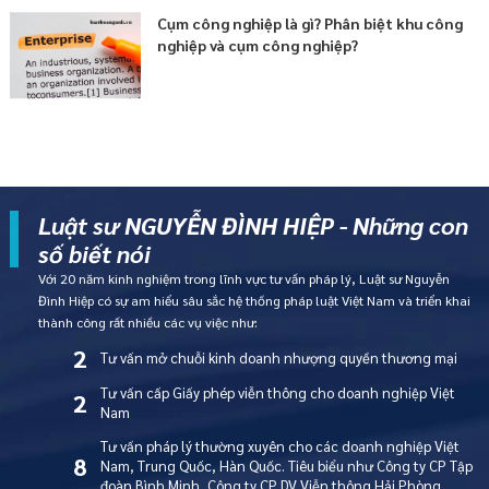
Cụm công nghiệp là gì? Phân biệt khu công
nghiệp và cụm công nghiệp?
Luật sư NGUYỄN ĐÌNH HIỆP - Những con
số biết nói
Với 20 năm kinh nghiệm trong lĩnh vực tư vấn pháp lý, Luật sư Nguyễn
Đình Hiệp có sự am hiểu sâu sắc hệ thống pháp luật Việt Nam và triển khai
thành công rất nhiều các vụ việc như:
2
Tư vấn mở chuỗi kinh doanh nhượng quyền thương mại
Tư vấn cấp Giấy phép viễn thông cho doanh nghiệp Việt
2
Nam
Tư vấn pháp lý thường xuyên cho các doanh nghiệp Việt
8
Nam, Trung Quốc, Hàn Quốc. Tiêu biểu như Công ty CP Tập
T
ư
v
ấ
n
m
i
ễ
n
p
h
í
n
g
a
y
C
h
a
t
v
ớ
i
l
u
ậ
t
s
ư
đoàn Bình Minh, Công ty CP DV Viễn thông Hải Phòng