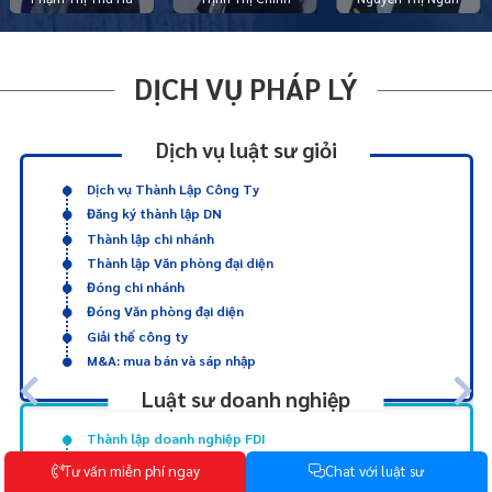
DỊCH VỤ PHÁP LÝ
Dịch vụ luật sư giỏi
Dịch vụ Thành Lập Công Ty
Đăng ký thành lập DN
Thành lập chi nhánh
Thành lập Văn phòng đại diện
Đóng chi nhánh
Đóng Văn phòng đại diện
Giải thể công ty
M&A: mua bán và sáp nhập
Luật sư doanh nghiệp
Thành lập doanh nghiệp FDI
Thay đổi GCNĐT
T
ư
v
ấ
n
m
i
ễ
n
p
h
í
n
g
a
y
C
h
a
t
v
ớ
i
l
u
ậ
t
s
ư
Thay đổi người ĐDPL FDI