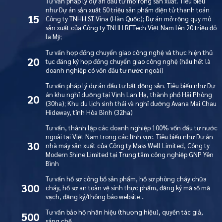
Tư vấn pháp lý dự án đầu tư mở rộng sản xuất. Tiêu biểu
như Dự án sản xuất 50 triệu sản phẩm điện tử thanh toán
15
Công ty TNHH ST Vina (Hàn Quốc); Dự án mở rộng quy mô
sản xuất của Công ty TNHH RFTech Việt Nam lên 20 triệu đô
la Mỹ;
Tư vấn hợp đồng chuyển giao công nghệ và thực hiện thủ
20
tục đăng ký hợp đồng chuyển giao công nghệ (hầu hết là
doanh nghiệp có vốn đầu tư nước ngoài)
Tư vấn pháp lý dự án đầu tư bất động sản. Tiêu biểu như Dự
án khu nghỉ dưỡng tại Vịnh Lan Hạ, thành phố Hải Phòng
20
(30ha); Khu du lịch sinh thái và nghỉ dưỡng Avana Mai Chau
Hideway, tỉnh Hòa Bình (32ha)
Tư vấn, thành lập các doanh nghiệp 100% vốn đầu tư nước
ngoài tại Việt Nam trong các lĩnh vực. Tiêu biểu như Dự án
30
nhà máy sản xuất của Công ty Mass Well Limited, Công ty
Modern Shine Limited tại Trung tâm công nghiệp GNP Yên
Bình
Tư vấn hồ sơ công bố sản phẩm, hồ sơ phòng cháy chữa
300
cháy, hồ sơ an toàn vệ sinh thực phẩm, đăng ký mã số mã
vạch, đăng ký/thông báo website…
Tư vấn bảo hộ nhãn hiệu (thương hiệu), quyền tác giả,
500
sáng chế