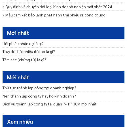
Quy định về chuyển đổi loại hình doanh nghiệp mới nhất 2024
Mẫu cam kết bảo lãnh phát hành trái phiếu ra công chúng
Dịch vụ tư vấn khởi nghiệp – Startup trọn gói uy tín
Tư vấn miễn nhiệm bãi miễn thành viên Ban quản trị nhà chung cư
Mới nhất
Dịch vụ tư vấn hợp tác đầu tư BCC triển khai thực hiện dự án
Hối phiếu nhận nợ là gì?
Truy đòi hối phiếu đòi nợ là gì?
Tấm séc (chứng từ) là gì?
Mới nhất
Thủ tục thành lập công ty/ doanh nghiệp?
Nên thành lập công ty hay hộ kinh doanh?
Dịch vụ thành lập công ty tại quận 7- TP HCM mới nhất
Xem nhiều