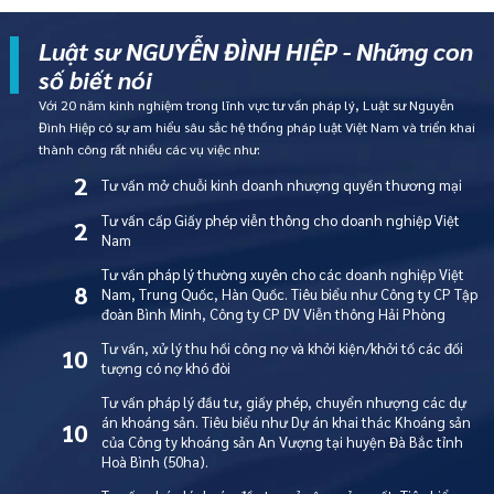
Luật sư NGUYỄN ĐÌNH HIỆP - Những con
số biết nói
Với 20 năm kinh nghiệm trong lĩnh vực tư vấn pháp lý, Luật sư Nguyễn
Đình Hiệp có sự am hiểu sâu sắc hệ thống pháp luật Việt Nam và triển khai
thành công rất nhiều các vụ việc như:
2
Tư vấn mở chuỗi kinh doanh nhượng quyền thương mại
Tư vấn cấp Giấy phép viễn thông cho doanh nghiệp Việt
2
Nam
Tư vấn pháp lý thường xuyên cho các doanh nghiệp Việt
8
Nam, Trung Quốc, Hàn Quốc. Tiêu biểu như Công ty CP Tập
đoàn Bình Minh, Công ty CP DV Viễn thông Hải Phòng
Tư vấn, xử lý thu hồi công nợ và khởi kiện/khởi tố các đối
10
tượng có nợ khó đòi
Tư vấn pháp lý đầu tư, giấy phép, chuyển nhượng các dự
án khoáng sản. Tiêu biểu như Dự án khai thác Khoáng sản
10
của Công ty khoáng sản An Vượng tại huyện Đà Bắc tỉnh
Hoà Bình (50ha).