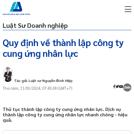
Luật Sư Doanh nghiệp
Quy định về thành lập công ty
cung ứng nhân lực
miễn phí qua zalo
Cung ứng nhân lực là gì?
ật sư trực tuyến online
Công ty cung ứng nhân lực là gì?
p công ty/doanh nghiệp
Điều kiện thành lập công ty cung ứng
trọn gói
Tác giả: Luật sư Nguyễn Đình Hiệp
nhân lực
Thứ năm, 11/01/2024, 07:45:38 (GMT+7)
miễn phí qua zalo
Điều kiện về chủ thể thành lập công
ật sư trực tuyến online
ty cung ứng nhân lực
Điều kiện cấp giấy phép thành lập
p công ty/doanh nghiệp
Thủ tục thành lập công ty cung ứng nhân lực. Dịch vụ
công ty cung ứng nhân lực
trọn gói
thành lập công ty cung ứng nhân lực nhanh chóng - hiệu
quả.
Hồ sơ đề nghị cấp giấy phép thành lập
p công ty/doanh nghiệp
công ty cung ứng nhân lực
trọn gói