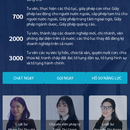
Tư vấn, thực hiện các thủ tục, giấy phép con như: Giấy
phép lao động cho người nước ngoài, cấp phép tạm trú cho
700
người nước ngoài, Giấy phép trung tâm ngoại ngữ, Giấy
phép ngành dược, Giấy phép quảng cáo…
Tư vấn, thành lập các doanh nghiệp mới, chi nhánh, văn
2000
phòng đại diện trên cả nước; các thủ tục thay đổi đăng ký
doanh nghiệp trên cả nước
Tư vấn các vụ việc ly hôn, chia tài sản, quyền nuôi con; chia
3000
thừa kế; tranh chấp đất đai; tố tụng dân sự, tố tụng hình sự
và tố tụng hành chính.
C
H
A
T
N
G
A
Y
G
Ọ
I
N
G
A
Y
H
Ồ
S
Ơ
N
Ă
N
G
L
Ự
C
Luật Sư
Chuyên viên pháp lý
Luật Sư
Phạm Thị Thu Hà
Trịnh Thị Chình
Nguyễn Thị Ngàn