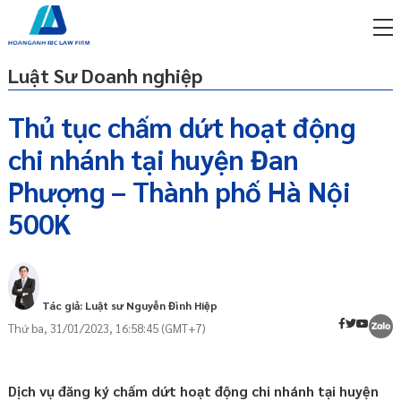
Luật Sư Doanh nghiệp
Thủ tục chấm dứt hoạt động
chi nhánh tại huyện Đan
miễn phí qua zalo
ật sư trực tuyến online
Phượng – Thành phố Hà Nội
500K
p công ty/doanh nghiệp
Chấm dứt chi nhánh là gì và yêu cầu, căn
trọn gói
cứ chấm dứt hoạt động chi nhánh?
miễn phí qua zalo
Yêu cầu, điều kiện thực hiện chấm dứt
ật sư trực tuyến online
hoạt động của chi nhánh là gì?
Tác giả: Luật sư Nguyễn Đình Hiệp
Hồ sơ bạn cần chuẩn bị khi đăng ký chấm
p công ty/doanh nghiệp
Thứ ba, 31/01/2023, 16:58:45 (GMT+7)
dứt hoạt động của chi nhánh là gì?
trọn gói
Nộp hồ sơ chấm dứt hoạt động chi
p công ty/doanh nghiệp
nhánh ở đâu?
trọn gói
Dịch vụ đăng ký chấm dứt hoạt động chi nhánh tại huyện