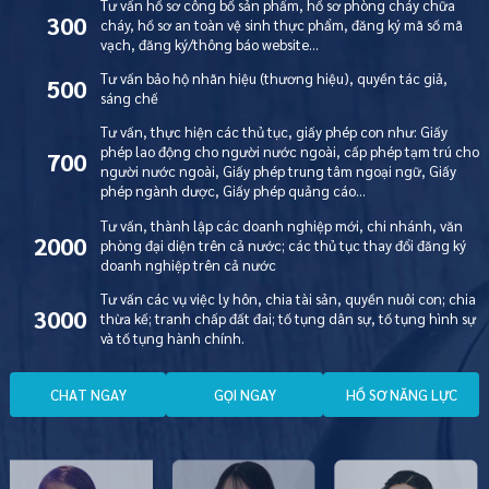
Tư vấn hồ sơ công bố sản phẩm, hồ sơ phòng cháy chữa
300
cháy, hồ sơ an toàn vệ sinh thực phẩm, đăng ký mã số mã
vạch, đăng ký/thông báo website…
Tư vấn bảo hộ nhãn hiệu (thương hiệu), quyền tác giả,
500
sáng chế
Tư vấn, thực hiện các thủ tục, giấy phép con như: Giấy
phép lao động cho người nước ngoài, cấp phép tạm trú cho
700
người nước ngoài, Giấy phép trung tâm ngoại ngữ, Giấy
phép ngành dược, Giấy phép quảng cáo…
Tư vấn, thành lập các doanh nghiệp mới, chi nhánh, văn
2000
phòng đại diện trên cả nước; các thủ tục thay đổi đăng ký
doanh nghiệp trên cả nước
Tư vấn các vụ việc ly hôn, chia tài sản, quyền nuôi con; chia
3000
thừa kế; tranh chấp đất đai; tố tụng dân sự, tố tụng hình sự
và tố tụng hành chính.
C
H
A
T
N
G
A
Y
G
Ọ
I
N
G
A
Y
H
Ồ
S
Ơ
N
Ă
N
G
L
Ự
C