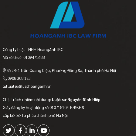
Công ty Luật TNHH HoangAnh IBC
Mã số thuế: 0109471688
Số 2/84 Trần Quang Diệu, Phường Đống Đa, Thành phố Hà Nội
0908 308 123
luatsu@luathoanganh.vn
Chịu trách nhiệm nội dung:
Luật sư Nguyễn Đình Hiệp
Giấy đăng ký hoạt động số 01071810/TP/ĐKHĐ
cấp bởi Sở Tư pháp thành phố Hà Nội.