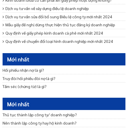
Kinh doanh bida có cần phải xin giấy phép hoạt động không?
Dịch vụ tư vấn về xây dựng điều lệ doanh nghiệp
Dịch vụ tư vấn sửa đổi bổ sung Điều lệ công ty mới nhất 2024
Mẫu giấy đề nghị dừng thực hiện thủ tục đăng ký doanh nghiệp
Quy định về giấy phép kinh doanh cà phê mới nhất 2024
Quy định về chuyển đổi loại hình doanh nghiệp mới nhất 2024
Mẫu cam kết bảo lãnh phát hành trái phiếu ra công chúng
Dịch vụ tư vấn khởi nghiệp – Startup trọn gói uy tín
Mới nhất
Tư vấn miễn nhiệm bãi miễn thành viên Ban quản trị nhà chung cư
Hối phiếu nhận nợ là gì?
Truy đòi hối phiếu đòi nợ là gì?
Tấm séc (chứng từ) là gì?
Mới nhất
Thủ tục thành lập công ty/ doanh nghiệp?
Nên thành lập công ty hay hộ kinh doanh?