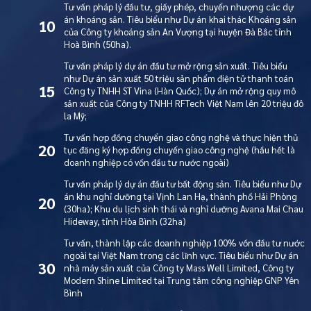
Tư vấn pháp lý đầu tư, giấy phép, chuyển nhượng các dự
án khoáng sản. Tiêu biểu như Dự án khai thác Khoáng sản
10
của Công ty khoáng sản An Vượng tại huyện Đà Bắc tỉnh
Hoà Bình (50ha).
Tư vấn pháp lý dự án đầu tư mở rộng sản xuất. Tiêu biểu
như Dự án sản xuất 50 triệu sản phẩm điện tử thanh toán
15
Công ty TNHH ST Vina (Hàn Quốc); Dự án mở rộng quy mô
sản xuất của Công ty TNHH RFTech Việt Nam lên 20 triệu đô
la Mỹ;
Tư vấn hợp đồng chuyển giao công nghệ và thực hiện thủ
20
tục đăng ký hợp đồng chuyển giao công nghệ (hầu hết là
doanh nghiệp có vốn đầu tư nước ngoài)
Tư vấn pháp lý dự án đầu tư bất động sản. Tiêu biểu như Dự
án khu nghỉ dưỡng tại Vịnh Lan Hạ, thành phố Hải Phòng
20
(30ha); Khu du lịch sinh thái và nghỉ dưỡng Avana Mai Chau
Hideway, tỉnh Hòa Bình (32ha)
Tư vấn, thành lập các doanh nghiệp 100% vốn đầu tư nước
ngoài tại Việt Nam trong các lĩnh vực. Tiêu biểu như Dự án
30
nhà máy sản xuất của Công ty Mass Well Limited, Công ty
Modern Shine Limited tại Trung tâm công nghiệp GNP Yên
Bình