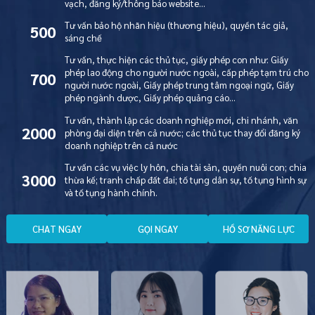
vạch, đăng ký/thông báo website…
Tư vấn bảo hộ nhãn hiệu (thương hiệu), quyền tác giả,
500
sáng chế
Tư vấn, thực hiện các thủ tục, giấy phép con như: Giấy
phép lao động cho người nước ngoài, cấp phép tạm trú cho
700
người nước ngoài, Giấy phép trung tâm ngoại ngữ, Giấy
phép ngành dược, Giấy phép quảng cáo…
Tư vấn, thành lập các doanh nghiệp mới, chi nhánh, văn
2000
phòng đại diện trên cả nước; các thủ tục thay đổi đăng ký
doanh nghiệp trên cả nước
Tư vấn các vụ việc ly hôn, chia tài sản, quyền nuôi con; chia
3000
thừa kế; tranh chấp đất đai; tố tụng dân sự, tố tụng hình sự
và tố tụng hành chính.
C
H
A
T
N
G
A
Y
G
Ọ
I
N
G
A
Y
H
Ồ
S
Ơ
N
Ă
N
G
L
Ự
C