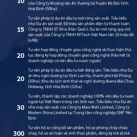
10
của Công ty khoáng sản An Vượng tại huyện Đà Bắc tỉnh
Hoà Bình (50ha).
Tư vấn pháp lý dự án đầu tư mở rộng sản xuất. Tiêu biểu
như Dự án sản xuất 50 triệu sản phẩm điện tử thanh toán
15
Công ty TNHH ST Vina (Hàn Quốc); Dự án mở rộng quy mô
sản xuất của Công ty TNHH RFTech Việt Nam lên 20 triệu đô
la Mỹ;
Tư vấn hợp đồng chuyển giao công nghệ và thực hiện thủ
20
tục đăng ký hợp đồng chuyển giao công nghệ (hầu hết là
doanh nghiệp có vốn đầu tư nước ngoài)
Tư vấn pháp lý dự án đầu tư bất động sản. Tiêu biểu như Dự
án khu nghỉ dưỡng tại Vịnh Lan Hạ, thành phố Hải Phòng
20
(30ha); Khu du lịch sinh thái và nghỉ dưỡng Avana Mai Chau
Hideway, tỉnh Hòa Bình (32ha)
Tư vấn, thành lập các doanh nghiệp 100% vốn đầu tư nước
ngoài tại Việt Nam trong các lĩnh vực. Tiêu biểu như Dự án
30
nhà máy sản xuất của Công ty Mass Well Limited, Công ty
Modern Shine Limited tại Trung tâm công nghiệp GNP Yên
Bình
Tư vấn hồ sơ công bố sản phẩm, hồ sơ phòng cháy chữa
300
cháy, hồ sơ an toàn vệ sinh thực phẩm, đăng ký mã số mã