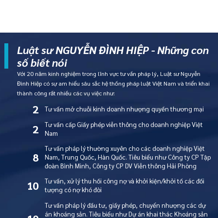
Luật sư NGUYỄN ĐÌNH HIỆP - Những con
số biết nói
Với 20 năm kinh nghiệm trong lĩnh vực tư vấn pháp lý, Luật sư Nguyễn
Đình Hiệp có sự am hiểu sâu sắc hệ thống pháp luật Việt Nam và triển khai
thành công rất nhiều các vụ việc như:
2
Tư vấn mở chuỗi kinh doanh nhượng quyền thương mại
Tư vấn cấp Giấy phép viễn thông cho doanh nghiệp Việt
2
Nam
Tư vấn pháp lý thường xuyên cho các doanh nghiệp Việt
8
Nam, Trung Quốc, Hàn Quốc. Tiêu biểu như Công ty CP Tập
đoàn Bình Minh, Công ty CP DV Viễn thông Hải Phòng
Tư vấn, xử lý thu hồi công nợ và khởi kiện/khởi tố các đối
10
tượng có nợ khó đòi
Tư vấn pháp lý đầu tư, giấy phép, chuyển nhượng các dự
án khoáng sản. Tiêu biểu như Dự án khai thác Khoáng sản