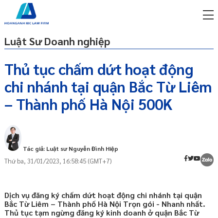
Luật Sư Doanh nghiệp
Thủ tục chấm dứt hoạt động
chi nhánh tại quận Bắc Từ Liêm
miễn phí qua zalo
ật sư trực tuyến online
– Thành phố Hà Nội 500K
p công ty/doanh nghiệp
Chấm dứt chi nhánh là gì và yêu cầu, căn
trọn gói
cứ chấm dứt hoạt động chi nhánh?
miễn phí qua zalo
Tác giả: Luật sư Nguyễn Đình Hiệp
Yêu cầu, điều kiện thực hiện chấm dứt
ật sư trực tuyến online
hoạt động của chi nhánh là gì?
Thứ ba, 31/01/2023, 16:58:45 (GMT+7)
Hồ sơ bạn cần chuẩn bị khi đăng ký chấm
p công ty/doanh nghiệp
dứt hoạt động của chi nhánh là gì?
trọn gói
Dịch vụ đăng ký chấm dứt hoạt động chi nhánh tại quận
Nộp hồ sơ chấm dứt hoạt động chi
p công ty/doanh nghiệp
Bắc Từ Liêm – Thành phố Hà Nội Trọn gói - Nhanh nhất.
nhánh ở đâu?
trọn gói
Thủ tục tạm ngừng đăng ký kinh doanh ở quận Bắc Từ