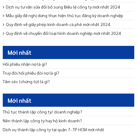
Dịch vụ tư vấn sửa đổi bổ sung Điều lệ công ty mới nhất 2024
Mẫu giấy đề nghị dừng thực hiện thủ tục đăng ký doanh nghiệp
Quy định về giấy phép kinh doanh cà phê mới nhất 2024
Quy định về chuyển đổi loại hình doanh nghiệp mới nhất 2024
Mẫu cam kết bảo lãnh phát hành trái phiếu ra công chúng
Dịch vụ tư vấn khởi nghiệp – Startup trọn gói uy tín
Mới nhất
Tư vấn miễn nhiệm bãi miễn thành viên Ban quản trị nhà chung cư
Hối phiếu nhận nợ là gì?
Truy đòi hối phiếu đòi nợ là gì?
Tấm séc (chứng từ) là gì?
Mới nhất
Thủ tục thành lập công ty/ doanh nghiệp?
Nên thành lập công ty hay hộ kinh doanh?
Dịch vụ thành lập công ty tại quận 7- TP HCM mới nhất