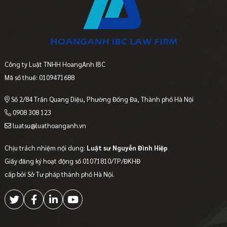
Công ty Luật TNHH HoangAnh IBC
Mã số thuế: 0109471688
Số 2/84 Trần Quang Diệu, Phường Đống Đa, Thành phố Hà Nội
0908 308 123
luatsu@luathoanganh.vn
Chịu trách nhiệm nội dung:
Luật sư Nguyễn Đình Hiệp
Giấy đăng ký hoạt động số 01071810/TP/ĐKHĐ
cấp bởi Sở Tư pháp thành phố Hà Nội.