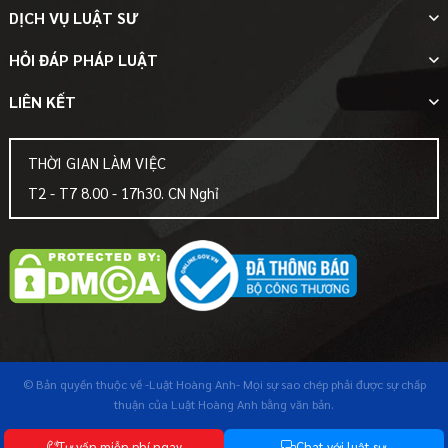
DỊCH VỤ LUẬT SƯ
HỎI ĐÁP PHÁP LUẬT
LIÊN KẾT
THỜI GIAN LÀM VIỆC
T2 - T7 8.00 - 17h30. CN Nghỉ
© Bản quyền thuộc về
-Luật Hoàng Anh-
Mọi sự sao chép phải được sự chấp
thuận của Luật Hoàng Anh bằng văn bản.
T
ư
v
ấ
n
m
i
ễ
n
p
h
í
n
g
a
y
C
h
a
t
v
ớ
i
l
u
ậ
t
s
ư