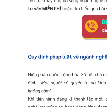
thủ tục thay đổi, bổ sung ngành nghề 
tư vấn MIỄN PHÍ
hoặc tìm hiểu qua bài v
Quy định pháp luật về ngành ngh
Hiến pháp nước Cộng hòa Xã hội chủ n
định:
"Mọi người có quyền tự do kin
không cấm"
.
Khi tiến hành đăng kí thành lập mới,
nghề mà mình sẽ hoạt động kinh doanh