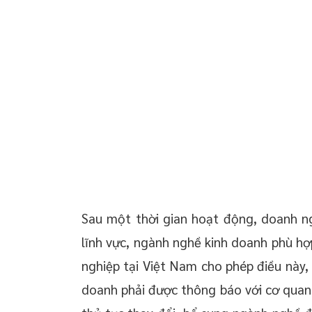
 chuyển giao công
Nộp hồ sơ thay đổi, bổ sung ngành nghề kinh
doanh?
 doanh nghiệp trọn
Dịch vụ thay đổi thay đổi, bổ sung ngành nghề
oanh nghiệp mới
kinh doanh tại Thái Bình
 thường xuyên cho
 thường xuyên cho
p – Startup
Sau một thời gian hoạt động, doanh n
lĩnh vực, ngành nghề kinh doanh phù hợ
nghiệp tại Việt Nam cho phép điều này, 
doanh phải được thông báo với cơ quan