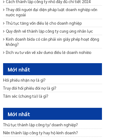
Cách thành lập công ty nhỏ đầy đủ chi tiết 2024
Thay đổi người đại diện pháp luật doanh nghiệp vốn
nước ngoài
Thủ tục tăng vốn điều lệ cho doanh nghiệp
Quy định về thành lập công ty cung ứng nhân lực
Kinh doanh bida có cần phải xin giấy phép hoạt động
không?
Dịch vụ tư vấn về xây dựng điều lệ doanh nghiệp
Dịch vụ tư vấn sửa đổi bổ sung Điều lệ công ty mới
nhất 2024
Mới nhất
Mẫu giấy đề nghị dừng thực hiện thủ tục đăng ký
doanh nghiệp
Hối phiếu nhận nợ là gì?
Quy định về giấy phép kinh doanh cà phê mới nhất
Truy đòi hối phiếu đòi nợ là gì?
2024
Tấm séc (chứng từ) là gì?
Quy định về chuyển đổi loại hình doanh nghiệp mới
nhất 2024
Mới nhất
Mẫu cam kết bảo lãnh phát hành trái phiếu ra công
chúng
Thủ tục thành lập công ty/ doanh nghiệp?
Dịch vụ tư vấn khởi nghiệp – Startup trọn gói uy tín
Nên thành lập công ty hay hộ kinh doanh?
Tư vấn miễn nhiệm bãi miễn thành viên Ban quản trị