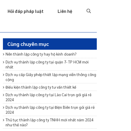
Tố tụng
Thu hồi nợ
Hình sự
Hôn nhân & Gia đình
T
Hỏi đáp pháp luật
Liên hệ
Cùng chuyên mục
Nên thành lập công ty hay hộ kinh doanh?
Dịch vụ thành lập công ty tại quận 7- TP HCM mới
nhất
Dịch vụ cấp Giấy phép thiết lập mạng viễn thông công
cộng
Điều kiện thành lập công ty tư vấn thiết kế
Dịch vụ thành lập công ty tại Lào Cai trọn gói giá rẻ
2024
Dịch vụ thành lập công ty tại Điện Biên trọn gói giá rẻ
2024
Thủ tục thành lập công ty TNHH mới nhất năm 2024
như thế nào?