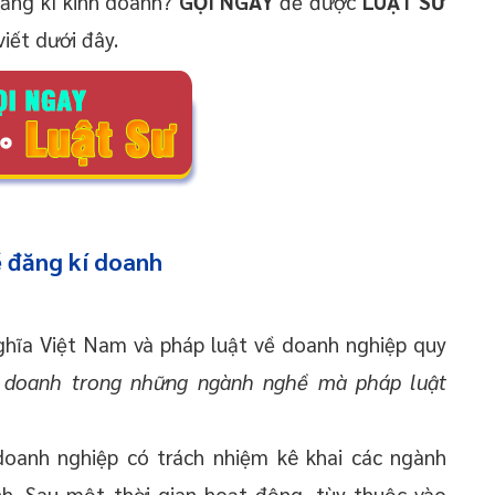
đăng kí kinh doanh?
GỌI NGAY
để được
LUẬT SƯ
iết dưới đây.
ề đăng kí doanh
ghĩa Việt Nam và pháp luật về doanh nghiệp quy
h doanh trong những ngành nghề mà pháp luật
 doanh nghiệp có trách nhiệm kê khai các ngành
. Sau một thời gian hoạt động, tùy thuộc vào