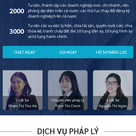
Tư vấn, thành lập các doanh nghiệp mới, chi nhánh, văn
2000
phòng đại diện trên cả nước; các thủ tục thay đổi đăng ký
doanh nghiệp trên cả nước
Tư vấn các vụ việc ly hôn, chia tài sản, quyền nuôi con; chia
3000
thừa kế; tranh chấp đất đai; tố tụng dân sự, tố tụng hình sự
và tố tụng hành chính.
C
H
A
T
N
G
A
Y
G
Ọ
I
N
G
A
Y
H
Ồ
S
Ơ
N
Ă
N
G
L
Ự
C
Luật Sư
Chuyên viên pháp lý
Luật Sư
Phạm Thị Thu Hà
Trịnh Thị Chình
Nguyễn Thị Ngàn
DỊCH VỤ PHÁP LÝ