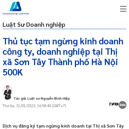
Luật Sư Doanh nghiệp
Thủ tục tạm ngừng kinh doanh
công ty, doanh nghiệp tại Thị
miễn phí qua zalo
ật sư trực tuyến online
xã Sơn Tây Thành phố Hà Nội
500K
p công ty/doanh nghiệp
Tạm ngừng kinh doanh là gì và lý do
trọn gói
công ty phải tạm ngừng hoạt động kinh
miễn phí qua zalo
doanh?
ật sư trực tuyến online
Điều kiện để công ty bạn có thể tạm
Tác giả: Luật sư Nguyễn Đình Hiệp
ngừng kinh doanh là gì?
p công ty/doanh nghiệp
Thứ ba, 31/01/2023, 16:58:40 (GMT+7)
Thủ tục tạm ngừng kinh doanh tại Thị xã
trọn gói
Sơn Tây - Thành phố Hà Nội như thế nào?
p công ty/doanh nghiệp
Nộp hồ sơ tạm ngừng kinh doanh ở đâu?
trọn gói
Dịch vụ đăng ký tạm ngừng kinh doanh tại Thị xã Sơn Tây