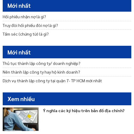
Dịch vụ tư vấn khởi nghiệp – Startup trọn gói uy tín
Mới nhất
Tư vấn miễn nhiệm bãi miễn thành viên Ban quản trị nhà chung cư
Hối phiếu nhận nợ là gì?
Truy đòi hối phiếu đòi nợ là gì?
Tấm séc (chứng từ) là gì?
Mới nhất
Thủ tục thành lập công ty/ doanh nghiệp?
Nên thành lập công ty hay hộ kinh doanh?
Dịch vụ thành lập công ty tại quận 7- TP HCM mới nhất
Xem nhiều
Ý nghĩa các ký hiệu trên bản đồ địa chính?