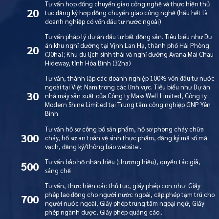
Tư vấn hợp đồng chuyển giao công nghệ và thực hiện thủ
20
tục đăng ký hợp đồng chuyển giao công nghệ (hầu hết là
doanh nghiệp có vốn đầu tư nước ngoài)
Tư vấn pháp lý dự án đầu tư bất động sản. Tiêu biểu như Dự
án khu nghỉ dưỡng tại Vịnh Lan Hạ, thành phố Hải Phòng
20
(30ha); Khu du lịch sinh thái và nghỉ dưỡng Avana Mai Chau
Hideway, tỉnh Hòa Bình (32ha)
Tư vấn, thành lập các doanh nghiệp 100% vốn đầu tư nước
ngoài tại Việt Nam trong các lĩnh vực. Tiêu biểu như Dự án
30
nhà máy sản xuất của Công ty Mass Well Limited, Công ty
Modern Shine Limited tại Trung tâm công nghiệp GNP Yên
Bình
Tư vấn hồ sơ công bố sản phẩm, hồ sơ phòng cháy chữa
300
cháy, hồ sơ an toàn vệ sinh thực phẩm, đăng ký mã số mã
vạch, đăng ký/thông báo website…
Tư vấn bảo hộ nhãn hiệu (thương hiệu), quyền tác giả,
500
sáng chế
Tư vấn, thực hiện các thủ tục, giấy phép con như: Giấy
phép lao động cho người nước ngoài, cấp phép tạm trú cho
700
người nước ngoài, Giấy phép trung tâm ngoại ngữ, Giấy
phép ngành dược, Giấy phép quảng cáo…