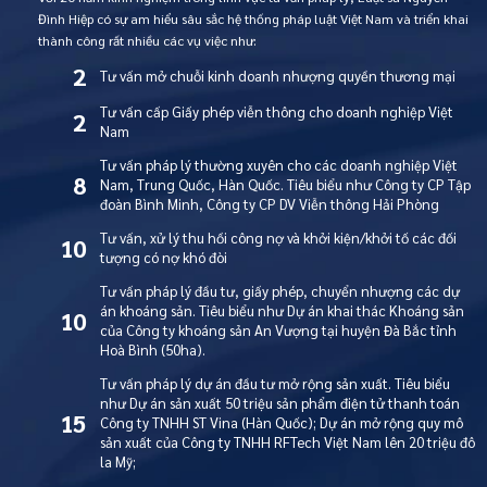
Đình Hiệp có sự am hiểu sâu sắc hệ thống pháp luật Việt Nam và triển khai
thành công rất nhiều các vụ việc như:
2
Tư vấn mở chuỗi kinh doanh nhượng quyền thương mại
Tư vấn cấp Giấy phép viễn thông cho doanh nghiệp Việt
2
Nam
Tư vấn pháp lý thường xuyên cho các doanh nghiệp Việt
8
Nam, Trung Quốc, Hàn Quốc. Tiêu biểu như Công ty CP Tập
đoàn Bình Minh, Công ty CP DV Viễn thông Hải Phòng
Tư vấn, xử lý thu hồi công nợ và khởi kiện/khởi tố các đối
10
tượng có nợ khó đòi
Tư vấn pháp lý đầu tư, giấy phép, chuyển nhượng các dự
án khoáng sản. Tiêu biểu như Dự án khai thác Khoáng sản
10
của Công ty khoáng sản An Vượng tại huyện Đà Bắc tỉnh
Hoà Bình (50ha).
Tư vấn pháp lý dự án đầu tư mở rộng sản xuất. Tiêu biểu
như Dự án sản xuất 50 triệu sản phẩm điện tử thanh toán
15
Công ty TNHH ST Vina (Hàn Quốc); Dự án mở rộng quy mô
sản xuất của Công ty TNHH RFTech Việt Nam lên 20 triệu đô
la Mỹ;