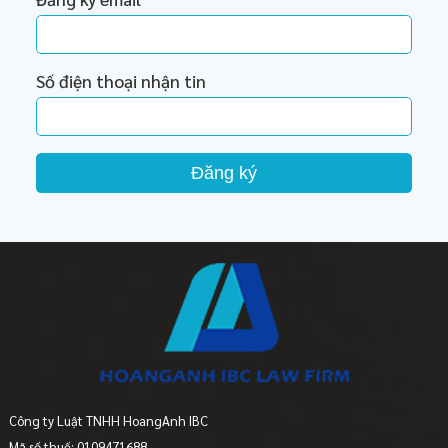
Số điện thoại nhận tin
Đăng ký
Công ty Luật TNHH HoangAnh IBC
Mã số thuế: 0109471688