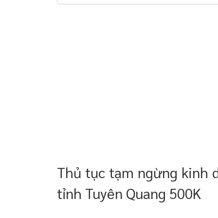
Tuyên Quang
 chuyển giao công
Thời gian nhận kết quả
05 điều cần lưu ý khi tạm ngừng kinh doanh
 doanh nghiệp trọn
oanh nghiệp mới
Chi phí khi thực hiện đăng ký tạm ngừng kinh
doanh của công ty
Dịch vụ đăng ký tạm ngừng kinh doanh công ty
 thường xuyên cho
tại tỉnh Tuyên Quang
 thường xuyên cho
p – Startup
Thủ tục tạm ngừng kinh d
tỉnh Tuyên Quang 500K