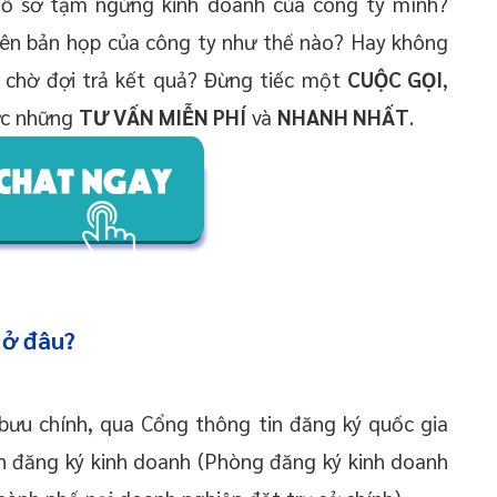
hồ sơ tạm ngừng kinh doanh của công ty mình?
iên bản họp của công ty như thế nào? Hay không
 chờ đợi trả kết quả? Đừng tiếc một
CUỘC GỌI
,
ợc những
TƯ VẤN MIỄN PHÍ
và
NHANH NHẤT
.
 ở đâu?
 bưu chính, qua Cổng thông tin đăng ký quốc gia
n đăng ký kinh doanh (Phòng đăng ký kinh doanh