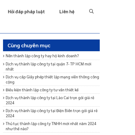
Tố tụng
Thu hồi nợ
Hình sự
Hôn nhân & Gia đình
T
Hỏi đáp pháp luật
Liên hệ
Cùng chuyên mục
Nên thành lập công ty hay hộ kinh doanh?
Dịch vụ thành lập công ty tại quận 7- TP HCM mới
nhất
Dịch vụ cấp Giấy phép thiết lập mạng viễn thông công
cộng
Điều kiện thành lập công ty tư vấn thiết kế
Dịch vụ thành lập công ty tại Lào Cai trọn gói giá rẻ
2024
Dịch vụ thành lập công ty tại Điện Biên trọn gói giá rẻ
2024
Thủ tục thành lập công ty TNHH mới nhất năm 2024
như thế nào?