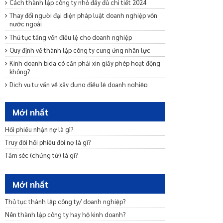
Cách thành lập công ty nhỏ đầy đủ chi tiết 2024
Thay đổi người đại diện pháp luật doanh nghiệp vốn
nước ngoài
Thủ tục tăng vốn điều lệ cho doanh nghiệp
Quy định về thành lập công ty cung ứng nhân lực
Kinh doanh bida có cần phải xin giấy phép hoạt động
không?
Dịch vụ tư vấn về xây dựng điều lệ doanh nghiệp
Dịch vụ tư vấn sửa đổi bổ sung Điều lệ công ty mới
nhất 2024
Mới nhất
Mẫu giấy đề nghị dừng thực hiện thủ tục đăng ký
doanh nghiệp
Hối phiếu nhận nợ là gì?
Quy định về giấy phép kinh doanh cà phê mới nhất
Truy đòi hối phiếu đòi nợ là gì?
2024
Tấm séc (chứng từ) là gì?
Quy định về chuyển đổi loại hình doanh nghiệp mới
nhất 2024
Mới nhất
Mẫu cam kết bảo lãnh phát hành trái phiếu ra công
chúng
Thủ tục thành lập công ty/ doanh nghiệp?
Dịch vụ tư vấn khởi nghiệp – Startup trọn gói uy tín
Nên thành lập công ty hay hộ kinh doanh?
Tư vấn miễn nhiệm bãi miễn thành viên Ban quản trị