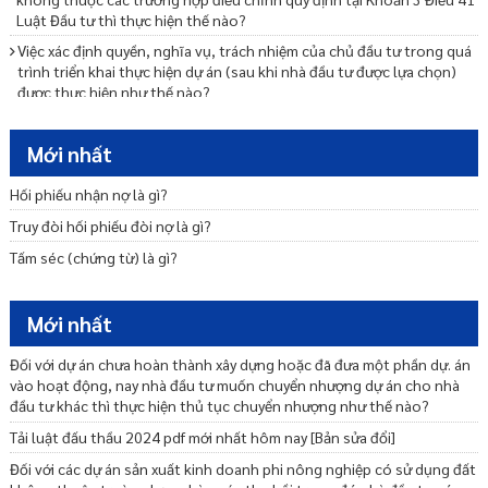
Luật Đầu tư thì thực hiện thế nào?
Việc xác định quyền, nghĩa vụ, trách nhiệm của chủ đầu tư trong quá
trình triển khai thực hiện dự án (sau khi nhà đầu tư được lựa chọn)
được thực hiện như thế nào?
Việc thu hồi đất khi cơ quan đăng ký đầu tư chấm dứt hoặc chấm dứt
một phần hoạt động của dự án đầu tư được thực hiện trước hay sau
Mới nhất
khi chấm dứt, thu hồi dự án đầu tư
Hối phiếu nhận nợ là gì?
Việc thay đổi hình thức bảo đảm thực hiện dự án để áp dụng bảo lãnh
nghĩa vụ ký quỹ được thực hiện như thế nào?
Truy đòi hối phiếu đòi nợ là gì?
Việc thẩm định nhu cầu sử dụng đất khi chấp thuận chủ trương đầu
Tấm séc (chứng từ) là gì?
tư dự án nằm trong khu vực thăm dò, khai thác Bauxite đã được phê
duyệt được thực hiện như thế nào?
Mới nhất
Việc ký quỹ trong trường hợp nhà đầu tư điều chỉnh mục tiêu, tiến độ
thực hiện dự án đầu tư, chuyển mục đích sử dụng đất được thực hiện
trước hay sau khi chấp thuận điều chỉnh chủ trương đầu tư.
Đối với dự án chưa hoàn thành xây dựng hoặc đã đưa một phần dự. án
vào hoạt động, nay nhà đầu tư muốn chuyển nhượng dự án cho nhà
Việc kiểm tra, theo dõi, giám sát dự án đầu tư, xử lý vi phạm của nhà
đầu tư khác thì thực hiện thủ tục chuyển nhượng như thế nào?
đầu tư trong trường hợp nhà đầu tư điều chỉnh kéo dài tiến độ thực
hiện dự án đầu tư được thực hiện như thế nào?
Tải luật đấu thầu 2024 pdf mới nhất hôm nay [Bản sửa đổi]
Việc hoãn ký quỹ theo quy định tại điểm a khoản 1 Điều 26 Nghị định
Đối với các dự án sản xuất kinh doanh phi nông nghiệp có sử dụng đất
31/2011/NĐ-CP được thực hiện đến thời điểm nào?