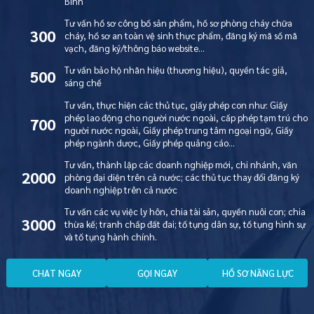
Bình
Tư vấn hồ sơ công bố sản phẩm, hồ sơ phòng cháy chữa
300
cháy, hồ sơ an toàn vệ sinh thực phẩm, đăng ký mã số mã
vạch, đăng ký/thông báo website…
Tư vấn bảo hộ nhãn hiệu (thương hiệu), quyền tác giả,
500
sáng chế
Tư vấn, thực hiện các thủ tục, giấy phép con như: Giấy
phép lao động cho người nước ngoài, cấp phép tạm trú cho
700
người nước ngoài, Giấy phép trung tâm ngoại ngữ, Giấy
phép ngành dược, Giấy phép quảng cáo…
Tư vấn, thành lập các doanh nghiệp mới, chi nhánh, văn
2000
phòng đại diện trên cả nước; các thủ tục thay đổi đăng ký
doanh nghiệp trên cả nước
Tư vấn các vụ việc ly hôn, chia tài sản, quyền nuôi con; chia
3000
thừa kế; tranh chấp đất đai; tố tụng dân sự, tố tụng hình sự
và tố tụng hành chính.
C
H
A
T
N
G
A
Y
G
Ọ
I
N
G
A
Y
H
Ồ
S
Ơ
N
Ă
N
G
L
Ự
C