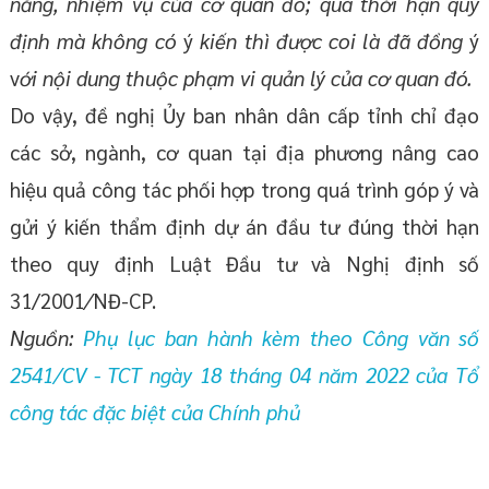
năng, nhiệm vụ của cơ quan đó;
qu
á
thời hạ
n
quy
đị
nh mà không có
ý
kiến thì được c
oi là đ
ã đồng
ý
v
ớ
i
nội d
u
ng thuộc phạm vi
q
uản lý của cơ quan đó.
Do vậy, đề nghị Ủy ban nhân dân cấp tỉnh chỉ đạo
các sở, ngành, cơ quan tại địa phương nâng cao
hiệu quả công tác phối hợp trong quá trình góp ý và
gửi ý kiến thẩm định dự án đầu tư đúng thời hạn
theo quy định Luật Đầu tư và Nghị định số
31/2001
/
NĐ-CP.
Nguồn:
Phụ lục ban hành kèm theo Công văn số
2541/CV - TCT ngày 18 tháng 04 năm 2022 của Tổ
công tác đặc biệt của Chính phủ