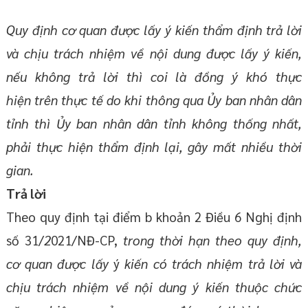
Quy
định
cơ quan được lấy ý kiến
t
hẩm
đị
n
h t
rả lời
và chịu
t
rách nhiệm về nội d
u
ng được
l
ấ
y
ý kiến,
nế
u
không
t
rả
lời t
hì c
oi l
à đồng ý kh
ó t
hực
hiện
t
rên thực tế do
khi t
hông q
u
a
Ủy
ban nhân d
ân
tỉn
h
thì Ủ
y ban nh
â
n dâ
n tỉnh
không thống nhất,
p
h
ải
th
ực
hi
ện
th
ẩ
m định lạ
i, gây mất nhiều thời
gian
.
Trả lời
Theo quy định tại điểm b khoản 2 Điều 6 Nghị định
số 31/
2
021/NĐ-CP,
trong
t
h
ờ
i h
ạn t
heo q
uy địn
h,
cơ quan được lấy
ý
k
iến có trá
ch nhiệm trả lời v
à
ch
ị
u
t
rách nhiệm về nội dung ý
k
iến thuộc chức