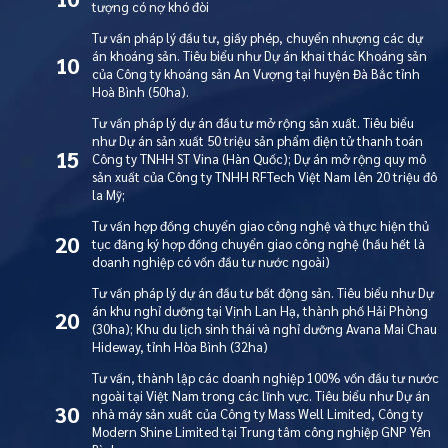
tượng có nợ khó đòi
Tư vấn pháp lý đầu tư, giấy phép, chuyển nhượng các dự
án khoáng sản. Tiêu biểu như Dự án khai thác Khoáng sản
10
của Công ty khoáng sản An Vượng tại huyện Đà Bắc tỉnh
Hoà Bình (50ha).
Tư vấn pháp lý dự án đầu tư mở rộng sản xuất. Tiêu biểu
như Dự án sản xuất 50 triệu sản phẩm điện tử thanh toán
15
Công ty TNHH ST Vina (Hàn Quốc); Dự án mở rộng quy mô
sản xuất của Công ty TNHH RFTech Việt Nam lên 20 triệu đô
la Mỹ;
Tư vấn hợp đồng chuyển giao công nghệ và thực hiện thủ
20
tục đăng ký hợp đồng chuyển giao công nghệ (hầu hết là
doanh nghiệp có vốn đầu tư nước ngoài)
Tư vấn pháp lý dự án đầu tư bất động sản. Tiêu biểu như Dự
án khu nghỉ dưỡng tại Vịnh Lan Hạ, thành phố Hải Phòng
20
(30ha); Khu du lịch sinh thái và nghỉ dưỡng Avana Mai Chau
Hideway, tỉnh Hòa Bình (32ha)
Tư vấn, thành lập các doanh nghiệp 100% vốn đầu tư nước
ngoài tại Việt Nam trong các lĩnh vực. Tiêu biểu như Dự án
30
nhà máy sản xuất của Công ty Mass Well Limited, Công ty
Modern Shine Limited tại Trung tâm công nghiệp GNP Yên