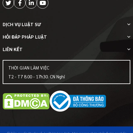
DỊCH VỤ LUẬT SƯ
HỎI ĐÁP PHÁP LUẬT
LIÊN KẾT
THỜI GIAN LÀM VIỆC
T2 - T7 8.00 - 17h30. CN Nghỉ
© Bản quyền thuộc về
-Luật Hoàng Anh-
Mọi sự sao chép phải được sự chấp