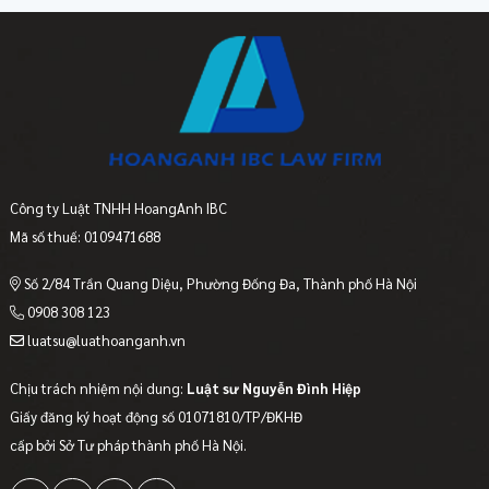
Công ty Luật TNHH HoangAnh IBC
Mã số thuế: 0109471688
Số 2/84 Trần Quang Diệu, Phường Đống Đa, Thành phố Hà Nội
0908 308 123
luatsu@luathoanganh.vn
Chịu trách nhiệm nội dung:
Luật sư Nguyễn Đình Hiệp
Giấy đăng ký hoạt động số 01071810/TP/ĐKHĐ
cấp bởi Sở Tư pháp thành phố Hà Nội.