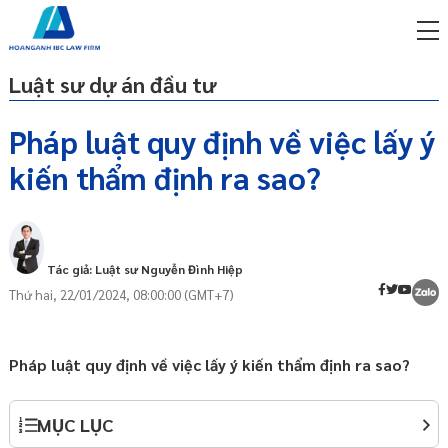
Luật sư dự án đầu tư
Pháp luật quy định về việc lấy ý
kiến thẩm định ra sao?
miễn phí qua zalo
ật sư trực tuyến online
p công ty/doanh nghiệp
trọn gói
Tác giả: Luật sư Nguyễn Đình Hiệp
Thứ hai, 22/01/2024, 08:00:00 (GMT+7)
miễn phí qua zalo
ật sư trực tuyến online
p công ty/doanh nghiệp
Pháp luật quy định về việc lấy ý kiến thẩm định ra sao?
trọn gói
p công ty/doanh nghiệp
MỤC LỤC
trọn gói