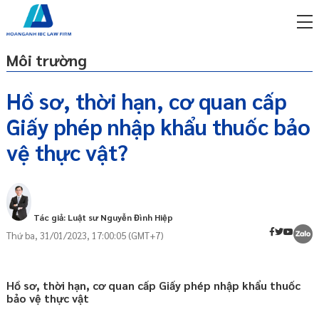
Môi trường
Hồ sơ, thời hạn, cơ quan cấp
Giấy phép nhập khẩu thuốc bảo
miễn phí qua zalo
Nhập khẩu thuốc bảo vệ thực vật là gì?
ật sư trực tuyến online
vệ thực vật?
Hồ sơ cấp Giấy phép nhập khẩu thuốc
p công ty/doanh nghiệp
bảo vệ thực vật
trọn gói
Thời hạn cấp Giấy phép nhập khẩu thuốc
bảo vệ thực vật
miễn phí qua zalo
Tác giả: Luật sư Nguyễn Đình Hiệp
ật sư trực tuyến online
Hiệu lực Giấy phép nhập khẩu thuốc bảo
Thứ ba, 31/01/2023, 17:00:05 (GMT+7)
vệ thực vật
p công ty/doanh nghiệp
trọn gói
Cơ quan có thẩm quyền cấp Giấy phép
nhập khẩu thuốc bảo vệ thực vật
Hồ sơ, thời hạn, cơ quan cấp Giấy phép nhập khẩu thuốc
p công ty/doanh nghiệp
bảo vệ thực vật
trọn gói