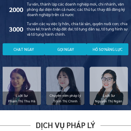
Tư vấn, thành lập các doanh nghiệp mới, chi nhánh, văn
2000
phòng đại diện trên cả nước; các thủ tục thay đổi đăng ký
doanh nghiệp trên cả nước
Tư vấn các vụ việc ly hôn, chia tài sản, quyền nuôi con; chia
3000
thừa kế; tranh chấp đất đai; tố tụng dân sự, tố tụng hình sự
và tố tụng hành chính.
C
H
A
T
N
G
A
Y
G
Ọ
I
N
G
A
Y
H
Ồ
S
Ơ
N
Ă
N
G
L
Ự
C
Luật Sư
Chuyên viên pháp lý
Luật Sư
Phạm Thị Thu Hà
Trịnh Thị Chình
Nguyễn Thị Ngàn
DỊCH VỤ PHÁP LÝ