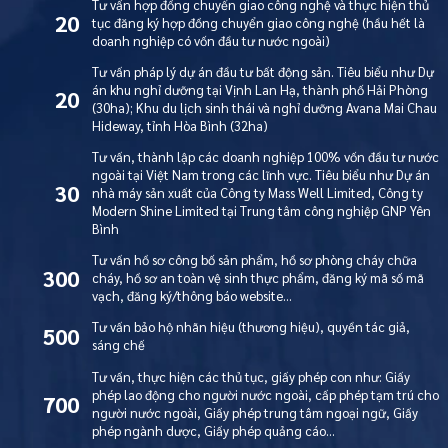
Tư vấn hợp đồng chuyển giao công nghệ và thực hiện thủ
20
tục đăng ký hợp đồng chuyển giao công nghệ (hầu hết là
doanh nghiệp có vốn đầu tư nước ngoài)
Tư vấn pháp lý dự án đầu tư bất động sản. Tiêu biểu như Dự
án khu nghỉ dưỡng tại Vịnh Lan Hạ, thành phố Hải Phòng
20
(30ha); Khu du lịch sinh thái và nghỉ dưỡng Avana Mai Chau
Hideway, tỉnh Hòa Bình (32ha)
Tư vấn, thành lập các doanh nghiệp 100% vốn đầu tư nước
ngoài tại Việt Nam trong các lĩnh vực. Tiêu biểu như Dự án
30
nhà máy sản xuất của Công ty Mass Well Limited, Công ty
Modern Shine Limited tại Trung tâm công nghiệp GNP Yên
Bình
Tư vấn hồ sơ công bố sản phẩm, hồ sơ phòng cháy chữa
300
cháy, hồ sơ an toàn vệ sinh thực phẩm, đăng ký mã số mã
vạch, đăng ký/thông báo website…
Tư vấn bảo hộ nhãn hiệu (thương hiệu), quyền tác giả,
500
sáng chế
Tư vấn, thực hiện các thủ tục, giấy phép con như: Giấy
phép lao động cho người nước ngoài, cấp phép tạm trú cho
700
người nước ngoài, Giấy phép trung tâm ngoại ngữ, Giấy
phép ngành dược, Giấy phép quảng cáo…