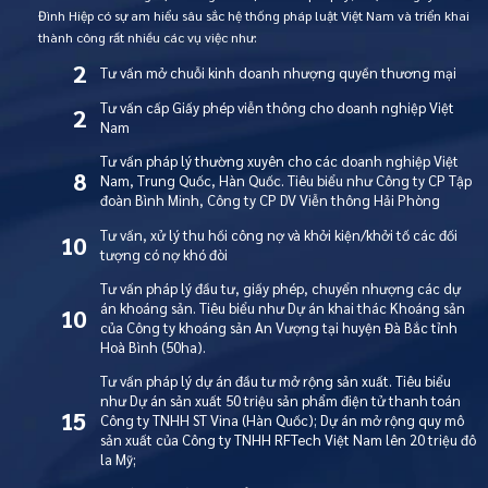
Đình Hiệp có sự am hiểu sâu sắc hệ thống pháp luật Việt Nam và triển khai
thành công rất nhiều các vụ việc như:
2
Tư vấn mở chuỗi kinh doanh nhượng quyền thương mại
Tư vấn cấp Giấy phép viễn thông cho doanh nghiệp Việt
2
Nam
Tư vấn pháp lý thường xuyên cho các doanh nghiệp Việt
8
Nam, Trung Quốc, Hàn Quốc. Tiêu biểu như Công ty CP Tập
đoàn Bình Minh, Công ty CP DV Viễn thông Hải Phòng
Tư vấn, xử lý thu hồi công nợ và khởi kiện/khởi tố các đối
10
tượng có nợ khó đòi
Tư vấn pháp lý đầu tư, giấy phép, chuyển nhượng các dự
án khoáng sản. Tiêu biểu như Dự án khai thác Khoáng sản
10
của Công ty khoáng sản An Vượng tại huyện Đà Bắc tỉnh
Hoà Bình (50ha).
Tư vấn pháp lý dự án đầu tư mở rộng sản xuất. Tiêu biểu
như Dự án sản xuất 50 triệu sản phẩm điện tử thanh toán
15
Công ty TNHH ST Vina (Hàn Quốc); Dự án mở rộng quy mô
sản xuất của Công ty TNHH RFTech Việt Nam lên 20 triệu đô
la Mỹ;