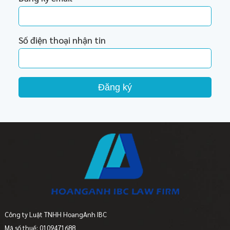
Số điện thoại nhận tin
Đăng ký
Công ty Luật TNHH HoangAnh IBC
Mã số thuế: 0109471688