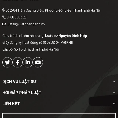
Số 2/84 Trần Quang Diệu, Phường Đống Đa, Thành phố Hà Nội
0908 308 123
luatsu@luathoanganh.vn
Chịu trách nhiệm nội dung:
Luật sư Nguyễn Đình Hiệp
Giấy đăng ký hoạt động số 01071810/TP/ĐKHĐ
cấp bởi Sở Tư pháp thành phố Hà Nội.
DỊCH VỤ LUẬT SƯ
HỎI ĐÁP PHÁP LUẬT
LIÊN KẾT