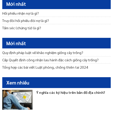
Mới nhất
Di Sản Thiên Nhiên Là Gì?
Hối phiếu nhận nợ là gì?
Hệ thống quy chuẩn kỹ thuật môi trường là gì?
Truy đòi hối phiếu đòi nợ là gì?
Tấm séc (chứng từ) là gì?
Mới nhất
Quy định pháp luật về khảo nghiệm giống cây trồng?
Cấp Quyết định công nhận lưu hành đặc cách giống cây trồng?
Tổng hợp các bài viết Luật phòng, chống thiên tai 2024
Xem nhiều
Ý nghĩa các ký hiệu trên bản đồ địa chính?